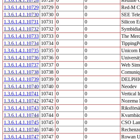
1.3.6.1.4.1.10728
10728
0
0
Redline 
1.3.6.1.4.1.10729
10729
0
0
Red-M C
1.3.6.1.4.1.10730
10730
0
0
SEE Tel
1.3.6.1.4.1.10731
10731
0
0
Silicon 
1.3.6.1.4.1.10732
10732
0
0
Symbidia
1.3.6.1.4.1.10733
10733
0
0
The Merc
1.3.6.1.4.1.10734
10734
0
0
TippingP
1.3.6.1.4.1.10735
10735
0
0
Unicorn H
1.3.6.1.4.1.10736
10736
0
0
Universi
1.3.6.1.4.1.10737
10737
0
0
Web Simu
1.3.6.1.4.1.10738
10738
0
0
Comuniq 
1.3.6.1.4.1.10739
10739
0
0
DELPHIC
1.3.6.1.4.1.10740
10740
0
0
Neodev
1.3.6.1.4.1.10741
10741
0
0
Vertical 
1.3.6.1.4.1.10742
10742
0
0
Nozema 
1.3.6.1.4.1.10743
10743
0
0
Riksförs
1.3.6.1.4.1.10744
10744
0
0
Kvarnbäc
1.3.6.1.4.1.10745
10745
0
0
CSO Lan
1.3.6.1.4.1.10746
10746
0
0
Rechenze
1.3.6.1.4.1.10747
10747
0
0
Rowan Un