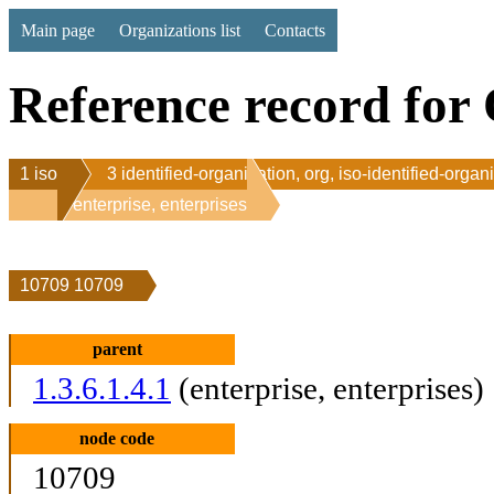
Main page
Organizations list
Contacts
Reference record for 
1 iso
3 identified-organization, org, iso-identified-organ
1 enterprise, enterprises
10709 10709
parent
1.3.6.1.4.1
(enterprise, enterprises)
node code
10709