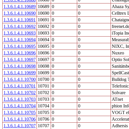
1.3.6.1.4.1.10689
10689
0
0
Ahaza Sy
1.3.6.1.4.1.10690
10690
0
0
Celltrex
1.3.6.1.4.1.10691
10691
0
0
Chataign
1.3.6.1.4.1.10692
10692
0
0
freenet.
1.3.6.1.4.1.10693
10693
0
0
iTopia In
1.3.6.1.4.1.10694
10694
0
0
Measurabl
1.3.6.1.4.1.10695
10695
0
0
NIXC, In
1.3.6.1.4.1.10696
10696
0
0
Nuxeo
1.3.6.1.4.1.10697
10697
0
0
Optio Sof
1.3.6.1.4.1.10698
10698
0
0
Sanitätsb
1.3.6.1.4.1.10699
10699
0
0
SpellCas
1.3.6.1.4.1.10700
10700
0
0
Bulldog 
1.3.6.1.4.1.10701
10701
0
0
Telefoni
1.3.6.1.4.1.10702
10702
0
0
Solvare
1.3.6.1.4.1.10703
10703
0
0
ATnet
1.3.6.1.4.1.10704
10704
0
0
phion In
1.3.6.1.4.1.10705
10705
0
0
VOGT el
1.3.6.1.4.1.10706
10706
0
0
Accelera
1.3.6.1.4.1.10707
10707
0
0
Adhersis