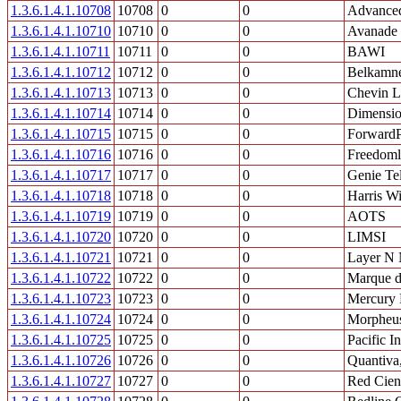
1.3.6.1.4.1.10708
10708
0
0
Advanced
1.3.6.1.4.1.10710
10710
0
0
Avanade 
1.3.6.1.4.1.10711
10711
0
0
BAWI
1.3.6.1.4.1.10712
10712
0
0
Belkamne
1.3.6.1.4.1.10713
10713
0
0
Chevin L
1.3.6.1.4.1.10714
10714
0
0
Dimensio
1.3.6.1.4.1.10715
10715
0
0
ForwardP
1.3.6.1.4.1.10716
10716
0
0
Freedom
1.3.6.1.4.1.10717
10717
0
0
Genie Te
1.3.6.1.4.1.10718
10718
0
0
Harris Wi
1.3.6.1.4.1.10719
10719
0
0
AOTS
1.3.6.1.4.1.10720
10720
0
0
LIMSI
1.3.6.1.4.1.10721
10721
0
0
Layer N 
1.3.6.1.4.1.10722
10722
0
0
Marque d
1.3.6.1.4.1.10723
10723
0
0
Mercury
1.3.6.1.4.1.10724
10724
0
0
Morpheu
1.3.6.1.4.1.10725
10725
0
0
Pacific I
1.3.6.1.4.1.10726
10726
0
0
Quantiva,
1.3.6.1.4.1.10727
10727
0
0
Red Cient