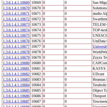
1.3.6.1.4.1.10669
10669
0
0
San Migue
1.3.6.1.4.1.10670
10670
0
0
Solution
1.3.6.1.4.1.10671
10671
0
0
studio Al
1.3.6.1.4.1.10672
10672
0
0
Swarthmo
1.3.6.1.4.1.10673
10673
0
0
TELEM
1.3.6.1.4.1.10674
10674
0
0
TOP-kes
1.3.6.1.4.1.10675
10675
0
0
UNESC
1.3.6.1.4.1.10676
10676
0
0
UniData 
1.3.6.1.4.1.10677
10677
0
0
Universi
1.3.6.1.4.1.10678
10678
0
0
WorldWi
1.3.6.1.4.1.10679
10679
0
0
Zzyzx Te
1.3.6.1.4.1.10680
10680
0
0
CAPCom
1.3.6.1.4.1.10681
10681
0
0
KASYS I
1.3.6.1.4.1.10682
10682
0
0
UDcast
1.3.6.1.4.1.10683
10683
0
0
Heaman S
1.3.6.1.4.1.10684
10684
0
0
Terabolic
1.3.6.1.4.1.10685
10685
0
0
Object T
1.3.6.1.4.1.10686
10686
0
0
Thruport
1.3.6.1.4.1.10687
10687
0
0
Townsend
1.3.6.1.4.1.10688
10688
0
0
Unassign