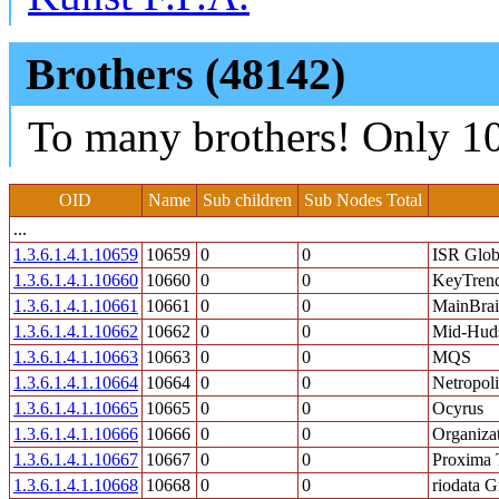
Brothers (48142)
To many brothers! Only 10
OID
Name
Sub children
Sub Nodes Total
...
1.3.6.1.4.1.10659
10659
0
0
ISR Glob
1.3.6.1.4.1.10660
10660
0
0
KeyTrend
1.3.6.1.4.1.10661
10661
0
0
MainBra
1.3.6.1.4.1.10662
10662
0
0
Mid-Hud
1.3.6.1.4.1.10663
10663
0
0
MQS
1.3.6.1.4.1.10664
10664
0
0
Netropoli
1.3.6.1.4.1.10665
10665
0
0
Ocyrus
1.3.6.1.4.1.10666
10666
0
0
Organizat
1.3.6.1.4.1.10667
10667
0
0
Proxima 
1.3.6.1.4.1.10668
10668
0
0
riodata