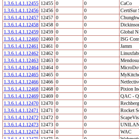
1.3.6.1.4.1.12455
12455
0
0
CaCo
1.3.6.1.4.1.12456
12456
0
0
CertiSur 
1.3.6.1.4.1.12457
12457
0
0
Chunghwa
1.3.6.1.4.1.12458
12458
0
0
Dickinso
1.3.6.1.4.1.12459
12459
0
0
Global N
1.3.6.1.4.1.12460
12460
0
0
ISG Consu
1.3.6.1.4.1.12461
12461
0
0
Jamm
1.3.6.1.4.1.12462
12462
0
0
Linuxfa
1.3.6.1.4.1.12463
12463
0
0
Mendosu
1.3.6.1.4.1.12464
12464
0
0
MicroDo
1.3.6.1.4.1.12465
12465
0
0
MyKitche
1.3.6.1.4.1.12466
12466
0
0
Netfecti
1.3.6.1.4.1.12468
12468
0
0
Pixion In
1.3.6.1.4.1.12469
12469
0
0
QAC - Qu
1.3.6.1.4.1.12470
12470
0
0
Rechberg
1.3.6.1.4.1.12471
12471
0
0
Rocket S
1.3.6.1.4.1.12472
12472
0
0
ScapeVi
1.3.6.1.4.1.12473
12473
0
0
UNILA
1.3.6.1.4.1.12474
12474
0
0
WAC
1.3.6.1.4.1.12475
12475
0
0
Webmotio