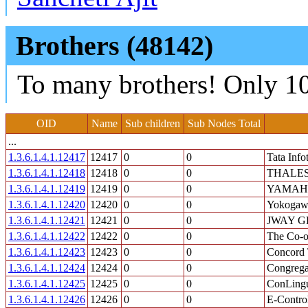
Brothers (48142)
To many brothers! Only 10
OID
Name
Sub children
Sub Nodes Total
...
1.3.6.1.4.1.12417
12417
0
0
Tata Info
1.3.6.1.4.1.12418
12418
0
0
THALE
1.3.6.1.4.1.12419
12419
0
0
YAMAH
1.3.6.1.4.1.12420
12420
0
0
Yokogawa
1.3.6.1.4.1.12421
12421
0
0
JWAY GR
1.3.6.1.4.1.12422
12422
0
0
The Co-o
1.3.6.1.4.1.12423
12423
0
0
Concord
1.3.6.1.4.1.12424
12424
0
0
Congregat
1.3.6.1.4.1.12425
12425
0
0
ConLing
1.3.6.1.4.1.12426
12426
0
0
E-Contro