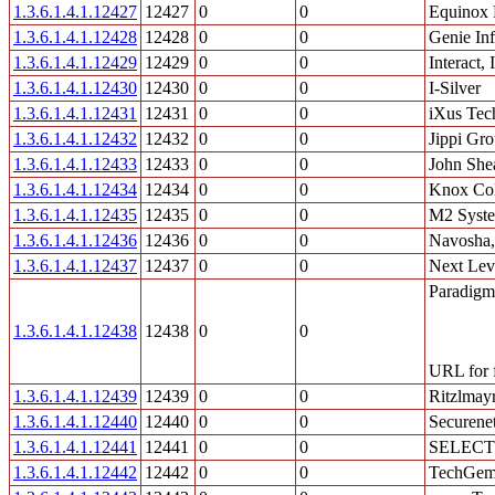
1.3.6.1.4.1.12427
12427
0
0
Equinox 
1.3.6.1.4.1.12428
12428
0
0
Genie In
1.3.6.1.4.1.12429
12429
0
0
Interact,
1.3.6.1.4.1.12430
12430
0
0
I-Silver
1.3.6.1.4.1.12431
12431
0
0
iXus Tec
1.3.6.1.4.1.12432
12432
0
0
Jippi Gr
1.3.6.1.4.1.12433
12433
0
0
John She
1.3.6.1.4.1.12434
12434
0
0
Knox Col
1.3.6.1.4.1.12435
12435
0
0
M2 Syste
1.3.6.1.4.1.12436
12436
0
0
Navosha,
1.3.6.1.4.1.12437
12437
0
0
Next Leve
Paradigm
1.3.6.1.4.1.12438
12438
0
0
URL for f
1.3.6.1.4.1.12439
12439
0
0
Ritzlmay
1.3.6.1.4.1.12440
12440
0
0
Securene
1.3.6.1.4.1.12441
12441
0
0
SELECT
1.3.6.1.4.1.12442
12442
0
0
TechGemi