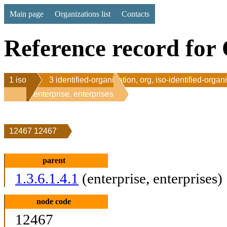
Main page
Organizations list
Contacts
Reference record for 
1 iso
3 identified-organization, org, iso-identified-organ
1 enterprise, enterprises
12467 12467
parent
1.3.6.1.4.1
(enterprise, enterprises)
node code
12467