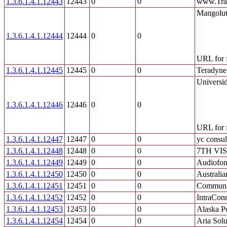
1.3.6.1.4.1.12443
12443
0
0
www.Traf
Mangoluti
1.3.6.1.4.1.12444
12444
0
0
URL for f
1.3.6.1.4.1.12445
12445
0
0
Teradyne
Universi
1.3.6.1.4.1.12446
12446
0
0
URL for f
1.3.6.1.4.1.12447
12447
0
0
yc consul
1.3.6.1.4.1.12448
12448
0
0
7TH VI
1.3.6.1.4.1.12449
12449
0
0
Audiofo
1.3.6.1.4.1.12450
12450
0
0
Australi
1.3.6.1.4.1.12451
12451
0
0
Communi
1.3.6.1.4.1.12452
12452
0
0
IntraCo
1.3.6.1.4.1.12453
12453
0
0
Alaska P
1.3.6.1.4.1.12454
12454
0
0
Aria Solu