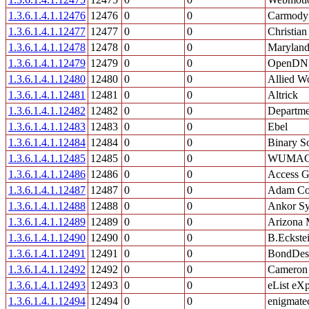
1.3.6.1.4.1.12476
12476
0
0
Carmody 
1.3.6.1.4.1.12477
12477
0
0
Christia
1.3.6.1.4.1.12478
12478
0
0
Maryland
1.3.6.1.4.1.12479
12479
0
0
OpenDN
1.3.6.1.4.1.12480
12480
0
0
Allied W
1.3.6.1.4.1.12481
12481
0
0
Altrick
1.3.6.1.4.1.12482
12482
0
0
Departme
1.3.6.1.4.1.12483
12483
0
0
Ebel
1.3.6.1.4.1.12484
12484
0
0
Binary So
1.3.6.1.4.1.12485
12485
0
0
WUMAG 
1.3.6.1.4.1.12486
12486
0
0
Access G
1.3.6.1.4.1.12487
12487
0
0
Adam Com
1.3.6.1.4.1.12488
12488
0
0
Ankor Sy
1.3.6.1.4.1.12489
12489
0
0
Arizona M
1.3.6.1.4.1.12490
12490
0
0
B.Eckste
1.3.6.1.4.1.12491
12491
0
0
BondDes
1.3.6.1.4.1.12492
12492
0
0
Cameron
1.3.6.1.4.1.12493
12493
0
0
eList eX
1.3.6.1.4.1.12494
12494
0
0
enigmat