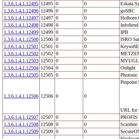
1.3.6.1.4.1.12495
12495
0
0
Eskata Sy
1.3.6.1.4.1.12496
12496
0
0
goSBC
1.3.6.1.4.1.12497
12497
0
0
Holborn 
1.3.6.1.4.1.12498
12498
0
0
Infofiend
1.3.6.1.4.1.12499
12499
0
0
IPB
1.3.6.1.4.1.12500
12500
0
0
ISRO Sate
1.3.6.1.4.1.12501
12501
0
0
KeysoftEn
1.3.6.1.4.1.12502
12502
0
0
METZE
1.3.6.1.4.1.12503
12503
0
0
MYUGL
1.3.6.1.4.1.12504
12504
0
0
Onlight
1.3.6.1.4.1.12505
12505
0
0
Photonic 
Pinpoint 
1.3.6.1.4.1.12506
12506
0
0
URL for f
1.3.6.1.4.1.12507
12507
0
0
PROFIS
1.3.6.1.4.1.12508
12508
0
0
Scardine
1.3.6.1.4.1.12509
12509
0
0
SecureO
Slackwor