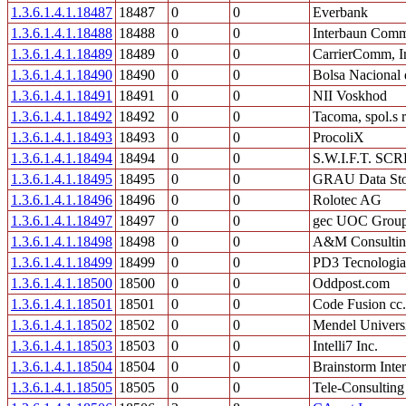
1.3.6.1.4.1.18487
18487
0
0
Everbank
1.3.6.1.4.1.18488
18488
0
0
Interbaun Commu
1.3.6.1.4.1.18489
18489
0
0
CarrierComm, I
1.3.6.1.4.1.18490
18490
0
0
Bolsa Nacional 
1.3.6.1.4.1.18491
18491
0
0
NII Voskhod
1.3.6.1.4.1.18492
18492
0
0
Tacoma, spol.s r
1.3.6.1.4.1.18493
18493
0
0
ProcoliX
1.3.6.1.4.1.18494
18494
0
0
S.W.I.F.T. SCR
1.3.6.1.4.1.18495
18495
0
0
GRAU Data St
1.3.6.1.4.1.18496
18496
0
0
Rolotec AG
1.3.6.1.4.1.18497
18497
0
0
gec UOC Grou
1.3.6.1.4.1.18498
18498
0
0
A&M Consultin
1.3.6.1.4.1.18499
18499
0
0
PD3 Tecnologia 
1.3.6.1.4.1.18500
18500
0
0
Oddpost.com
1.3.6.1.4.1.18501
18501
0
0
Code Fusion cc.
1.3.6.1.4.1.18502
18502
0
0
Mendel Universi
1.3.6.1.4.1.18503
18503
0
0
Intelli7 Inc.
1.3.6.1.4.1.18504
18504
0
0
Brainstorm Inter
1.3.6.1.4.1.18505
18505
0
0
Tele-Consulti