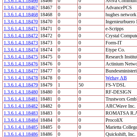
1.3.6.1.4.1.18466
18466
0
0
Aviva Communic
1.3.6.1.4.1.18467
18467
0
0
AdvancePCS
1.3.6.1.4.1.18468
18468
0
0
hughes network
1.3.6.1.4.1.18470
18470
0
0
Ingenieurbuero 
1.3.6.1.4.1.18471
18471
0
0
e-Scripps
1.3.6.1.4.1.18472
18472
0
0
Crystal Compute
1.3.6.1.4.1.18473
18473
0
0
Form-IT
1.3.6.1.4.1.18474
18474
0
0
Etype Co.
1.3.6.1.4.1.18475
18475
0
0
Research Institu
1.3.6.1.4.1.18476
18476
0
0
Actinium Netw
1.3.6.1.4.1.18477
18477
0
0
Bundesministeri
1.3.6.1.4.1.18478
18478
0
0
Wehay AB
1.3.6.1.4.1.18479
18479
1
50
FS-VDSL
1.3.6.1.4.1.18480
18480
0
0
RF-DESIGN
1.3.6.1.4.1.18481
18481
0
0
Trustworx Gm
1.3.6.1.4.1.18482
18482
0
0
ARCWave Inc.
1.3.6.1.4.1.18483
18483
0
0
ROMATSA R.A
1.3.6.1.4.1.18484
18484
0
0
ProcoliX
1.3.6.1.4.1.18485
18485
0
0
Marietta Colleg
1.3.6.1.4.1.18486
18486
0
0
Quickshift, Inc.