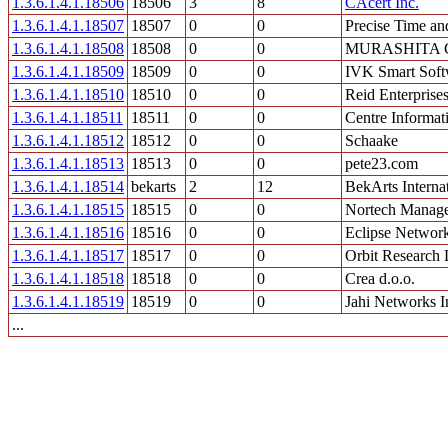
1.3.6.1.4.1.18506
18506
3
8
CAcert Inc.
1.3.6.1.4.1.18507
18507
0
0
Precise Time an
1.3.6.1.4.1.18508
18508
0
0
MURASHITA 
1.3.6.1.4.1.18509
18509
0
0
IVK Smart Soft
1.3.6.1.4.1.18510
18510
0
0
Reid Enterprise
1.3.6.1.4.1.18511
18511
0
0
Centre Informat
1.3.6.1.4.1.18512
18512
0
0
Schaake
1.3.6.1.4.1.18513
18513
0
0
pete23.com
1.3.6.1.4.1.18514
bekarts
2
12
BekArts Interna
1.3.6.1.4.1.18515
18515
0
0
Nortech Manage
1.3.6.1.4.1.18516
18516
0
0
Eclipse Networ
1.3.6.1.4.1.18517
18517
0
0
Orbit Research 
1.3.6.1.4.1.18518
18518
0
0
Crea d.o.o.
1.3.6.1.4.1.18519
18519
0
0
Jahi Networks I
...