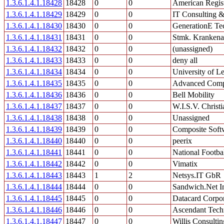
1.3.6.1.4.1.18428
18428
0
0
American Regist
1.3.6.1.4.1.18429
18429
0
0
IT Consulting &
1.3.6.1.4.1.18430
18430
0
0
GenerationE Te
1.3.6.1.4.1.18431
18431
0
0
Stmk. Krankena
1.3.6.1.4.1.18432
18432
0
0
(unassigned)
1.3.6.1.4.1.18433
18433
0
0
deny all
1.3.6.1.4.1.18434
18434
0
0
University of Le
1.3.6.1.4.1.18435
18435
0
0
Advanced Compu
1.3.6.1.4.1.18436
18436
0
0
Bell Mobility
1.3.6.1.4.1.18437
18437
0
0
W.I.S.V. Christ
1.3.6.1.4.1.18438
18438
0
0
Unassigned
1.3.6.1.4.1.18439
18439
0
0
Composite Softw
1.3.6.1.4.1.18440
18440
0
0
peerix
1.3.6.1.4.1.18441
18441
0
0
National Footba
1.3.6.1.4.1.18442
18442
0
0
Vimatix
1.3.6.1.4.1.18443
18443
1
2
Netsys.IT GbR
1.3.6.1.4.1.18444
18444
0
0
Sandwich.Net In
1.3.6.1.4.1.18445
18445
0
0
Datacard Corpor
1.3.6.1.4.1.18446
18446
0
0
Ascendant Techn
1.3.6.1.4.1.18447
18447
0
0
Willis Consultin