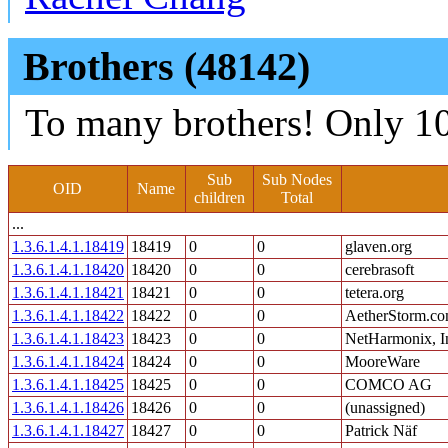
Brothers (48142)
To many brothers! Only 10
Sub
Sub Nodes
OID
Name
children
Total
...
1.3.6.1.4.1.18419
18419
0
0
glaven.org
1.3.6.1.4.1.18420
18420
0
0
cerebrasoft
1.3.6.1.4.1.18421
18421
0
0
tetera.org
1.3.6.1.4.1.18422
18422
0
0
AetherStorm.c
1.3.6.1.4.1.18423
18423
0
0
NetHarmonix, I
1.3.6.1.4.1.18424
18424
0
0
MooreWare
1.3.6.1.4.1.18425
18425
0
0
COMCO AG
1.3.6.1.4.1.18426
18426
0
0
(unassigned)
1.3.6.1.4.1.18427
18427
0
0
Patrick Näf