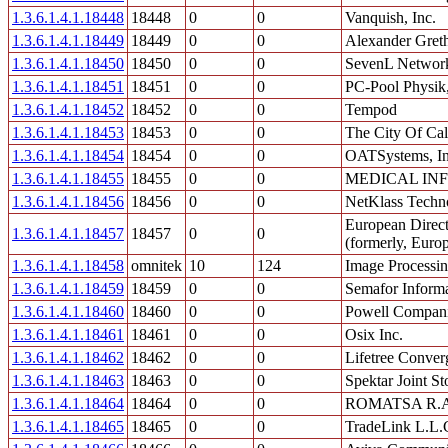
1.3.6.1.4.1.18448
18448
0
0
Vanquish, Inc.
1.3.6.1.4.1.18449
18449
0
0
Alexander Gret
1.3.6.1.4.1.18450
18450
0
0
SevenL Network
1.3.6.1.4.1.18451
18451
0
0
PC-Pool Physik
1.3.6.1.4.1.18452
18452
0
0
Tempod
1.3.6.1.4.1.18453
18453
0
0
The City Of Ca
1.3.6.1.4.1.18454
18454
0
0
OATSystems, I
1.3.6.1.4.1.18455
18455
0
0
MEDICAL INF
1.3.6.1.4.1.18456
18456
0
0
NetKlass Techn
European Direct
1.3.6.1.4.1.18457
18457
0
0
(formerly, Euro
1.3.6.1.4.1.18458
omnitek
10
124
Image Processi
1.3.6.1.4.1.18459
18459
0
0
Semafor Inform
1.3.6.1.4.1.18460
18460
0
0
Powell Compan
1.3.6.1.4.1.18461
18461
0
0
Osix Inc.
1.3.6.1.4.1.18462
18462
0
0
Lifetree Conver
1.3.6.1.4.1.18463
18463
0
0
Spektar Joint 
1.3.6.1.4.1.18464
18464
0
0
ROMATSA R.A
1.3.6.1.4.1.18465
18465
0
0
TradeLink L.L.