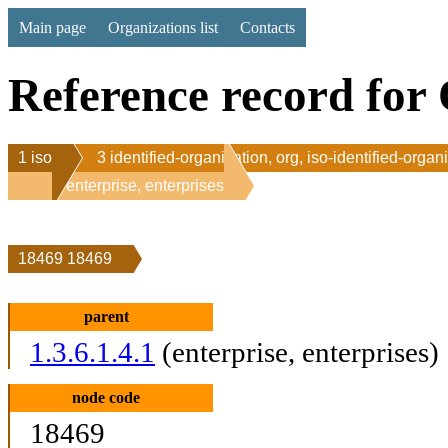
Main page
Organizations list
Contacts
Reference record for 
1 iso
3 identified-organization, org, iso-identified-organ
1 enterprise, enterprises
18469 18469
parent
1.3.6.1.4.1
(enterprise, enterprises)
node code
18469