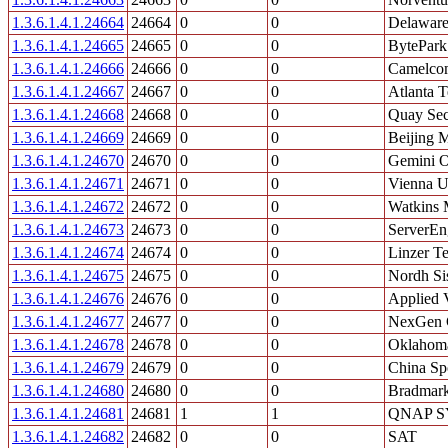
1.3.6.1.4.1.24664
24664
0
0
Delaware
1.3.6.1.4.1.24665
24665
0
0
BytePark
1.3.6.1.4.1.24666
24666
0
0
Camelco
1.3.6.1.4.1.24667
24667
0
0
Atlanta 
1.3.6.1.4.1.24668
24668
0
0
Quay Sec
1.3.6.1.4.1.24669
24669
0
0
Beijing M
1.3.6.1.4.1.24670
24670
0
0
Gemini O
1.3.6.1.4.1.24671
24671
0
0
Vienna U
1.3.6.1.4.1.24672
24672
0
0
Watkins 
1.3.6.1.4.1.24673
24673
0
0
ServerEn
1.3.6.1.4.1.24674
24674
0
0
Linzer T
1.3.6.1.4.1.24675
24675
0
0
Nordh Si
1.3.6.1.4.1.24676
24676
0
0
Applied 
1.3.6.1.4.1.24677
24677
0
0
NexGen 
1.3.6.1.4.1.24678
24678
0
0
Oklahoma
1.3.6.1.4.1.24679
24679
0
0
China Spo
1.3.6.1.4.1.24680
24680
0
0
Bradmark
1.3.6.1.4.1.24681
24681
1
1
QNAP S
1.3.6.1.4.1.24682
24682
0
0
SAT