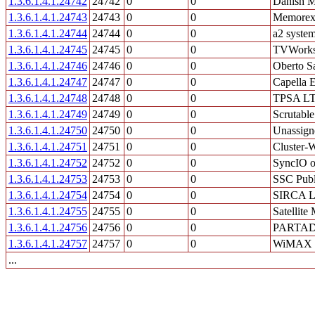
1.3.6.1.4.1.24742
24742
0
0
Danish M
1.3.6.1.4.1.24743
24743
0
0
Memorex 
1.3.6.1.4.1.24744
24744
0
0
a2 syste
1.3.6.1.4.1.24745
24745
0
0
TVWork
1.3.6.1.4.1.24746
24746
0
0
Oberto 
1.3.6.1.4.1.24747
24747
0
0
Capella 
1.3.6.1.4.1.24748
24748
0
0
TPSA L
1.3.6.1.4.1.24749
24749
0
0
Scrutable
1.3.6.1.4.1.24750
24750
0
0
Unassign
1.3.6.1.4.1.24751
24751
0
0
Cluster-
1.3.6.1.4.1.24752
24752
0
0
SyncIO 
1.3.6.1.4.1.24753
24753
0
0
SSC Publi
1.3.6.1.4.1.24754
24754
0
0
SIRCA L
1.3.6.1.4.1.24755
24755
0
0
Satellite
1.3.6.1.4.1.24756
24756
0
0
PARTA
1.3.6.1.4.1.24757
24757
0
0
WiMAX 
...