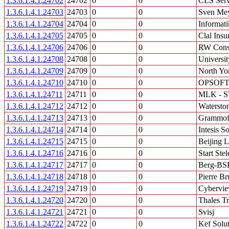
1.3.6.1.4.1.24702
24702
0
0
CLS Serv
1.3.6.1.4.1.24703
24703
0
0
Sven Mey
1.3.6.1.4.1.24704
24704
0
0
Informat
1.3.6.1.4.1.24705
24705
0
0
Clal Insu
1.3.6.1.4.1.24706
24706
0
0
RW Cons
1.3.6.1.4.1.24708
24708
0
0
Universi
1.3.6.1.4.1.24709
24709
0
0
North Yo
1.3.6.1.4.1.24710
24710
0
0
OPSOFT s
1.3.6.1.4.1.24711
24711
0
0
MLK - ST
1.3.6.1.4.1.24712
24712
0
0
Watersto
1.3.6.1.4.1.24713
24713
0
0
Grammofo
1.3.6.1.4.1.24714
24714
0
0
Intesis S
1.3.6.1.4.1.24715
24715
0
0
Beijing 
1.3.6.1.4.1.24716
24716
0
0
Start Ste
1.3.6.1.4.1.24717
24717
0
0
Berg-BS
1.3.6.1.4.1.24718
24718
0
0
Pierre Br
1.3.6.1.4.1.24719
24719
0
0
Cybervie
1.3.6.1.4.1.24720
24720
0
0
Thales Tr
1.3.6.1.4.1.24721
24721
0
0
Svisj
1.3.6.1.4.1.24722
24722
0
0
Kef Solut