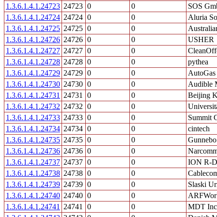
1.3.6.1.4.1.24723
24723
0
0
SOS Gm
1.3.6.1.4.1.24724
24724
0
0
Aluria S
1.3.6.1.4.1.24725
24725
0
0
Australia
1.3.6.1.4.1.24726
24726
0
0
USHER
1.3.6.1.4.1.24727
24727
0
0
CleanOffe
1.3.6.1.4.1.24728
24728
0
0
pythea
1.3.6.1.4.1.24729
24729
0
0
AutoGas 
1.3.6.1.4.1.24730
24730
0
0
Audible 
1.3.6.1.4.1.24731
24731
0
0
Beijing 
1.3.6.1.4.1.24732
24732
0
0
Universit
1.3.6.1.4.1.24733
24733
0
0
Summit C
1.3.6.1.4.1.24734
24734
0
0
cintech
1.3.6.1.4.1.24735
24735
0
0
Gunnebo
1.3.6.1.4.1.24736
24736
0
0
Narcommu
1.3.6.1.4.1.24737
24737
0
0
ION R-D 
1.3.6.1.4.1.24738
24738
0
0
Cablec
1.3.6.1.4.1.24739
24739
0
0
Slaski U
1.3.6.1.4.1.24740
24740
0
0
ARFWor
1.3.6.1.4.1.24741
24741
0
0
MDT Inc