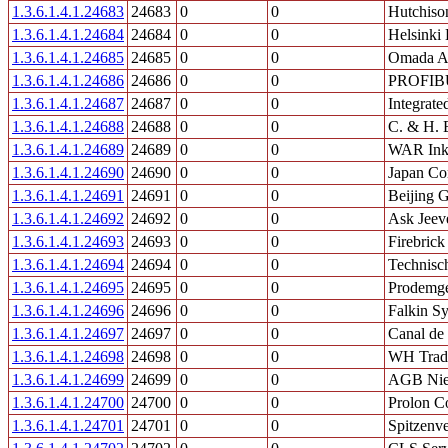
1.3.6.1.4.1.24683
24683
0
0
Hutchiso
1.3.6.1.4.1.24684
24684
0
0
Helsinki 
1.3.6.1.4.1.24685
24685
0
0
Omada A
1.3.6.1.4.1.24686
24686
0
0
PROFIBUS
1.3.6.1.4.1.24687
24687
0
0
Integrat
1.3.6.1.4.1.24688
24688
0
0
C. & H. 
1.3.6.1.4.1.24689
24689
0
0
WAR In
1.3.6.1.4.1.24690
24690
0
0
Japan Co
1.3.6.1.4.1.24691
24691
0
0
Beijing 
1.3.6.1.4.1.24692
24692
0
0
Ask Jeev
1.3.6.1.4.1.24693
24693
0
0
Firebrick
1.3.6.1.4.1.24694
24694
0
0
Technisc
1.3.6.1.4.1.24695
24695
0
0
Prodemge
1.3.6.1.4.1.24696
24696
0
0
Falkin S
1.3.6.1.4.1.24697
24697
0
0
Canal de 
1.3.6.1.4.1.24698
24698
0
0
WH Trad
1.3.6.1.4.1.24699
24699
0
0
AGB Niel
1.3.6.1.4.1.24700
24700
0
0
Prolon C
1.3.6.1.4.1.24701
24701
0
0
Spitzenve