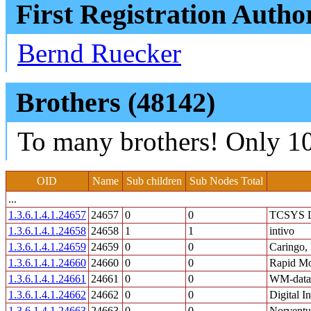
First Registration Autho
Bernd Ruecker
Brothers (48142)
To many brothers! Only 10
OID
Name
Sub children
Sub Nodes Total
...
1.3.6.1.4.1.24657
24657
0
0
TCSYS L
1.3.6.1.4.1.24658
24658
1
1
intivo
1.3.6.1.4.1.24659
24659
0
0
Caringo, 
1.3.6.1.4.1.24660
24660
0
0
Rapid Mo
1.3.6.1.4.1.24661
24661
0
0
WM-data 
1.3.6.1.4.1.24662
24662
0
0
Digital In
1.3.6.1.4.1.24663
24663
0
0
Norventu