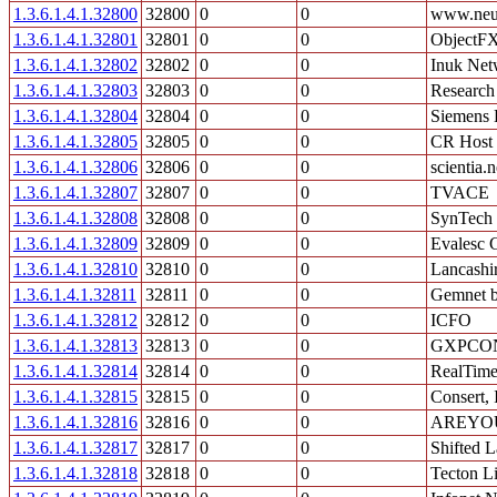
1.3.6.1.4.1.32800
32800
0
0
www.neu
1.3.6.1.4.1.32801
32801
0
0
ObjectF
1.3.6.1.4.1.32802
32802
0
0
Inuk Net
1.3.6.1.4.1.32803
32803
0
0
Research 
1.3.6.1.4.1.32804
32804
0
0
Siemens 
1.3.6.1.4.1.32805
32805
0
0
CR Host
1.3.6.1.4.1.32806
32806
0
0
scientia.n
1.3.6.1.4.1.32807
32807
0
0
TVACE
1.3.6.1.4.1.32808
32808
0
0
SynTech 
1.3.6.1.4.1.32809
32809
0
0
Evalesc
1.3.6.1.4.1.32810
32810
0
0
Lancashi
1.3.6.1.4.1.32811
32811
0
0
Gemnet 
1.3.6.1.4.1.32812
32812
0
0
ICFO
1.3.6.1.4.1.32813
32813
0
0
GXPCON
1.3.6.1.4.1.32814
32814
0
0
RealTime
1.3.6.1.4.1.32815
32815
0
0
Consert, 
1.3.6.1.4.1.32816
32816
0
0
AREYO
1.3.6.1.4.1.32817
32817
0
0
Shifted L
1.3.6.1.4.1.32818
32818
0
0
Tecton L