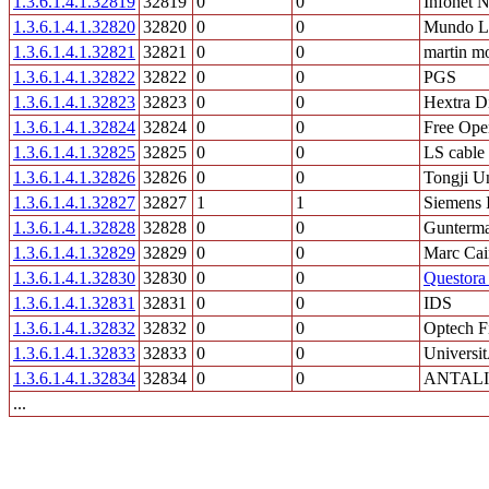
1.3.6.1.4.1.32819
32819
0
0
Infonet 
1.3.6.1.4.1.32820
32820
0
0
Mundo L
1.3.6.1.4.1.32821
32821
0
0
martin mo
1.3.6.1.4.1.32822
32822
0
0
PGS
1.3.6.1.4.1.32823
32823
0
0
Hextra Di
1.3.6.1.4.1.32824
32824
0
0
Free Open
1.3.6.1.4.1.32825
32825
0
0
LS cable
1.3.6.1.4.1.32826
32826
0
0
Tongji Un
1.3.6.1.4.1.32827
32827
1
1
Siemens 
1.3.6.1.4.1.32828
32828
0
0
Gunterm
1.3.6.1.4.1.32829
32829
0
0
Marc Ca
1.3.6.1.4.1.32830
32830
0
0
Questora
1.3.6.1.4.1.32831
32831
0
0
IDS
1.3.6.1.4.1.32832
32832
0
0
Optech F
1.3.6.1.4.1.32833
32833
0
0
Universi
1.3.6.1.4.1.32834
32834
0
0
ANTALI
...