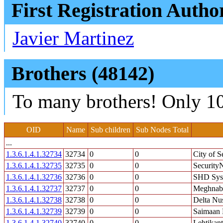
First Registration Autho
Javier Martinez
Brothers (48142)
To many brothers! Only 10
OID
Name
Sub children
Sub Nodes Total
...
1.3.6.1.4.1.32734
32734
0
0
City of Se
1.3.6.1.4.1.32735
32735
0
0
SecurityN
1.3.6.1.4.1.32736
32736
0
0
SHD Sys
1.3.6.1.4.1.32737
32737
0
0
Meghnabe
1.3.6.1.4.1.32738
32738
0
0
Delta Nu
1.3.6.1.4.1.32739
32739
0
0
Saimaan 
1.3.6.1.4.1.32740
32740
0
0
Lehtikan