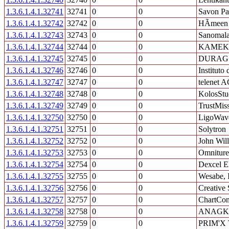
1.3.6.1.4.1.32741
32741
0
0
Savon Pa
1.3.6.1.4.1.32742
32742
0
0
HÃmeen 
1.3.6.1.4.1.32743
32743
0
0
Sanomal
1.3.6.1.4.1.32744
32744
0
0
KAMEK
1.3.6.1.4.1.32745
32745
0
0
DURAG d
1.3.6.1.4.1.32746
32746
0
0
Institut
1.3.6.1.4.1.32747
32747
0
0
telenet 
1.3.6.1.4.1.32748
32748
0
0
KolosStu
1.3.6.1.4.1.32749
32749
0
0
TrustMis
1.3.6.1.4.1.32750
32750
0
0
LigoWav
1.3.6.1.4.1.32751
32751
0
0
Solytron
1.3.6.1.4.1.32752
32752
0
0
John Wil
1.3.6.1.4.1.32753
32753
0
0
Omniture
1.3.6.1.4.1.32754
32754
0
0
Dexcel El
1.3.6.1.4.1.32755
32755
0
0
Wesabe, 
1.3.6.1.4.1.32756
32756
0
0
Creative 
1.3.6.1.4.1.32757
32757
0
0
ChartCon
1.3.6.1.4.1.32758
32758
0
0
ANAGK
1.3.6.1.4.1.32759
32759
0
0
PRIM'X T