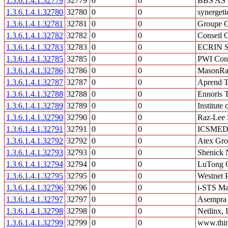
1.3.6.1.4.1.32779
32779
0
0
BBS AS
1.3.6.1.4.1.32780
32780
0
0
synerget
1.3.6.1.4.1.32781
32781
0
0
Groupe C
1.3.6.1.4.1.32782
32782
0
0
Conseil
1.3.6.1.4.1.32783
32783
0
0
ECRIN 
1.3.6.1.4.1.32785
32785
0
0
PWI Cons
1.3.6.1.4.1.32786
32786
0
0
MasonRa
1.3.6.1.4.1.32787
32787
0
0
Aprend T
1.3.6.1.4.1.32788
32788
0
0
Ennoris 
1.3.6.1.4.1.32789
32789
0
0
Institut
1.3.6.1.4.1.32790
32790
0
0
Raz-Lee 
1.3.6.1.4.1.32791
32791
0
0
ICSMED
1.3.6.1.4.1.32792
32792
0
0
Atex Gro
1.3.6.1.4.1.32793
32793
0
0
Shenick 
1.3.6.1.4.1.32794
32794
0
0
LuTong O
1.3.6.1.4.1.32795
32795
0
0
Westnet 
1.3.6.1.4.1.32796
32796
0
0
i-STS Ma
1.3.6.1.4.1.32797
32797
0
0
Asempra 
1.3.6.1.4.1.32798
32798
0
0
Netlinx, 
1.3.6.1.4.1.32799
32799
0
0
www.thin