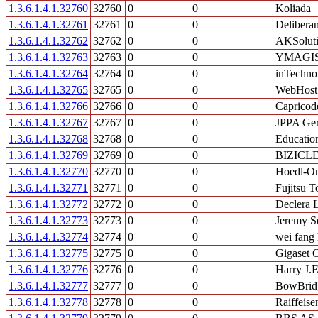
1.3.6.1.4.1.32760
32760
0
0
Koliada
1.3.6.1.4.1.32761
32761
0
0
Deliberan
1.3.6.1.4.1.32762
32762
0
0
AKSolut
1.3.6.1.4.1.32763
32763
0
0
YMAGI
1.3.6.1.4.1.32764
32764
0
0
inTechn
1.3.6.1.4.1.32765
32765
0
0
WebHost 
1.3.6.1.4.1.32766
32766
0
0
Capricod
1.3.6.1.4.1.32767
32767
0
0
JPPA Ger
1.3.6.1.4.1.32768
32768
0
0
Education
1.3.6.1.4.1.32769
32769
0
0
BIZICL
1.3.6.1.4.1.32770
32770
0
0
Hoedl-On
1.3.6.1.4.1.32771
32771
0
0
Fujitsu 
1.3.6.1.4.1.32772
32772
0
0
Declera L
1.3.6.1.4.1.32773
32773
0
0
Jeremy S
1.3.6.1.4.1.32774
32774
0
0
wei fang
1.3.6.1.4.1.32775
32775
0
0
Gigaset 
1.3.6.1.4.1.32776
32776
0
0
Harry J.
1.3.6.1.4.1.32777
32777
0
0
BowBridg
1.3.6.1.4.1.32778
32778
0
0
Raiffeis