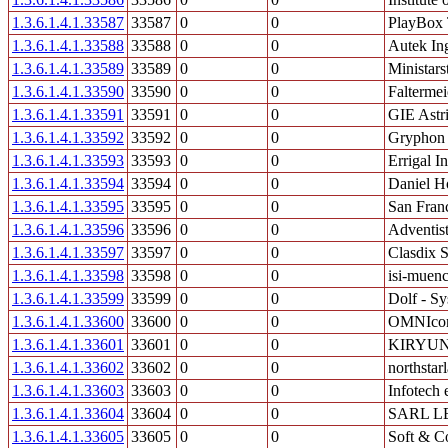
1.3.6.1.4.1.33587
33587
0
0
PlayBox 
1.3.6.1.4.1.33588
33588
0
0
Autek Ing
1.3.6.1.4.1.33589
33589
0
0
Ministars
1.3.6.1.4.1.33590
33590
0
0
Faltermei
1.3.6.1.4.1.33591
33591
0
0
GIE Astr
1.3.6.1.4.1.33592
33592
0
0
Gryphon 
1.3.6.1.4.1.33593
33593
0
0
Errigal In
1.3.6.1.4.1.33594
33594
0
0
Daniel 
1.3.6.1.4.1.33595
33595
0
0
San Franc
1.3.6.1.4.1.33596
33596
0
0
Adventis
1.3.6.1.4.1.33597
33597
0
0
Clasdix 
1.3.6.1.4.1.33598
33598
0
0
isi-muenc
1.3.6.1.4.1.33599
33599
0
0
Dolf - S
1.3.6.1.4.1.33600
33600
0
0
OMNIcon
1.3.6.1.4.1.33601
33601
0
0
KIRYU
1.3.6.1.4.1.33602
33602
0
0
northstar
1.3.6.1.4.1.33603
33603
0
0
Infotech 
1.3.6.1.4.1.33604
33604
0
0
SARL L
1.3.6.1.4.1.33605
33605
0
0
Soft & Co