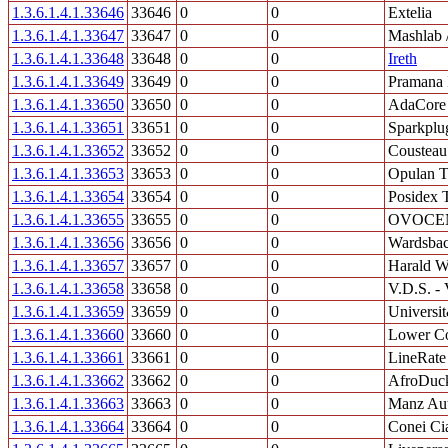
1.3.6.1.4.1.33646
33646
0
0
Extelia
1.3.6.1.4.1.33647
33647
0
0
Mashlab
1.3.6.1.4.1.33648
33648
0
0
Ireth
1.3.6.1.4.1.33649
33649
0
0
Pramana 
1.3.6.1.4.1.33650
33650
0
0
AdaCore
1.3.6.1.4.1.33651
33651
0
0
Sparkplu
1.3.6.1.4.1.33652
33652
0
0
Coustea
1.3.6.1.4.1.33653
33653
0
0
Opulan T
1.3.6.1.4.1.33654
33654
0
0
Posidex 
1.3.6.1.4.1.33655
33655
0
0
OVOCEN
1.3.6.1.4.1.33656
33656
0
0
Wardsbac
1.3.6.1.4.1.33657
33657
0
0
Harald W
1.3.6.1.4.1.33658
33658
0
0
V.D.S. - 
1.3.6.1.4.1.33659
33659
0
0
Universit
1.3.6.1.4.1.33660
33660
0
0
Lower Co
1.3.6.1.4.1.33661
33661
0
0
LineRate 
1.3.6.1.4.1.33662
33662
0
0
AfroDuck
1.3.6.1.4.1.33663
33663
0
0
Manz Au
1.3.6.1.4.1.33664
33664
0
0
Conei Cia