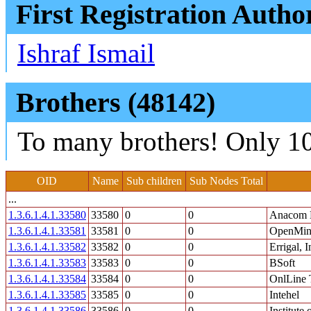
First Registration Autho
Ishraf Ismail
Brothers (48142)
To many brothers! Only 10
OID
Name
Sub children
Sub Nodes Total
...
1.3.6.1.4.1.33580
33580
0
0
Anacom E
1.3.6.1.4.1.33581
33581
0
0
OpenMind
1.3.6.1.4.1.33582
33582
0
0
Errigal, I
1.3.6.1.4.1.33583
33583
0
0
BSoft
1.3.6.1.4.1.33584
33584
0
0
OnlLine 
1.3.6.1.4.1.33585
33585
0
0
Intehel
1.3.6.1.4.1.33586
33586
0
0
Institute