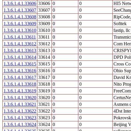
1.3.6.1.4.1.33606
33606
0
0
HI5 Netw
1.3.6.1.4.1.33607
33607
0
0
SeeChang
1.3.6.1.4.1.33608
33608
0
0
RipCode,
1.3.6.1.4.1.33609
33609
0
0
Softtek
1.3.6.1.4.1.33610
33610
0
0
fastip, llc
1.3.6.1.4.1.33611
33611
0
0
Transmic
1.3.6.1.4.1.33612
33612
0
0
Com He
1.3.6.1.4.1.33613
33613
0
0
CRISPY
1.3.6.1.4.1.33614
33614
0
0
DPD Pols
1.3.6.1.4.1.33615
33615
0
0
Cross Co
1.3.6.1.4.1.33616
33616
0
0
Ohio Sup
1.3.6.1.4.1.33617
33617
0
0
David K
1.3.6.1.4.1.33618
33618
0
0
Nito Pro
1.3.6.1.4.1.33619
33619
0
0
FreeComm
1.3.6.1.4.1.33620
33620
0
0
CertusNe
1.3.6.1.4.1.33621
33621
0
0
Asmens do
1.3.6.1.4.1.33622
33622
0
0
4Dst Inte
1.3.6.1.4.1.33623
33623
0
0
Pokrovsk
1.3.6.1.4.1.33624
33624
0
0
Beijing 