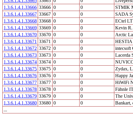
1.3.6.1.4.1.33665
33665
0
0
Livepers
1.3.6.1.4.1.33666
33666
0
0
STMIK M
1.3.6.1.4.1.33667
33667
0
0
SADA Sys
1.3.6.1.4.1.33668
33668
0
0
ECtel LT
1.3.6.1.4.1.33669
33669
0
0
Kevin R. 
1.3.6.1.4.1.33670
33670
0
0
Arctic L
1.3.6.1.4.1.33671
33671
0
0
HESTIA
1.3.6.1.4.1.33672
33672
0
0
intecsof
1.3.6.1.4.1.33673
33673
0
0
Lacerda 
1.3.6.1.4.1.33674
33674
0
0
NUVIC
1.3.6.1.4.1.33675
33675
0
0
Zydax, 
1.3.6.1.4.1.33676
33676
0
0
Happy Ja
1.3.6.1.4.1.33677
33677
0
0
HiWiFi 
1.3.6.1.4.1.33678
33678
0
0
Fähnle IT
1.3.6.1.4.1.33679
33679
0
0
The Univ
1.3.6.1.4.1.33680
33680
0
0
Bankart, 
...