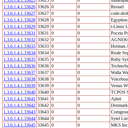
1.3.6.1.4.1.33625
33625
0
0
xallarap
1.3.6.1.4.1.33626
33626
0
0
Reouel
1.3.6.1.4.1.33627
33627
0
0
code-dro
1.3.6.1.4.1.33628
33628
0
0
Egyption
1.3.6.1.4.1.33629
33629
0
0
t-Linux L
1.3.6.1.4.1.33631
33631
0
0
Poczta P
1.3.6.1.4.1.33632
33632
0
0
AGNEK
1.3.6.1.4.1.33633
33633
0
0
Herman 
1.3.6.1.4.1.33634
33634
0
0
Reale Se
1.3.6.1.4.1.33635
33635
0
0
Ruby Sy
1.3.6.1.4.1.33636
33636
0
0
TechnoS
1.3.6.1.4.1.33637
33637
0
0
Walla Wal
1.3.6.1.4.1.33638
33638
0
0
Voiceboa
1.3.6.1.4.1.33639
33639
0
0
Vestas W
1.3.6.1.4.1.33640
33640
0
0
TCPOS 
1.3.6.1.4.1.33641
33641
0
0
Ajimi
1.3.6.1.4.1.33642
33642
0
0
Denmark -
1.3.6.1.4.1.33643
33643
0
0
Comgro
1.3.6.1.4.1.33644
33644
0
0
Sytel Lim
1.3.6.1.4.1.33645
33645
0
0
MKS Inc