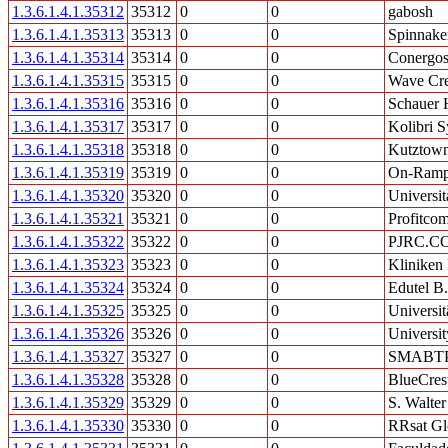
1.3.6.1.4.1.35312
35312
0
0
gabosh
1.3.6.1.4.1.35313
35313
0
0
Spinnake
1.3.6.1.4.1.35314
35314
0
0
Conergo
1.3.6.1.4.1.35315
35315
0
0
Wave Cre
1.3.6.1.4.1.35316
35316
0
0
Schauer 
1.3.6.1.4.1.35317
35317
0
0
Kolibri 
1.3.6.1.4.1.35318
35318
0
0
Kutztown
1.3.6.1.4.1.35319
35319
0
0
On-Ramp 
1.3.6.1.4.1.35320
35320
0
0
Universit
1.3.6.1.4.1.35321
35321
0
0
Profitcom
1.3.6.1.4.1.35322
35322
0
0
PJRC.C
1.3.6.1.4.1.35323
35323
0
0
Kliniken
1.3.6.1.4.1.35324
35324
0
0
Edutel B
1.3.6.1.4.1.35325
35325
0
0
Universit
1.3.6.1.4.1.35326
35326
0
0
Universi
1.3.6.1.4.1.35327
35327
0
0
SMABT
1.3.6.1.4.1.35328
35328
0
0
BlueCres
1.3.6.1.4.1.35329
35329
0
0
S. Walte
1.3.6.1.4.1.35330
35330
0
0
RRsat Gl