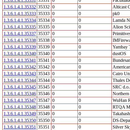
1.3.6.1.4.1.35331
35331
0
0
Faculdad
1.3.6.1.4.1.35332
35332
0
0
Alticast 
1.3.6.1.4.1.35333
35333
0
0
pk0
1.3.6.1.4.1.35334
35334
0
0
Lamda N
1.3.6.1.4.1.35335
35335
0
0
Alion Sc
1.3.6.1.4.1.35337
35337
0
0
Primitive
1.3.6.1.4.1.35338
35338
0
0
IMFirewa
1.3.6.1.4.1.35339
35339
0
0
Yambay T
1.3.6.1.4.1.35340
35340
0
0
dustOS
1.3.6.1.4.1.35341
35341
0
0
Bundesam
1.3.6.1.4.1.35342
35342
0
0
American
1.3.6.1.4.1.35343
35343
0
0
Cairo Uni
1.3.6.1.4.1.35344
35344
0
0
Thales D
1.3.6.1.4.1.35345
35345
0
0
SRC d.o.
1.3.6.1.4.1.35346
35346
0
0
Northern
1.3.6.1.4.1.35347
35347
0
0
WuHan Re
1.3.6.1.4.1.35348
35348
0
0
RTQA Med
1.3.6.1.4.1.35349
35349
0
0
Takahash
1.3.6.1.4.1.35350
35350
0
0
DS-Depa
1.3.6.1.4.1.35351
35351
0
0
Silver Sk