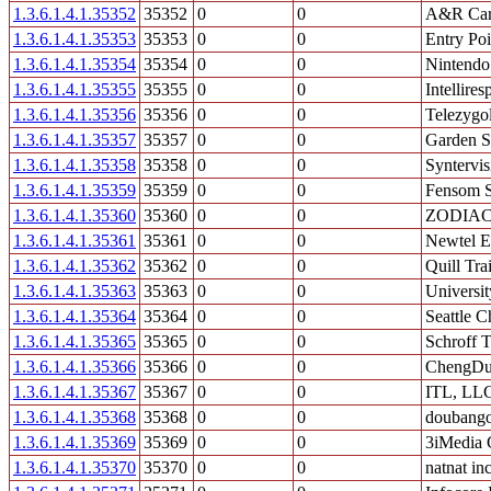
1.3.6.1.4.1.35352
35352
0
0
A&R Car
1.3.6.1.4.1.35353
35353
0
0
Entry Poi
1.3.6.1.4.1.35354
35354
0
0
Nintendo
1.3.6.1.4.1.35355
35355
0
0
Intellire
1.3.6.1.4.1.35356
35356
0
0
Telezygol
1.3.6.1.4.1.35357
35357
0
0
Garden S
1.3.6.1.4.1.35358
35358
0
0
Syntervis
1.3.6.1.4.1.35359
35359
0
0
Fensom S
1.3.6.1.4.1.35360
35360
0
0
ZODIAC 
1.3.6.1.4.1.35361
35361
0
0
Newtel En
1.3.6.1.4.1.35362
35362
0
0
Quill Tra
1.3.6.1.4.1.35363
35363
0
0
Universit
1.3.6.1.4.1.35364
35364
0
0
Seattle C
1.3.6.1.4.1.35365
35365
0
0
Schroff T
1.3.6.1.4.1.35366
35366
0
0
ChengDu 
1.3.6.1.4.1.35367
35367
0
0
ITL, LL
1.3.6.1.4.1.35368
35368
0
0
doubang
1.3.6.1.4.1.35369
35369
0
0
3iMedia
1.3.6.1.4.1.35370
35370
0
0
natnat inc