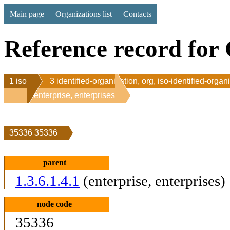
Main page
Organizations list
Contacts
Reference record for 
1 iso
3 identified-organization, org, iso-identified-organ
1 enterprise, enterprises
35336 35336
parent
1.3.6.1.4.1
(enterprise, enterprises)
node code
35336