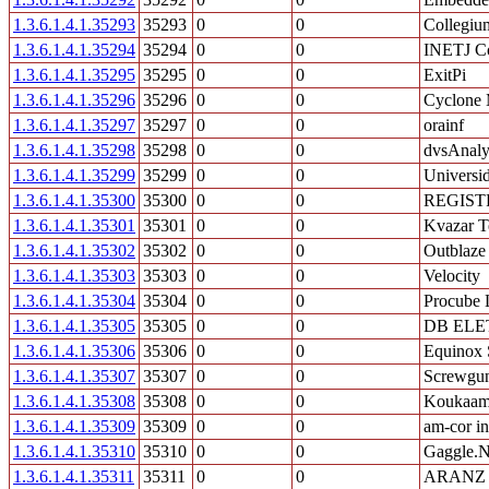
1.3.6.1.4.1.35293
35293
0
0
Collegiu
1.3.6.1.4.1.35294
35294
0
0
INETJ C
1.3.6.1.4.1.35295
35295
0
0
ExitPi
1.3.6.1.4.1.35296
35296
0
0
Cyclone 
1.3.6.1.4.1.35297
35297
0
0
orainf
1.3.6.1.4.1.35298
35298
0
0
dvsAnalyt
1.3.6.1.4.1.35299
35299
0
0
Universi
1.3.6.1.4.1.35300
35300
0
0
REGIST
1.3.6.1.4.1.35301
35301
0
0
Kvazar T
1.3.6.1.4.1.35302
35302
0
0
Outblaze
1.3.6.1.4.1.35303
35303
0
0
Velocity
1.3.6.1.4.1.35304
35304
0
0
Procube 
1.3.6.1.4.1.35305
35305
0
0
DB ELE
1.3.6.1.4.1.35306
35306
0
0
Equinox 
1.3.6.1.4.1.35307
35307
0
0
Screwgun
1.3.6.1.4.1.35308
35308
0
0
Koukaam 
1.3.6.1.4.1.35309
35309
0
0
am-cor in
1.3.6.1.4.1.35310
35310
0
0
Gaggle.Ne
1.3.6.1.4.1.35311
35311
0
0
ARANZ M