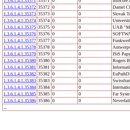
1.3.6.1.4.1.35371
35371
0
0
Infocore.
1.3.6.1.4.1.35372
35372
0
0
Daniel C
1.3.6.1.4.1.35373
35373
0
0
Slovak T
1.3.6.1.4.1.35374
35374
0
0
Universid
1.3.6.1.4.1.35375
35375
0
0
UAB "Ma
1.3.6.1.4.1.35376
35376
0
0
SOFTW
1.3.6.1.4.1.35377
35377
0
0
Funkwer
1.3.6.1.4.1.35378
35378
0
0
Antwerps
1.3.6.1.4.1.35379
35379
0
0
ISiS Pap
1.3.6.1.4.1.35380
35380
0
0
Rogers Br
1.3.6.1.4.1.35381
35381
0
0
Informati
1.3.6.1.4.1.35382
35382
0
0
EuPathDB
1.3.6.1.4.1.35383
35383
0
0
Swissfr
1.3.6.1.4.1.35384
35384
0
0
Internati
1.3.6.1.4.1.35385
35385
0
0
Far Syst
1.3.6.1.4.1.35386
35386
0
0
Neverfai
...