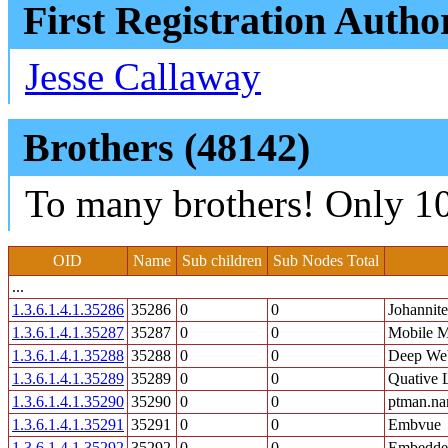
First Registration Autho
Jesse Callaway
Brothers (48142)
To many brothers! Only 10
OID
Name
Sub children
Sub Nodes Total
...
1.3.6.1.4.1.35286
35286
0
0
Johannit
1.3.6.1.4.1.35287
35287
0
0
Mobile M
1.3.6.1.4.1.35288
35288
0
0
Deep W
1.3.6.1.4.1.35289
35289
0
0
Quative 
1.3.6.1.4.1.35290
35290
0
0
ptman.n
1.3.6.1.4.1.35291
35291
0
0
Embvue
1.3.6.1.4.1.35292
35292
0
0
Embedded