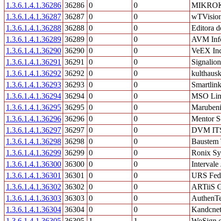
1.3.6.1.4.1.36286
36286
0
0
MIKROKL
1.3.6.1.4.1.36287
36287
0
0
wTVisio
1.3.6.1.4.1.36288
36288
0
0
Editora d
1.3.6.1.4.1.36289
36289
0
0
AVM Inf
1.3.6.1.4.1.36290
36290
0
0
VeEX In
1.3.6.1.4.1.36291
36291
0
0
Signali
1.3.6.1.4.1.36292
36292
0
0
kulthausk
1.3.6.1.4.1.36293
36293
0
0
Smartlin
1.3.6.1.4.1.36294
36294
0
0
MSO Li
1.3.6.1.4.1.36295
36295
0
0
Marubeni
1.3.6.1.4.1.36296
36296
0
0
Mentor S
1.3.6.1.4.1.36297
36297
0
0
DVM IT
1.3.6.1.4.1.36298
36298
0
0
Baustem 
1.3.6.1.4.1.36299
36299
0
0
Ronix Sy
1.3.6.1.4.1.36300
36300
0
0
Interval
1.3.6.1.4.1.36301
36301
0
0
URS Fede
1.3.6.1.4.1.36302
36302
0
0
ARTiiS 
1.3.6.1.4.1.36303
36303
0
0
AuthenTe
1.3.6.1.4.1.36304
36304
0
0
Kandcnet
1.3.6.1.4.1.36305
36305
1
1
WoSign e