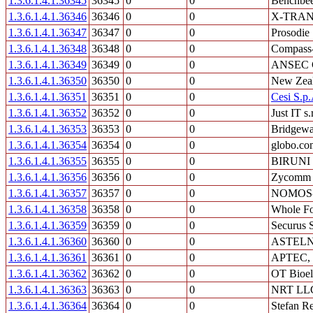
1.3.6.1.4.1.36345
36345
0
0
Benchbee 
1.3.6.1.4.1.36346
36346
0
0
X-TRANS
1.3.6.1.4.1.36347
36347
0
0
Prosodie
1.3.6.1.4.1.36348
36348
0
0
Compass
1.3.6.1.4.1.36349
36349
0
0
ANSEC Gr
1.3.6.1.4.1.36350
36350
0
0
New Zeal
1.3.6.1.4.1.36351
36351
0
0
Cesi S.p.
1.3.6.1.4.1.36352
36352
0
0
Just IT s.r
1.3.6.1.4.1.36353
36353
0
0
Bridgewa
1.3.6.1.4.1.36354
36354
0
0
globo.co
1.3.6.1.4.1.36355
36355
0
0
BIRUNI G
1.3.6.1.4.1.36356
36356
0
0
Zycomm E
1.3.6.1.4.1.36357
36357
0
0
NOMOS-B
1.3.6.1.4.1.36358
36358
0
0
Whole Fo
1.3.6.1.4.1.36359
36359
0
0
Securus 
1.3.6.1.4.1.36360
36360
0
0
ASTEL
1.3.6.1.4.1.36361
36361
0
0
APTEC,
1.3.6.1.4.1.36362
36362
0
0
OT Bioele
1.3.6.1.4.1.36363
36363
0
0
NRT LL
1.3.6.1.4.1.36364
36364
0
0
Stefan R