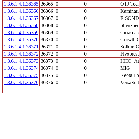
1.3.6.1.4.1.36365
36365
0
0
OTJ Tecn
1.3.6.1.4.1.36366
36366
0
0
Kaminari
1.3.6.1.4.1.36367
36367
0
0
E-SOND
1.3.6.1.4.1.36368
36368
0
0
Shenzhen
1.3.6.1.4.1.36369
36369
0
0
Cirrascal
1.3.6.1.4.1.36370
36370
0
0
Growth C
1.3.6.1.4.1.36371
36371
0
0
Solium Ca
1.3.6.1.4.1.36372
36372
0
0
Flygprest
1.3.6.1.4.1.36373
36373
0
0
HHO_Aut
1.3.6.1.4.1.36374
36374
0
0
MIG
1.3.6.1.4.1.36375
36375
0
0
Neota Lo
1.3.6.1.4.1.36376
36376
0
0
VersaSui
...