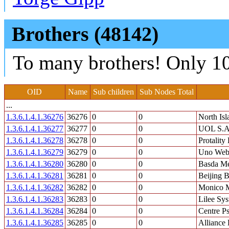
Brothers (48142)
To many brothers! Only 10
OID
Name
Sub children
Sub Nodes Total
...
1.3.6.1.4.1.36276
36276
0
0
North Isl
1.3.6.1.4.1.36277
36277
0
0
UOL S.A
1.3.6.1.4.1.36278
36278
0
0
Protality
1.3.6.1.4.1.36279
36279
0
0
Uno Web 
1.3.6.1.4.1.36280
36280
0
0
Basda Me
1.3.6.1.4.1.36281
36281
0
0
Beijing 
1.3.6.1.4.1.36282
36282
0
0
Monico M
1.3.6.1.4.1.36283
36283
0
0
Lilee Sys
1.3.6.1.4.1.36284
36284
0
0
Centre Ps
1.3.6.1.4.1.36285
36285
0
0
Alliance