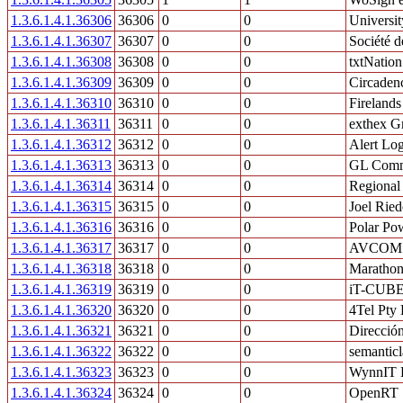
1.3.6.1.4.1.36306
36306
0
0
Universit
1.3.6.1.4.1.36307
36307
0
0
Société 
1.3.6.1.4.1.36308
36308
0
0
txtNation
1.3.6.1.4.1.36309
36309
0
0
Circaden
1.3.6.1.4.1.36310
36310
0
0
Firelands
1.3.6.1.4.1.36311
36311
0
0
exthex 
1.3.6.1.4.1.36312
36312
0
0
Alert Log
1.3.6.1.4.1.36313
36313
0
0
GL Commu
1.3.6.1.4.1.36314
36314
0
0
Regional 
1.3.6.1.4.1.36315
36315
0
0
Joel Ried
1.3.6.1.4.1.36316
36316
0
0
Polar Po
1.3.6.1.4.1.36317
36317
0
0
AVCOM Of
1.3.6.1.4.1.36318
36318
0
0
Maratho
1.3.6.1.4.1.36319
36319
0
0
iT-CUB
1.3.6.1.4.1.36320
36320
0
0
4Tel Pty 
1.3.6.1.4.1.36321
36321
0
0
Dirección
1.3.6.1.4.1.36322
36322
0
0
semantic
1.3.6.1.4.1.36323
36323
0
0
WynnIT 
1.3.6.1.4.1.36324
36324
0
0
OpenRT