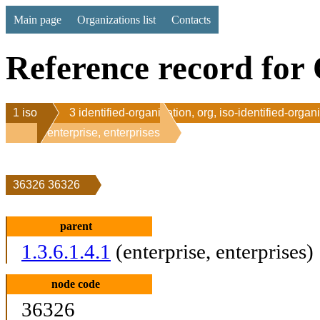
Main page
Organizations list
Contacts
Reference record for 
1 iso
3 identified-organization, org, iso-identified-organ
1 enterprise, enterprises
36326 36326
parent
1.3.6.1.4.1
(enterprise, enterprises)
node code
36326