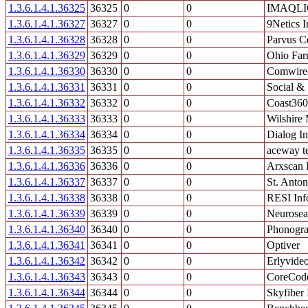
1.3.6.1.4.1.36325
36325
0
0
IMAQLIQ
1.3.6.1.4.1.36327
36327
0
0
9Netics I
1.3.6.1.4.1.36328
36328
0
0
Parvus C
1.3.6.1.4.1.36329
36329
0
0
Ohio Far
1.3.6.1.4.1.36330
36330
0
0
Comwired
1.3.6.1.4.1.36331
36331
0
0
Social & 
1.3.6.1.4.1.36332
36332
0
0
Coast360
1.3.6.1.4.1.36333
36333
0
0
Wilshire
1.3.6.1.4.1.36334
36334
0
0
Dialog I
1.3.6.1.4.1.36335
36335
0
0
aceway t
1.3.6.1.4.1.36336
36336
0
0
Arxscan 
1.3.6.1.4.1.36337
36337
0
0
St. Anton
1.3.6.1.4.1.36338
36338
0
0
RESI Inf
1.3.6.1.4.1.36339
36339
0
0
Neurosea
1.3.6.1.4.1.36340
36340
0
0
Phonogra
1.3.6.1.4.1.36341
36341
0
0
Optiver
1.3.6.1.4.1.36342
36342
0
0
Erlyvide
1.3.6.1.4.1.36343
36343
0
0
CoreCode
1.3.6.1.4.1.36344
36344
0
0
Skyfiber 