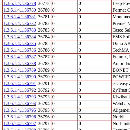
1.3.6.1.4.1.36778
36778
0
0
Leap Po
1.3.6.1.4.1.36780
36780
0
0
Format C
1.3.6.1.4.1.36781
36781
0
0
Monumen
1.3.6.1.4.1.36782
36782
0
0
Premier W
1.3.6.1.4.1.36783
36783
0
0
Tasco Sal
1.3.6.1.4.1.36784
36784
0
0
FMS Soft
1.3.6.1.4.1.36785
36785
0
0
Diino A
1.3.6.1.4.1.36786
36786
0
0
TechMA s.
1.3.6.1.4.1.36787
36787
0
0
Futurex,
1.3.6.1.4.1.36788
36788
0
0
Autorida
1.3.6.1.4.1.36789
36789
0
0
BONET 
1.3.6.1.4.1.36790
36790
0
0
POWER
1.3.6.1.4.1.36791
36791
0
0
eac easy
1.3.6.1.4.1.36792
36792
0
0
ZyTrust 
1.3.6.1.4.1.36793
36793
0
0
Kiwiban
1.3.6.1.4.1.36794
36794
0
0
Web4U s.
1.3.6.1.4.1.36795
36795
0
0
Allgemein
1.3.6.1.4.1.36796
36796
0
0
Norbit
1.3.6.1.4.1.36797
36797
0
0
No Limit