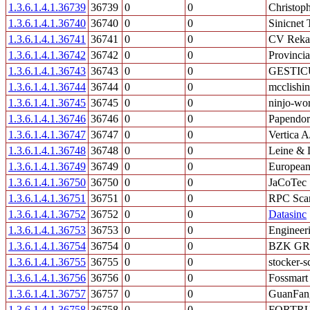
1.3.6.1.4.1.36739
36739
0
0
Christoph
1.3.6.1.4.1.36740
36740
0
0
Sinicnet 
1.3.6.1.4.1.36741
36741
0
0
CV Rekat
1.3.6.1.4.1.36742
36742
0
0
Provinci
1.3.6.1.4.1.36743
36743
0
0
GESTI
1.3.6.1.4.1.36744
36744
0
0
mcclishin
1.3.6.1.4.1.36745
36745
0
0
ninjo-wo
1.3.6.1.4.1.36746
36746
0
0
Papendor
1.3.6.1.4.1.36747
36747
0
0
Vertica A
1.3.6.1.4.1.36748
36748
0
0
Leine & 
1.3.6.1.4.1.36749
36749
0
0
Europea
1.3.6.1.4.1.36750
36750
0
0
JaCoTec
1.3.6.1.4.1.36751
36751
0
0
RPC Scan
1.3.6.1.4.1.36752
36752
0
0
Datasinc
1.3.6.1.4.1.36753
36753
0
0
Engineer
1.3.6.1.4.1.36754
36754
0
0
BZK GRO
1.3.6.1.4.1.36755
36755
0
0
stocker-
1.3.6.1.4.1.36756
36756
0
0
Fossmart
1.3.6.1.4.1.36757
36757
0
0
GuanFang
1.3.6.1.4.1.36758
36758
0
0
FORTRU