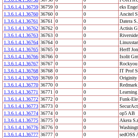
1.3.6.1.4.1.36759
36759
0
0
eks Eng
1.3.6.1.4.1.36760
36760
0
0
Ancitel S
1.3.6.1.4.1.36761
36761
0
0
Datera S
1.3.6.1.4.1.36762
36762
0
0
Actisis
1.3.6.1.4.1.36763
36763
0
0
Riversid
1.3.6.1.4.1.36764
36764
0
0
Linuxsta
1.3.6.1.4.1.36765
36765
0
0
Herff Jon
1.3.6.1.4.1.36766
36766
0
0
Ixolit G
1.3.6.1.4.1.36767
36767
0
0
Rockyou
1.3.6.1.4.1.36768
36768
0
0
IT Prof S
1.3.6.1.4.1.36769
36769
0
0
Originity
1.3.6.1.4.1.36770
36770
0
0
Redmark
1.3.6.1.4.1.36771
36771
0
0
Learning 
1.3.6.1.4.1.36772
36772
0
0
Funk-Ele
1.3.6.1.4.1.36773
36773
0
0
SecurAct
1.3.6.1.4.1.36774
36774
0
0
op5 AB
1.3.6.1.4.1.36775
36775
0
0
Akera S.r.
1.3.6.1.4.1.36776
36776
0
0
Washingt
1.3.6.1.4.1.36777
36777
0
0
sedOSS 