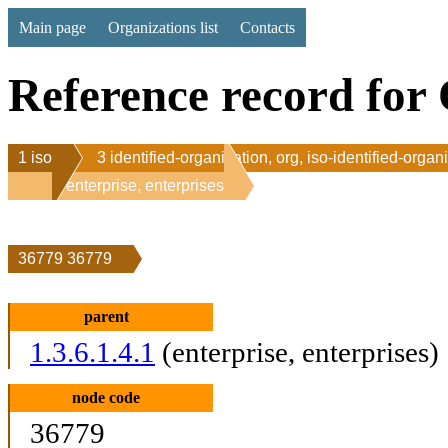
Main page
Organizations list
Contacts
Reference record for 
1 iso
3 identified-organization, org, iso-identified-organ
1 enterprise, enterprises
36779 36779
parent
1.3.6.1.4.1
(enterprise, enterprises)
node code
36779