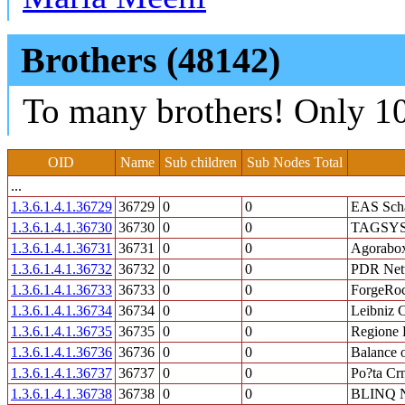
Brothers (48142)
To many brothers! Only 10
OID
Name
Sub children
Sub Nodes Total
...
1.3.6.1.4.1.36729
36729
0
0
EAS Sch
1.3.6.1.4.1.36730
36730
0
0
TAGSYS
1.3.6.1.4.1.36731
36731
0
0
Agorabo
1.3.6.1.4.1.36732
36732
0
0
PDR Net
1.3.6.1.4.1.36733
36733
0
0
ForgeRo
1.3.6.1.4.1.36734
36734
0
0
Leibniz 
1.3.6.1.4.1.36735
36735
0
0
Regione 
1.3.6.1.4.1.36736
36736
0
0
Balance 
1.3.6.1.4.1.36737
36737
0
0
Po?ta Cr
1.3.6.1.4.1.36738
36738
0
0
BLINQ N