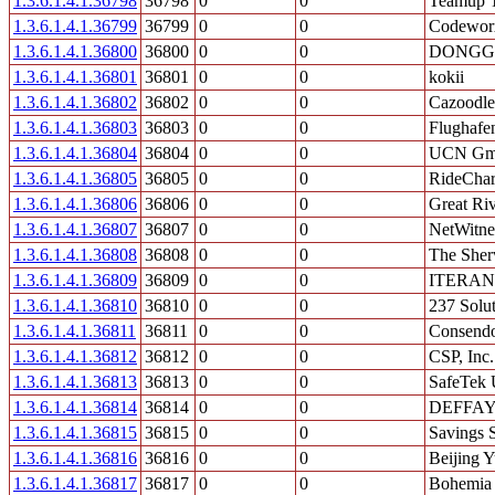
1.3.6.1.4.1.36798
36798
0
0
Teamup T
1.3.6.1.4.1.36799
36799
0
0
Codeworx
1.3.6.1.4.1.36800
36800
0
0
DONGGU
1.3.6.1.4.1.36801
36801
0
0
kokii
1.3.6.1.4.1.36802
36802
0
0
Cazoodle,
1.3.6.1.4.1.36803
36803
0
0
Flughafe
1.3.6.1.4.1.36804
36804
0
0
UCN G
1.3.6.1.4.1.36805
36805
0
0
RideChar
1.3.6.1.4.1.36806
36806
0
0
Great Ri
1.3.6.1.4.1.36807
36807
0
0
NetWitne
1.3.6.1.4.1.36808
36808
0
0
The Sher
1.3.6.1.4.1.36809
36809
0
0
ITERAN
1.3.6.1.4.1.36810
36810
0
0
237 Solut
1.3.6.1.4.1.36811
36811
0
0
Consendo
1.3.6.1.4.1.36812
36812
0
0
CSP, Inc.
1.3.6.1.4.1.36813
36813
0
0
SafeTek
1.3.6.1.4.1.36814
36814
0
0
DEFFA
1.3.6.1.4.1.36815
36815
0
0
Savings S
1.3.6.1.4.1.36816
36816
0
0
Beijing 
1.3.6.1.4.1.36817
36817
0
0
Bohemia I