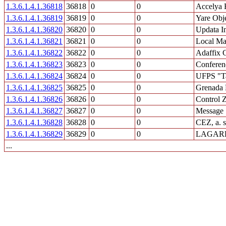
1.3.6.1.4.1.36818
36818
0
0
Accelya 
1.3.6.1.4.1.36819
36819
0
0
Yare Obj
1.3.6.1.4.1.36820
36820
0
0
Updata I
1.3.6.1.4.1.36821
36821
0
0
Local Mat
1.3.6.1.4.1.36822
36822
0
0
Adaffix
1.3.6.1.4.1.36823
36823
0
0
Conferenc
1.3.6.1.4.1.36824
36824
0
0
UFPS "Tat
1.3.6.1.4.1.36825
36825
0
0
Grenada 
1.3.6.1.4.1.36826
36826
0
0
Control 
1.3.6.1.4.1.36827
36827
0
0
Message 
1.3.6.1.4.1.36828
36828
0
0
CEZ, a. s
1.3.6.1.4.1.36829
36829
0
0
LAGAR
...