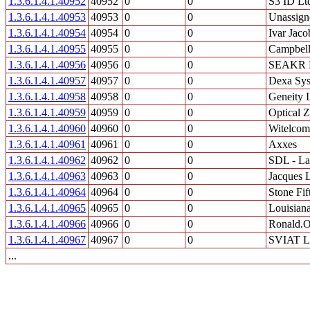
1.3.6.1.4.1.40952
40952
0
0
S3 ID Lt
1.3.6.1.4.1.40953
40953
0
0
Unassign
1.3.6.1.4.1.40954
40954
0
0
Ivar Jaco
1.3.6.1.4.1.40955
40955
0
0
Campbell 
1.3.6.1.4.1.40956
40956
0
0
SEAKR E
1.3.6.1.4.1.40957
40957
0
0
Dexa Sys
1.3.6.1.4.1.40958
40958
0
0
Geneity 
1.3.6.1.4.1.40959
40959
0
0
Optical 
1.3.6.1.4.1.40960
40960
0
0
Witelco
1.3.6.1.4.1.40961
40961
0
0
Axxes
1.3.6.1.4.1.40962
40962
0
0
SDL - L
1.3.6.1.4.1.40963
40963
0
0
Jacques 
1.3.6.1.4.1.40964
40964
0
0
Stone Fi
1.3.6.1.4.1.40965
40965
0
0
Louisian
1.3.6.1.4.1.40966
40966
0
0
Ronald.
1.3.6.1.4.1.40967
40967
0
0
SVIAT L
...