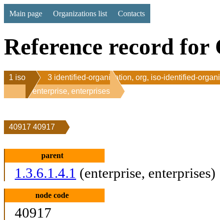
Main page
Organizations list
Contacts
Reference record for 
1 iso
3 identified-organization, org, iso-identified-organ
1 enterprise, enterprises
40917 40917
parent
1.3.6.1.4.1
(enterprise, enterprises)
node code
40917