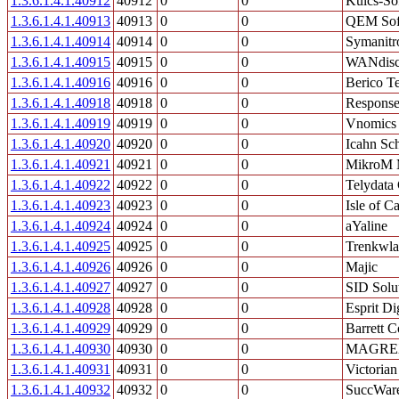
1.3.6.1.4.1.40912
40912
0
0
Kulcs-Sof
1.3.6.1.4.1.40913
40913
0
0
QEM Soft
1.3.6.1.4.1.40914
40914
0
0
Symanitr
1.3.6.1.4.1.40915
40915
0
0
WANdisc
1.3.6.1.4.1.40916
40916
0
0
Berico T
1.3.6.1.4.1.40918
40918
0
0
Response
1.3.6.1.4.1.40919
40919
0
0
Vnomics
1.3.6.1.4.1.40920
40920
0
0
Icahn Sch
1.3.6.1.4.1.40921
40921
0
0
MikroM M
1.3.6.1.4.1.40922
40922
0
0
Telydata 
1.3.6.1.4.1.40923
40923
0
0
Isle of C
1.3.6.1.4.1.40924
40924
0
0
aYaline
1.3.6.1.4.1.40925
40925
0
0
Trenkwlad
1.3.6.1.4.1.40926
40926
0
0
Majic
1.3.6.1.4.1.40927
40927
0
0
SID Solut
1.3.6.1.4.1.40928
40928
0
0
Esprit Di
1.3.6.1.4.1.40929
40929
0
0
Barrett C
1.3.6.1.4.1.40930
40930
0
0
MAGREX 
1.3.6.1.4.1.40931
40931
0
0
Victoria
1.3.6.1.4.1.40932
40932
0
0
SuccWare