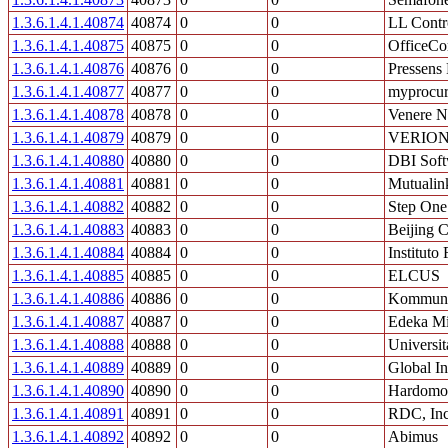
1.3.6.1.4.1.40874
40874
0
0
LL Contro
1.3.6.1.4.1.40875
40875
0
0
OfficeCo
1.3.6.1.4.1.40876
40876
0
0
Pressens
1.3.6.1.4.1.40877
40877
0
0
myprocu
1.3.6.1.4.1.40878
40878
0
0
Venere Ne
1.3.6.1.4.1.40879
40879
0
0
VERION
1.3.6.1.4.1.40880
40880
0
0
DBI Soft
1.3.6.1.4.1.40881
40881
0
0
Mutualin
1.3.6.1.4.1.40882
40882
0
0
Step On
1.3.6.1.4.1.40883
40883
0
0
Beijing 
1.3.6.1.4.1.40884
40884
0
0
Instituto
1.3.6.1.4.1.40885
40885
0
0
ELCUS
1.3.6.1.4.1.40886
40886
0
0
Kommuna
1.3.6.1.4.1.40887
40887
0
0
Edeka Mi
1.3.6.1.4.1.40888
40888
0
0
Universi
1.3.6.1.4.1.40889
40889
0
0
Global I
1.3.6.1.4.1.40890
40890
0
0
Hardomo
1.3.6.1.4.1.40891
40891
0
0
RDC, Inc
1.3.6.1.4.1.40892
40892
0
0
Abimus