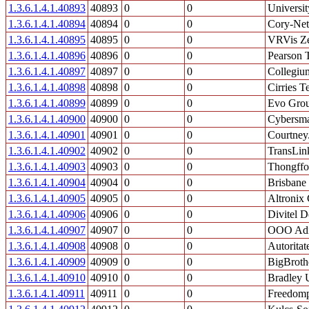
1.3.6.1.4.1.40893
40893
0
0
Universit
1.3.6.1.4.1.40894
40894
0
0
Cory-Net
1.3.6.1.4.1.40895
40895
0
0
VRVis Ze
1.3.6.1.4.1.40896
40896
0
0
Pearson 
1.3.6.1.4.1.40897
40897
0
0
Collegium
1.3.6.1.4.1.40898
40898
0
0
Cirries T
1.3.6.1.4.1.40899
40899
0
0
Evo Grou
1.3.6.1.4.1.40900
40900
0
0
Cybersma
1.3.6.1.4.1.40901
40901
0
0
Courtney
1.3.6.1.4.1.40902
40902
0
0
TransLink
1.3.6.1.4.1.40903
40903
0
0
Thongffo
1.3.6.1.4.1.40904
40904
0
0
Brisbane
1.3.6.1.4.1.40905
40905
0
0
Altronix 
1.3.6.1.4.1.40906
40906
0
0
Divitel 
1.3.6.1.4.1.40907
40907
0
0
OOO Ad
1.3.6.1.4.1.40908
40908
0
0
Autorita
1.3.6.1.4.1.40909
40909
0
0
BigBroth
1.3.6.1.4.1.40910
40910
0
0
Bradley U
1.3.6.1.4.1.40911
40911
0
0
Freedomp