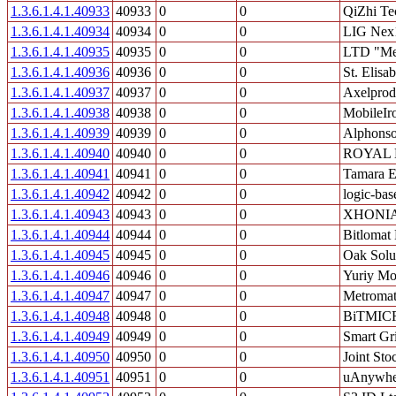
1.3.6.1.4.1.40933
40933
0
0
QiZhi Te
1.3.6.1.4.1.40934
40934
0
0
LIG Nex
1.3.6.1.4.1.40935
40935
0
0
LTD "Me
1.3.6.1.4.1.40936
40936
0
0
St. Elisa
1.3.6.1.4.1.40937
40937
0
0
Axelprod
1.3.6.1.4.1.40938
40938
0
0
MobileIro
1.3.6.1.4.1.40939
40939
0
0
Alphons
1.3.6.1.4.1.40940
40940
0
0
ROYAL 
1.3.6.1.4.1.40941
40941
0
0
Tamara El
1.3.6.1.4.1.40942
40942
0
0
logic-ba
1.3.6.1.4.1.40943
40943
0
0
XHONI
1.3.6.1.4.1.40944
40944
0
0
Bitlomat
1.3.6.1.4.1.40945
40945
0
0
Oak Solu
1.3.6.1.4.1.40946
40946
0
0
Yuriy Mo
1.3.6.1.4.1.40947
40947
0
0
Metromat
1.3.6.1.4.1.40948
40948
0
0
BiTMICR
1.3.6.1.4.1.40949
40949
0
0
Smart Gri
1.3.6.1.4.1.40950
40950
0
0
Joint S
1.3.6.1.4.1.40951
40951
0
0
uAnywhe