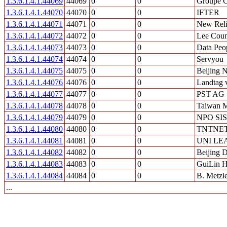
1.3.6.1.4.1.44069
44069
0
0
Groupe C
1.3.6.1.4.1.44070
44070
0
0
IFTER
1.3.6.1.4.1.44071
44071
0
0
New Reli
1.3.6.1.4.1.44072
44072
0
0
Lee Coun
1.3.6.1.4.1.44073
44073
0
0
Data Peo
1.3.6.1.4.1.44074
44074
0
0
Servyou
1.3.6.1.4.1.44075
44075
0
0
Beijing 
1.3.6.1.4.1.44076
44076
0
0
Landtag 
1.3.6.1.4.1.44077
44077
0
0
PST AG
1.3.6.1.4.1.44078
44078
0
0
Taiwan M
1.3.6.1.4.1.44079
44079
0
0
NPO SIS
1.3.6.1.4.1.44080
44080
0
0
TNTNE
1.3.6.1.4.1.44081
44081
0
0
UNI LE
1.3.6.1.4.1.44082
44082
0
0
Beijing 
1.3.6.1.4.1.44083
44083
0
0
GuiLin H
1.3.6.1.4.1.44084
44084
0
0
B. Metzl
...