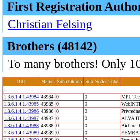
First Registration Autho
Christian Felsing
Brothers (48142)
To many brothers! Only 10
OID
Name
Sub children
Sub Nodes Total
...
1.3.6.1.4.1.43984
43984
0
0
MPL Tec
1.3.6.1.4.1.43985
43985
0
0
WebINTE
1.3.6.1.4.1.43986
43986
0
0
Privredn
1.3.6.1.4.1.43987
43987
0
0
ALVA IT-
1.3.6.1.4.1.43988
43988
0
0
Bichara 
1.3.6.1.4.1.43989
43989
0
0
EEMRA I
1.3.6.1.4.1.43990
43990
0
0
Tropo, In