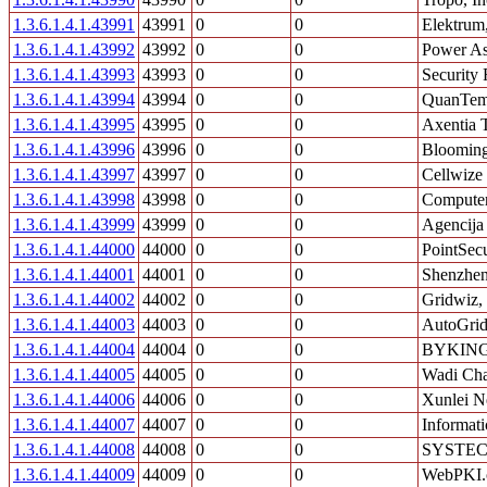
1.3.6.1.4.1.43991
43991
0
0
Elektrum
1.3.6.1.4.1.43992
43992
0
0
Power As
1.3.6.1.4.1.43993
43993
0
0
Security 
1.3.6.1.4.1.43994
43994
0
0
QuanTemp
1.3.6.1.4.1.43995
43995
0
0
Axentia 
1.3.6.1.4.1.43996
43996
0
0
Blooming
1.3.6.1.4.1.43997
43997
0
0
Cellwize
1.3.6.1.4.1.43998
43998
0
0
Compute
1.3.6.1.4.1.43999
43999
0
0
Agencija 
1.3.6.1.4.1.44000
44000
0
0
PointSec
1.3.6.1.4.1.44001
44001
0
0
Shenzhen
1.3.6.1.4.1.44002
44002
0
0
Gridwiz, 
1.3.6.1.4.1.44003
44003
0
0
AutoGrid
1.3.6.1.4.1.44004
44004
0
0
BYKING
1.3.6.1.4.1.44005
44005
0
0
Wadi Cha
1.3.6.1.4.1.44006
44006
0
0
Xunlei N
1.3.6.1.4.1.44007
44007
0
0
Informati
1.3.6.1.4.1.44008
44008
0
0
SYSTE
1.3.6.1.4.1.44009
44009
0
0
WebPKI.