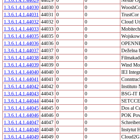
1.3.6.1.4.1.44029
44029
0
0
Nestlé O
1.3.6.1.4.1.44030
44030
0
0
WooshCo
1.3.6.1.4.1.44031
44031
0
0
TrustCor
1.3.6.1.4.1.44032
44032
0
0
Cloud Uti
1.3.6.1.4.1.44033
44033
0
0
Mobitech
1.3.6.1.4.1.44035
44035
0
0
Wojskowe
1.3.6.1.4.1.44036
44036
0
0
OPENN
1.3.6.1.4.1.44037
44037
0
0
Deželna b
1.3.6.1.4.1.44038
44038
0
0
Filmaka
1.3.6.1.4.1.44039
44039
0
0
Wind Mo
1.3.6.1.4.1.44040
44040
0
0
IEI Integ
1.3.6.1.4.1.44041
44041
0
0
Conntrac
1.3.6.1.4.1.44042
44042
0
0
Institut
1.3.6.1.4.1.44043
44043
0
0
BSG-IT K
1.3.6.1.4.1.44044
44044
0
0
SETCC
1.3.6.1.4.1.44045
44045
0
0
Dos al C
1.3.6.1.4.1.44046
44046
0
0
POK Pow
1.3.6.1.4.1.44047
44047
0
0
Schreibe
1.3.6.1.4.1.44048
44048
0
0
Instytut 
1.3.6.1.4.1.44049
44049
0
0
Cloud2Gr