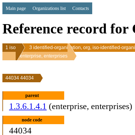
Main page
Organizations list
Contacts
Reference record for 
1 iso
3 identified-organization, org, iso-identified-organ
1 enterprise, enterprises
44034 44034
parent
1.3.6.1.4.1
(enterprise, enterprises)
node code
44034