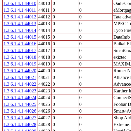
1.3.6.1.4.1.44010
44010
0
0
OadisCo
1.3.6.1.4.1.44011
44011
0
0
eMortgag
1.3.6.1.4.1.44012
44012
0
0
Tata adv
1.3.6.1.4.1.44013
44013
0
0
MPEC Te
1.3.6.1.4.1.44014
44014
0
0
Tyco Fire
1.3.6.1.4.1.44015
44015
0
0
DataInfo
1.3.6.1.4.1.44016
44016
0
0
Baikal El
1.3.6.1.4.1.44017
44017
0
0
SmartGu
1.3.6.1.4.1.44018
44018
0
0
exiztec
1.3.6.1.4.1.44019
44019
0
0
MAXIMA
1.3.6.1.4.1.44020
44020
0
0
Router N
1.3.6.1.4.1.44021
44021
0
0
Alliance 
1.3.6.1.4.1.44022
44022
0
0
Advanced
1.3.6.1.4.1.44023
44023
0
0
Karther I
1.3.6.1.4.1.44024
44024
0
0
ConnectS
1.3.6.1.4.1.44025
44025
0
0
Foobar 
1.3.6.1.4.1.44026
44026
0
0
Smart4Av
1.3.6.1.4.1.44027
44027
0
0
Shop Airl
1.3.6.1.4.1.44028
44028
0
0
Extreme-