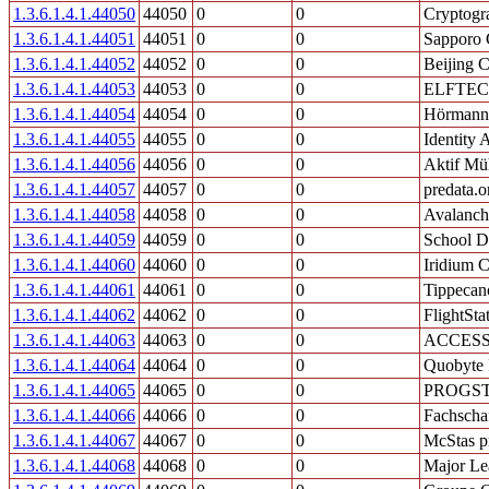
1.3.6.1.4.1.44050
44050
0
0
Cryptogr
1.3.6.1.4.1.44051
44051
0
0
Sapporo 
1.3.6.1.4.1.44052
44052
0
0
Beijing 
1.3.6.1.4.1.44053
44053
0
0
ELFTECH
1.3.6.1.4.1.44054
44054
0
0
Hörmann 
1.3.6.1.4.1.44055
44055
0
0
Identity
1.3.6.1.4.1.44056
44056
0
0
Aktif Mü
1.3.6.1.4.1.44057
44057
0
0
predata.o
1.3.6.1.4.1.44058
44058
0
0
Avalanch
1.3.6.1.4.1.44059
44059
0
0
School Di
1.3.6.1.4.1.44060
44060
0
0
Iridium 
1.3.6.1.4.1.44061
44061
0
0
Tippecan
1.3.6.1.4.1.44062
44062
0
0
FlightStat
1.3.6.1.4.1.44063
44063
0
0
ACCESS 
1.3.6.1.4.1.44064
44064
0
0
Quobyte 
1.3.6.1.4.1.44065
44065
0
0
PROGS
1.3.6.1.4.1.44066
44066
0
0
Fachscha
1.3.6.1.4.1.44067
44067
0
0
McStas p
1.3.6.1.4.1.44068
44068
0
0
Major Le