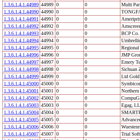
1.3.6.1.4.1.44989
44989
0
0
Multi Pa
1.3.6.1.4.1.44990
44990
0
0
TONGFA
1.3.6.1.4.1.44991
44991
0
0
Ameripris
1.3.6.1.4.1.44992
44992
0
0
Amscreen
1.3.6.1.4.1.44993
44993
0
0
BCP Co.
1.3.6.1.4.1.44994
44994
0
0
Umbrelli
1.3.6.1.4.1.44995
44995
0
0
Regional 
1.3.6.1.4.1.44996
44996
0
0
JMP Grou
1.3.6.1.4.1.44997
44997
0
0
Emery T
1.3.6.1.4.1.44998
44998
0
0
Sichuan 
1.3.6.1.4.1.44999
44999
0
0
Ltd Gold
1.3.6.1.4.1.45000
45000
0
0
Symbicon
1.3.6.1.4.1.45001
45001
0
0
Northern
1.3.6.1.4.1.45002
45002
0
0
CompuGro
1.3.6.1.4.1.45003
45003
0
0
Egag, L
1.3.6.1.4.1.45004
45004
0
0
SMARTR
1.3.6.1.4.1.45005
45005
0
0
Advanced
1.3.6.1.4.1.45006
45006
0
0
Wuestenro
1.3.6.1.4.1.45007
45007
0
0
Trial Sof