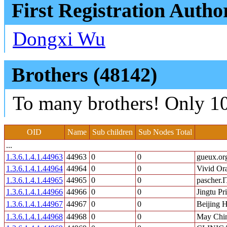
First Registration Autho
Dongxi Wu
Brothers (48142)
To many brothers! Only 10
OID
Name
Sub children
Sub Nodes Total
...
1.3.6.1.4.1.44963
44963
0
0
gueux.or
1.3.6.1.4.1.44964
44964
0
0
Vivid Or
1.3.6.1.4.1.44965
44965
0
0
pascher.I
1.3.6.1.4.1.44966
44966
0
0
Jingtu Pr
1.3.6.1.4.1.44967
44967
0
0
Beijin
1.3.6.1.4.1.44968
44968
0
0
May Chi