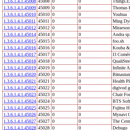
1.3.6.1.4.1.45008
45008
0
0
Things.E
1.3.6.1.4.1.45009
45009
0
0
Thomas H
1.3.6.1.4.1.45010
45010
0
0
Youhua
1.3.6.1.4.1.45011
45011
0
0
Ming Dyn
1.3.6.1.4.1.45012
45012
0
0
Miraeson
1.3.6.1.4.1.45014
45014
0
0
Andra sp.
1.3.6.1.4.1.45015
45015
0
0
foo.sh
1.3.6.1.4.1.45016
45016
0
0
Kouba & 
1.3.6.1.4.1.45017
45017
0
0
I3 Comér
1.3.6.1.4.1.45018
45018
0
0
QualiStr
1.3.6.1.4.1.45019
45019
0
0
Infinite A
1.3.6.1.4.1.45020
45020
0
0
Bitnasium
1.3.6.1.4.1.45021
45021
0
0
Health P
1.3.6.1.4.1.45022
45022
0
0
digivod 
1.3.6.1.4.1.45023
45023
0
0
Chair Fo
1.3.6.1.4.1.45024
45024
0
0
BTS Soft
1.3.6.1.4.1.45025
45025
0
0
Fujitsu 
1.3.6.1.4.1.45026
45026
0
0
Mynavi C
1.3.6.1.4.1.45027
45027
0
0
The Cent
1.3.6.1.4.1.45028
45028
0
0
Debugo