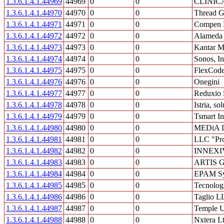
1.3.6.1.4.1.44969
44969
0
0
CLINIC
1.3.6.1.4.1.44970
44970
0
0
Thread G
1.3.6.1.4.1.44971
44971
0
0
Compen 
1.3.6.1.4.1.44972
44972
0
0
Alameda 
1.3.6.1.4.1.44973
44973
0
0
Kantar M
1.3.6.1.4.1.44974
44974
0
0
Sonos, In
1.3.6.1.4.1.44975
44975
0
0
FlexCode
1.3.6.1.4.1.44976
44976
0
0
Onegini
1.3.6.1.4.1.44977
44977
0
0
Reduxio 
1.3.6.1.4.1.44978
44978
0
0
Istria, so
1.3.6.1.4.1.44979
44979
0
0
Tsmart In
1.3.6.1.4.1.44980
44980
0
0
MEDiA L
1.3.6.1.4.1.44981
44981
0
0
LLC "Pr
1.3.6.1.4.1.44982
44982
0
0
INNEXIV
1.3.6.1.4.1.44983
44983
0
0
ARTIS 
1.3.6.1.4.1.44984
44984
0
0
EPAM Sy
1.3.6.1.4.1.44985
44985
0
0
Tecnolog
1.3.6.1.4.1.44986
44986
0
0
Taglio L
1.3.6.1.4.1.44987
44987
0
0
Temple U
1.3.6.1.4.1.44988
44988
0
0
Nxtera L