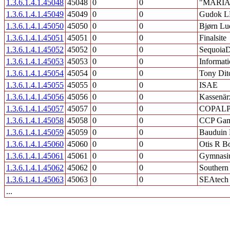
1.3.6.1.4.1.45048
45048
0
0
"MARIA
1.3.6.1.4.1.45049
45049
0
0
Gudok 
1.3.6.1.4.1.45050
45050
0
0
Bjørn Lu
1.3.6.1.4.1.45051
45051
0
0
Finalsite
1.3.6.1.4.1.45052
45052
0
0
SequoiaD
1.3.6.1.4.1.45053
45053
0
0
Informati
1.3.6.1.4.1.45054
45054
0
0
Tony Ditc
1.3.6.1.4.1.45055
45055
0
0
ISAE
1.3.6.1.4.1.45056
45056
0
0
Kassenär
1.3.6.1.4.1.45057
45057
0
0
COPAL
1.3.6.1.4.1.45058
45058
0
0
CCP Ga
1.3.6.1.4.1.45059
45059
0
0
Bauduin 
1.3.6.1.4.1.45060
45060
0
0
Otis R B
1.3.6.1.4.1.45061
45061
0
0
Gymnasiu
1.3.6.1.4.1.45062
45062
0
0
Southern
1.3.6.1.4.1.45063
45063
0
0
SEAtech 
...