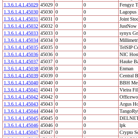
1.3.6.1.4.1.45029
45029
0
0
Fengyz T
1.3.6.1.4.1.45030
45030
0
0
Lagopus 
1.3.6.1.4.1.45031
45031
0
0
Joint St
1.3.6.1.4.1.45032
45032
0
0
JustNow
1.3.6.1.4.1.45033
45033
0
0
synyx G
1.3.6.1.4.1.45034
45034
0
0
Millimetri
1.3.6.1.4.1.45035
45035
0
0
TelSIP C
1.3.6.1.4.1.45036
45036
0
0
NIC Host
1.3.6.1.4.1.45037
45037
0
0
Hauke Ba
1.3.6.1.4.1.45038
45038
0
0
Enman
1.3.6.1.4.1.45039
45039
0
0
Central B
1.3.6.1.4.1.45040
45040
0
0
BBH Me
1.3.6.1.4.1.45041
45041
0
0
Vieira Fi
1.3.6.1.4.1.45042
45042
0
0
Officewo
1.3.6.1.4.1.45043
45043
0
0
Argus Ho
1.3.6.1.4.1.45044
45044
0
0
TangoRy
1.3.6.1.4.1.45045
45045
0
0
DELNE
1.3.6.1.4.1.45046
45046
0
0
lpk
1.3.6.1.4.1.45047
45047
0
0
Crypto S