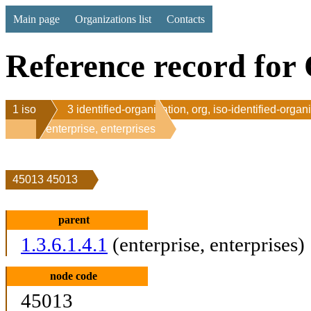
Main page
Organizations list
Contacts
Reference record for 
1 iso
3 identified-organization, org, iso-identified-organ
1 enterprise, enterprises
45013 45013
parent
1.3.6.1.4.1
(enterprise, enterprises)
node code
45013