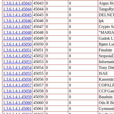
1.3.6.1.4.1.45043
45043
0
0
Argus Ho
1.3.6.1.4.1.45044
45044
0
0
TangoRy
1.3.6.1.4.1.45045
45045
0
0
DELNE
1.3.6.1.4.1.45046
45046
0
0
lpk
1.3.6.1.4.1.45047
45047
0
0
Crypto S
1.3.6.1.4.1.45048
45048
0
0
"MARIA
1.3.6.1.4.1.45049
45049
0
0
Gudok 
1.3.6.1.4.1.45050
45050
0
0
Bjørn Lu
1.3.6.1.4.1.45051
45051
0
0
Finalsite
1.3.6.1.4.1.45052
45052
0
0
SequoiaD
1.3.6.1.4.1.45053
45053
0
0
Informati
1.3.6.1.4.1.45054
45054
0
0
Tony Ditc
1.3.6.1.4.1.45055
45055
0
0
ISAE
1.3.6.1.4.1.45056
45056
0
0
Kassenär
1.3.6.1.4.1.45057
45057
0
0
COPAL
1.3.6.1.4.1.45058
45058
0
0
CCP Ga
1.3.6.1.4.1.45059
45059
0
0
Bauduin 
1.3.6.1.4.1.45060
45060
0
0
Otis R B
1.3.6.1.4.1.45061
45061
0
0
Gymnasiu