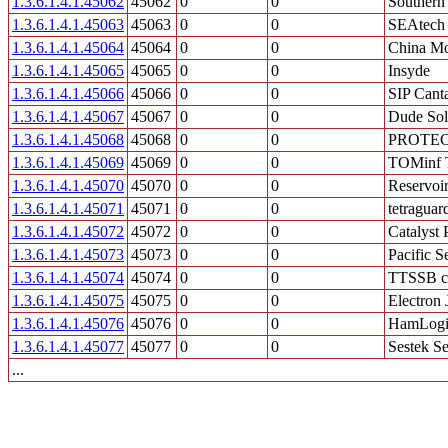
1.3.6.1.4.1.45062
45062
0
0
Southern
1.3.6.1.4.1.45063
45063
0
0
SEAtech 
1.3.6.1.4.1.45064
45064
0
0
China M
1.3.6.1.4.1.45065
45065
0
0
Insyde
1.3.6.1.4.1.45066
45066
0
0
SIP Canta
1.3.6.1.4.1.45067
45067
0
0
Dude Solu
1.3.6.1.4.1.45068
45068
0
0
PROTEC
1.3.6.1.4.1.45069
45069
0
0
TOMinf 
1.3.6.1.4.1.45070
45070
0
0
Reservoir
1.3.6.1.4.1.45071
45071
0
0
tetragua
1.3.6.1.4.1.45072
45072
0
0
Catalyst 
1.3.6.1.4.1.45073
45073
0
0
Pacific 
1.3.6.1.4.1.45074
45074
0
0
TTSSB c
1.3.6.1.4.1.45075
45075
0
0
Electron
1.3.6.1.4.1.45076
45076
0
0
HamLogi
1.3.6.1.4.1.45077
45077
0
0
Sestek Se
...