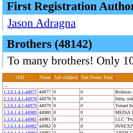
First Registration Autho
Jason Adragna
Brothers (48142)
To many brothers! Only 10
OID
Name
Sub children
Sub Nodes Total
...
1.3.6.1.4.1.44977
44977
0
0
Reduxio 
1.3.6.1.4.1.44978
44978
0
0
Istria, so
1.3.6.1.4.1.44979
44979
0
0
Tsmart In
1.3.6.1.4.1.44980
44980
0
0
MEDiA L
1.3.6.1.4.1.44981
44981
0
0
LLC "Pr
1.3.6.1.4.1.44982
44982
0
0
INNEXIV
1.3.6.1.4.1.44983
44983
0
0
ARTIS 