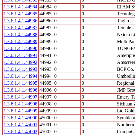
1.3.6.1.4.1.44984
44984
0
0
EPAM Sy
1.3.6.1.4.1.44985
44985
0
0
Tecnolog
1.3.6.1.4.1.44986
44986
0
0
Taglio L
1.3.6.1.4.1.44987
44987
0
0
Temple U
1.3.6.1.4.1.44988
44988
0
0
Nxtera L
1.3.6.1.4.1.44989
44989
0
0
Multi Pa
1.3.6.1.4.1.44990
44990
0
0
TONGFA
1.3.6.1.4.1.44991
44991
0
0
Ameripris
1.3.6.1.4.1.44992
44992
0
0
Amscreen
1.3.6.1.4.1.44993
44993
0
0
BCP Co.
1.3.6.1.4.1.44994
44994
0
0
Umbrelli
1.3.6.1.4.1.44995
44995
0
0
Regional 
1.3.6.1.4.1.44996
44996
0
0
JMP Grou
1.3.6.1.4.1.44997
44997
0
0
Emery T
1.3.6.1.4.1.44998
44998
0
0
Sichuan 
1.3.6.1.4.1.44999
44999
0
0
Ltd Gold
1.3.6.1.4.1.45000
45000
0
0
Symbicon
1.3.6.1.4.1.45001
45001
0
0
Northern
1.3.6.1.4.1.45002
45002
0
0
CompuGro