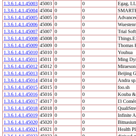
1.3.6.1.4.1.45003
45003
0
0
Egag, L
1.3.6.1.4.1.45004
45004
0
0
SMARTR
1.3.6.1.4.1.45005
45005
0
0
Advanced
1.3.6.1.4.1.45006
45006
0
0
Wuestenro
1.3.6.1.4.1.45007
45007
0
0
Trial Sof
1.3.6.1.4.1.45008
45008
0
0
Things.E
1.3.6.1.4.1.45009
45009
0
0
Thomas H
1.3.6.1.4.1.45010
45010
0
0
Youhua
1.3.6.1.4.1.45011
45011
0
0
Ming Dyn
1.3.6.1.4.1.45012
45012
0
0
Miraeson
1.3.6.1.4.1.45013
45013
0
0
Beijing 
1.3.6.1.4.1.45014
45014
0
0
Andra sp.
1.3.6.1.4.1.45015
45015
0
0
foo.sh
1.3.6.1.4.1.45016
45016
0
0
Kouba & 
1.3.6.1.4.1.45017
45017
0
0
I3 Comér
1.3.6.1.4.1.45018
45018
0
0
QualiStr
1.3.6.1.4.1.45019
45019
0
0
Infinite A
1.3.6.1.4.1.45020
45020
0
0
Bitnasium
1.3.6.1.4.1.45021
45021
0
0
Health P