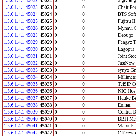
1.3.6.1.4.1.45022
45022
0
0
digivod 
1.3.6.1.4.1.45023
45023
0
0
Chair Fo
1.3.6.1.4.1.45024
45024
0
0
BTS Soft
1.3.6.1.4.1.45025
45025
0
0
Fujitsu 
1.3.6.1.4.1.45026
45026
0
0
Mynavi C
1.3.6.1.4.1.45028
45028
0
0
Debugo
1.3.6.1.4.1.45029
45029
0
0
Fengyz T
1.3.6.1.4.1.45030
45030
0
0
Lagopus 
1.3.6.1.4.1.45031
45031
0
0
Joint St
1.3.6.1.4.1.45032
45032
0
0
JustNow
1.3.6.1.4.1.45033
45033
0
0
synyx G
1.3.6.1.4.1.45034
45034
0
0
Millimetri
1.3.6.1.4.1.45035
45035
0
0
TelSIP C
1.3.6.1.4.1.45036
45036
0
0
NIC Host
1.3.6.1.4.1.45037
45037
0
0
Hauke Ba
1.3.6.1.4.1.45038
45038
0
0
Enman
1.3.6.1.4.1.45039
45039
0
0
Central B
1.3.6.1.4.1.45040
45040
0
0
BBH Me
1.3.6.1.4.1.45041
45041
0
0
Vieira Fi
1.3.6.1.4.1.45042
45042
0
0
Officewo