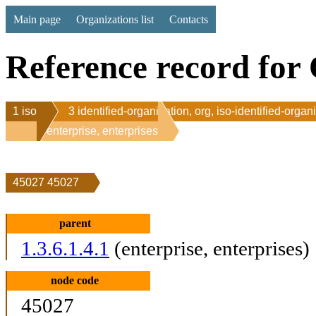
Main page
Organizations list
Contacts
Reference record for 
1 iso
3 identified-organization, org, iso-identified-organ
1 enterprise, enterprises
45027 45027
parent
1.3.6.1.4.1
(enterprise, enterprises)
node code
45027