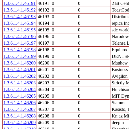
1.3.6.1.4.1.46191
46191
0
0
21st Cen
1.3.6.1.4.1.46192
46192
0
0
ToastCod
1.3.6.1.4.1.46193
46193
0
0
Distribu
1.3.6.1.4.1.46194
46194
0
0
repica Inc
1.3.6.1.4.1.46195
46195
0
0
sdc world
1.3.6.1.4.1.46196
46196
0
0
Narodowy
1.3.6.1.4.1.46197
46197
0
0
Telensa 
1.3.6.1.4.1.46198
46198
0
0
Equinox
1.3.6.1.4.1.46199
46199
0
0
DENTSPLY
1.3.6.1.4.1.46200
46200
0
0
Matthew 
1.3.6.1.4.1.46201
46201
0
0
Business
1.3.6.1.4.1.46202
46202
0
0
Avigilon
1.3.6.1.4.1.46203
46203
0
0
Strictly 
1.3.6.1.4.1.46204
46204
0
0
Hutchiso
1.3.6.1.4.1.46205
46205
0
0
MIT Dyna
1.3.6.1.4.1.46206
46206
0
0
Stamm
1.3.6.1.4.1.46207
46207
0
0
Kasisto, 
1.3.6.1.4.1.46208
46208
0
0
Knjaz Mil
1.3.6.1.4.1.46209
46209
0
0
deepin