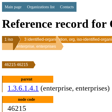
Main page
Organizations list
Contacts
Reference record for 
1 iso
3 identified-organization, org, iso-identified-organ
1 enterprise, enterprises
46215 46215
parent
1.3.6.1.4.1
(enterprise, enterprises)
node code
46215