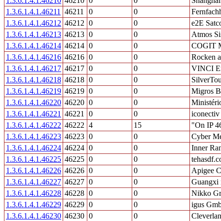
1.3.6.1.4.1.46210
46210
0
0
Shanghai
1.3.6.1.4.1.46211
46211
0
0
Fernfach
1.3.6.1.4.1.46212
46212
0
0
e2E Satc
1.3.6.1.4.1.46213
46213
0
0
Atmos Si
1.3.6.1.4.1.46214
46214
0
0
COGIT 
1.3.6.1.4.1.46216
46216
0
0
Rocken 
1.3.6.1.4.1.46217
46217
0
0
VINCI E
1.3.6.1.4.1.46218
46218
0
0
SilverT
1.3.6.1.4.1.46219
46219
0
0
Migros 
1.3.6.1.4.1.46220
46220
0
0
Ministéri
1.3.6.1.4.1.46221
46221
0
0
iconectiv
1.3.6.1.4.1.46222
46222
4
15
"On IP 4
1.3.6.1.4.1.46223
46223
0
0
Cyber Me
1.3.6.1.4.1.46224
46224
0
0
Inner Ran
1.3.6.1.4.1.46225
46225
0
0
tehasdf.
1.3.6.1.4.1.46226
46226
0
0
Apigee C
1.3.6.1.4.1.46227
46227
0
0
Guangxi r
1.3.6.1.4.1.46228
46228
0
0
Nikko Gr
1.3.6.1.4.1.46229
46229
0
0
igus Gm
1.3.6.1.4.1.46230
46230
0
0
Cleverlan