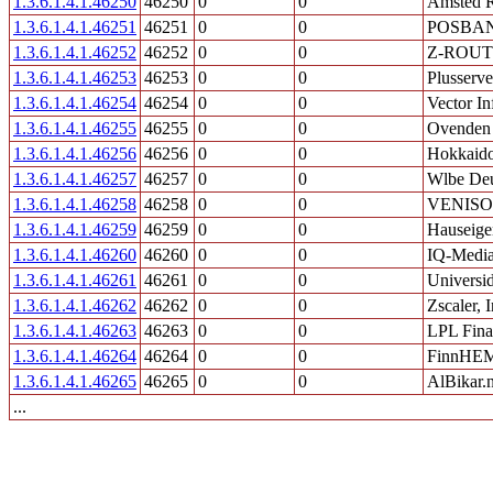
1.3.6.1.4.1.46250
46250
0
0
Amsted R
1.3.6.1.4.1.46251
46251
0
0
POSBA
1.3.6.1.4.1.46252
46252
0
0
Z-ROU
1.3.6.1.4.1.46253
46253
0
0
Plusser
1.3.6.1.4.1.46254
46254
0
0
Vector I
1.3.6.1.4.1.46255
46255
0
0
Ovenden 
1.3.6.1.4.1.46256
46256
0
0
Hokkaido
1.3.6.1.4.1.46257
46257
0
0
Wlbe Deu
1.3.6.1.4.1.46258
46258
0
0
VENISO
1.3.6.1.4.1.46259
46259
0
0
Hauseige
1.3.6.1.4.1.46260
46260
0
0
IQ-Media
1.3.6.1.4.1.46261
46261
0
0
Universid
1.3.6.1.4.1.46262
46262
0
0
Zscaler, I
1.3.6.1.4.1.46263
46263
0
0
LPL Fina
1.3.6.1.4.1.46264
46264
0
0
FinnHE
1.3.6.1.4.1.46265
46265
0
0
AlBikar.n
...