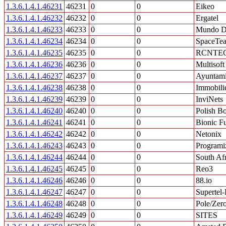
1.3.6.1.4.1.46231
46231
0
0
Eikeo
1.3.6.1.4.1.46232
46232
0
0
Ergatel
1.3.6.1.4.1.46233
46233
0
0
Mundo Di
1.3.6.1.4.1.46234
46234
0
0
SpaceTea
1.3.6.1.4.1.46235
46235
0
0
RCNTE
1.3.6.1.4.1.46236
46236
0
0
Multisoft
1.3.6.1.4.1.46237
46237
0
0
Ayuntami
1.3.6.1.4.1.46238
46238
0
0
Immobili
1.3.6.1.4.1.46239
46239
0
0
InviNets
1.3.6.1.4.1.46240
46240
0
0
Polish B
1.3.6.1.4.1.46241
46241
0
0
Bionic F
1.3.6.1.4.1.46242
46242
0
0
Netonix
1.3.6.1.4.1.46243
46243
0
0
Programi
1.3.6.1.4.1.46244
46244
0
0
South Afr
1.3.6.1.4.1.46245
46245
0
0
Reo3
1.3.6.1.4.1.46246
46246
0
0
88.io
1.3.6.1.4.1.46247
46247
0
0
Superte
1.3.6.1.4.1.46248
46248
0
0
Pole/Zer
1.3.6.1.4.1.46249
46249
0
0
SITES