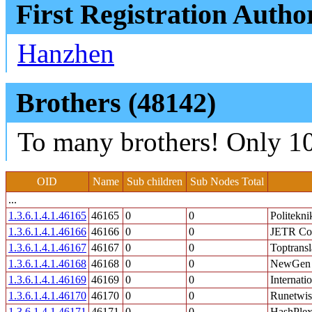
First Registration Autho
Hanzhen
Brothers (48142)
To many brothers! Only 10
OID
Name
Sub children
Sub Nodes Total
...
1.3.6.1.4.1.46165
46165
0
0
Politekn
1.3.6.1.4.1.46166
46166
0
0
JETR Con
1.3.6.1.4.1.46167
46167
0
0
Toptrans
1.3.6.1.4.1.46168
46168
0
0
NewGen I
1.3.6.1.4.1.46169
46169
0
0
Internat
1.3.6.1.4.1.46170
46170
0
0
Runetwis
1.3.6.1.4.1.46171
46171
0
0
HashPlex