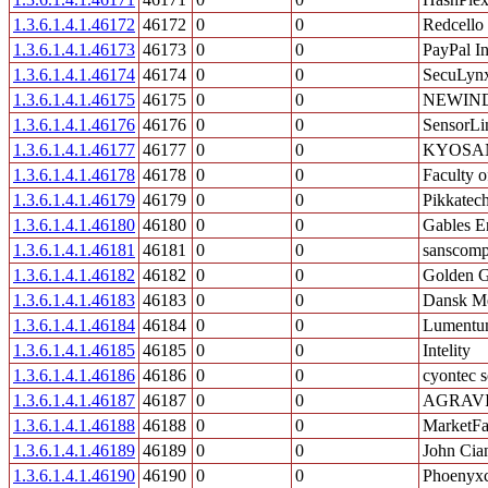
1.3.6.1.4.1.46172
46172
0
0
Redcello 
1.3.6.1.4.1.46173
46173
0
0
PayPal I
1.3.6.1.4.1.46174
46174
0
0
SecuLynx
1.3.6.1.4.1.46175
46175
0
0
NEWIND 
1.3.6.1.4.1.46176
46176
0
0
SensorLi
1.3.6.1.4.1.46177
46177
0
0
KYOSAN
1.3.6.1.4.1.46178
46178
0
0
Faculty o
1.3.6.1.4.1.46179
46179
0
0
Pikkatec
1.3.6.1.4.1.46180
46180
0
0
Gables En
1.3.6.1.4.1.46181
46181
0
0
sanscom
1.3.6.1.4.1.46182
46182
0
0
Golden G
1.3.6.1.4.1.46183
46183
0
0
Dansk Me
1.3.6.1.4.1.46184
46184
0
0
Lumentu
1.3.6.1.4.1.46185
46185
0
0
Intelity
1.3.6.1.4.1.46186
46186
0
0
cyontec 
1.3.6.1.4.1.46187
46187
0
0
AGRAVIS
1.3.6.1.4.1.46188
46188
0
0
MarketFa
1.3.6.1.4.1.46189
46189
0
0
John Cian
1.3.6.1.4.1.46190
46190
0
0
Phoenyx