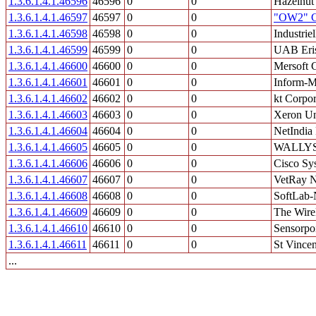
1.3.6.1.4.1.46596
46596
0
0
Hazelnut
1.3.6.1.4.1.46597
46597
0
0
"OW2" C
1.3.6.1.4.1.46598
46598
0
0
Industrie
1.3.6.1.4.1.46599
46599
0
0
UAB Eris
1.3.6.1.4.1.46600
46600
0
0
Mersoft 
1.3.6.1.4.1.46601
46601
0
0
Inform-M
1.3.6.1.4.1.46602
46602
0
0
kt Corpor
1.3.6.1.4.1.46603
46603
0
0
Xeron Un
1.3.6.1.4.1.46604
46604
0
0
NetIndia 
1.3.6.1.4.1.46605
46605
0
0
WALLY
1.3.6.1.4.1.46606
46606
0
0
Cisco Sys
1.3.6.1.4.1.46607
46607
0
0
VetRay 
1.3.6.1.4.1.46608
46608
0
0
SoftLab-
1.3.6.1.4.1.46609
46609
0
0
The Wire
1.3.6.1.4.1.46610
46610
0
0
Sensorpo
1.3.6.1.4.1.46611
46611
0
0
St Vince
...