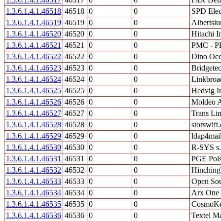
1.3.6.1.4.1.46518
46518
0
0
SPD Elect
1.3.6.1.4.1.46519
46519
0
0
Alberts
1.3.6.1.4.1.46520
46520
0
0
Hitachi I
1.3.6.1.4.1.46521
46521
0
0
PMC - 
1.3.6.1.4.1.46522
46522
0
0
Dino Occ
1.3.6.1.4.1.46523
46523
0
0
Bridgete
1.3.6.1.4.1.46524
46524
0
0
Linkbroa
1.3.6.1.4.1.46525
46525
0
0
Hedvig I
1.3.6.1.4.1.46526
46526
0
0
Moldeo 
1.3.6.1.4.1.46527
46527
0
0
Trans Li
1.3.6.1.4.1.46528
46528
0
0
storswift
1.3.6.1.4.1.46529
46529
0
0
ldap4mai
1.3.6.1.4.1.46530
46530
0
0
R-SYS s.r
1.3.6.1.4.1.46531
46531
0
0
PGE Pols
1.3.6.1.4.1.46532
46532
0
0
Hinching
1.3.6.1.4.1.46533
46533
0
0
Open Sou
1.3.6.1.4.1.46534
46534
0
0
Arx One
1.3.6.1.4.1.46535
46535
0
0
CosmoK
1.3.6.1.4.1.46536
46536
0
0
Textel Ma