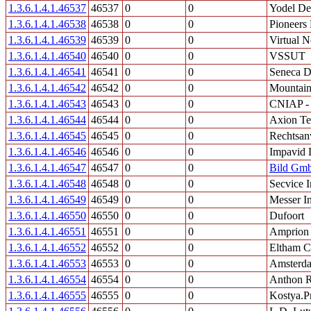
1.3.6.1.4.1.46537
46537
0
0
Yodel De
1.3.6.1.4.1.46538
46538
0
0
Pioneers
1.3.6.1.4.1.46539
46539
0
0
Virtual N
1.3.6.1.4.1.46540
46540
0
0
VSSUT
1.3.6.1.4.1.46541
46541
0
0
Seneca Da
1.3.6.1.4.1.46542
46542
0
0
Mountain
1.3.6.1.4.1.46543
46543
0
0
CNIAP - 
1.3.6.1.4.1.46544
46544
0
0
Axion Te
1.3.6.1.4.1.46545
46545
0
0
Rechtsan
1.3.6.1.4.1.46546
46546
0
0
Impavid
1.3.6.1.4.1.46547
46547
0
0
Bild Gm
1.3.6.1.4.1.46548
46548
0
0
Secvice I
1.3.6.1.4.1.46549
46549
0
0
Messer I
1.3.6.1.4.1.46550
46550
0
0
Dufoort
1.3.6.1.4.1.46551
46551
0
0
Amprio
1.3.6.1.4.1.46552
46552
0
0
Eltham C
1.3.6.1.4.1.46553
46553
0
0
Amsterda
1.3.6.1.4.1.46554
46554
0
0
Anthon 
1.3.6.1.4.1.46555
46555
0
0
Kostya.P