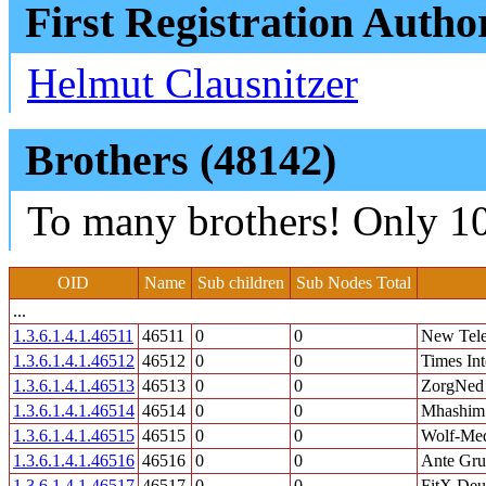
First Registration Autho
Helmut Clausnitzer
Brothers (48142)
To many brothers! Only 10
OID
Name
Sub children
Sub Nodes Total
...
1.3.6.1.4.1.46511
46511
0
0
New Tele
1.3.6.1.4.1.46512
46512
0
0
Times Int
1.3.6.1.4.1.46513
46513
0
0
ZorgNed 
1.3.6.1.4.1.46514
46514
0
0
Mhashim
1.3.6.1.4.1.46515
46515
0
0
Wolf-Me
1.3.6.1.4.1.46516
46516
0
0
Ante Grup
1.3.6.1.4.1.46517
46517
0
0
FitX De