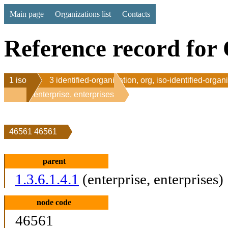
Main page
Organizations list
Contacts
Reference record for 
1 iso
3 identified-organization, org, iso-identified-organ
1 enterprise, enterprises
46561 46561
parent
1.3.6.1.4.1
(enterprise, enterprises)
node code
46561