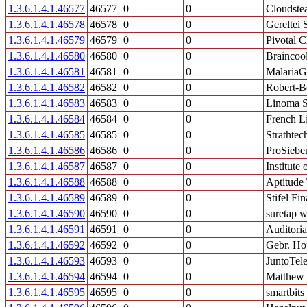
1.3.6.1.4.1.46577
46577
0
0
Cloudstea
1.3.6.1.4.1.46578
46578
0
0
Gereltei 
1.3.6.1.4.1.46579
46579
0
0
Pivotal 
1.3.6.1.4.1.46580
46580
0
0
Braincoo
1.3.6.1.4.1.46581
46581
0
0
Malaria
1.3.6.1.4.1.46582
46582
0
0
Robert-
1.3.6.1.4.1.46583
46583
0
0
Linoma S
1.3.6.1.4.1.46584
46584
0
0
French L
1.3.6.1.4.1.46585
46585
0
0
Strathtec
1.3.6.1.4.1.46586
46586
0
0
ProSiebe
1.3.6.1.4.1.46587
46587
0
0
Institute
1.3.6.1.4.1.46588
46588
0
0
Aptitude
1.3.6.1.4.1.46589
46589
0
0
Stifel Fi
1.3.6.1.4.1.46590
46590
0
0
suretap w
1.3.6.1.4.1.46591
46591
0
0
Auditoria
1.3.6.1.4.1.46592
46592
0
0
Gebr. H
1.3.6.1.4.1.46593
46593
0
0
JuntoTel
1.3.6.1.4.1.46594
46594
0
0
Matthew
1.3.6.1.4.1.46595
46595
0
0
smartbits