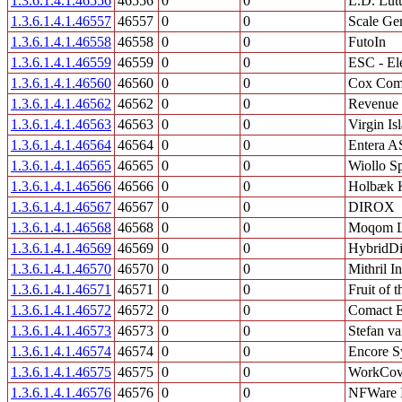
1.3.6.1.4.1.46556
46556
0
0
L.D. Lu
1.3.6.1.4.1.46557
46557
0
0
Scale Gen
1.3.6.1.4.1.46558
46558
0
0
FutoIn
1.3.6.1.4.1.46559
46559
0
0
ESC - El
1.3.6.1.4.1.46560
46560
0
0
Cox Comm
1.3.6.1.4.1.46562
46562
0
0
Revenue 
1.3.6.1.4.1.46563
46563
0
0
Virgin I
1.3.6.1.4.1.46564
46564
0
0
Entera A
1.3.6.1.4.1.46565
46565
0
0
Wiollo Sp
1.3.6.1.4.1.46566
46566
0
0
Holbæk
1.3.6.1.4.1.46567
46567
0
0
DIROX
1.3.6.1.4.1.46568
46568
0
0
Moqom L
1.3.6.1.4.1.46569
46569
0
0
HybridDi
1.3.6.1.4.1.46570
46570
0
0
Mithril I
1.3.6.1.4.1.46571
46571
0
0
Fruit of 
1.3.6.1.4.1.46572
46572
0
0
Comact E
1.3.6.1.4.1.46573
46573
0
0
Stefan v
1.3.6.1.4.1.46574
46574
0
0
Encore S
1.3.6.1.4.1.46575
46575
0
0
WorkCov
1.3.6.1.4.1.46576
46576
0
0
NFWare I