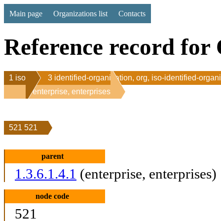
Main page
Organizations list
Contacts
Reference record for 
1 iso
3 identified-organization, org, iso-identified-organ
1 enterprise, enterprises
521 521
parent
1.3.6.1.4.1
(enterprise, enterprises)
node code
521