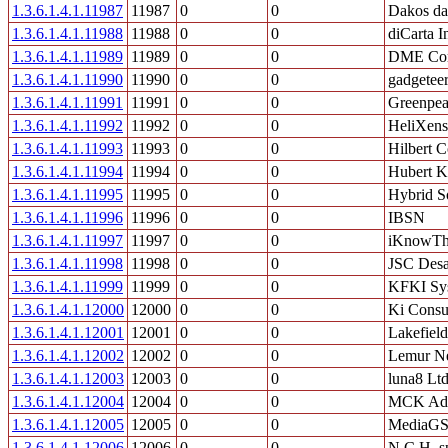
1.3.6.1.4.1.11987
11987
0
0
Dakos da
1.3.6.1.4.1.11988
11988
0
0
diCarta I
1.3.6.1.4.1.11989
11989
0
0
DME Cor
1.3.6.1.4.1.11990
11990
0
0
gadgeteer
1.3.6.1.4.1.11991
11991
0
0
Greenpea
1.3.6.1.4.1.11992
11992
0
0
HeliXens
1.3.6.1.4.1.11993
11993
0
0
Hilbert C
1.3.6.1.4.1.11994
11994
0
0
Hubert K
1.3.6.1.4.1.11995
11995
0
0
Hybrid So
1.3.6.1.4.1.11996
11996
0
0
IBSN
1.3.6.1.4.1.11997
11997
0
0
iKnowTh
1.3.6.1.4.1.11998
11998
0
0
JSC Desar
1.3.6.1.4.1.11999
11999
0
0
KFKI Sy
1.3.6.1.4.1.12000
12000
0
0
Ki Consu
1.3.6.1.4.1.12001
12001
0
0
Lakefield
1.3.6.1.4.1.12002
12002
0
0
Lemur Ne
1.3.6.1.4.1.12003
12003
0
0
luna8 Ltd
1.3.6.1.4.1.12004
12004
0
0
MCK Adv
1.3.6.1.4.1.12005
12005
0
0
MediaGS,
1.3.6.1.4.1.12006
12006
0
0
N.C.H. s