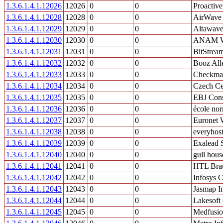
1.3.6.1.4.1.12026
12026
0
0
Proactiv
1.3.6.1.4.1.12028
12028
0
0
AirWave W
1.3.6.1.4.1.12029
12029
0
0
Altawave
1.3.6.1.4.1.12030
12030
0
0
ANAM Wir
1.3.6.1.4.1.12031
12031
0
0
BitStream
1.3.6.1.4.1.12032
12032
0
0
Booz All
1.3.6.1.4.1.12033
12033
0
0
Checkma
1.3.6.1.4.1.12034
12034
0
0
Czech Cer
1.3.6.1.4.1.12035
12035
0
0
EBJ Cons
1.3.6.1.4.1.12036
12036
0
0
école nor
1.3.6.1.4.1.12037
12037
0
0
Euronet 
1.3.6.1.4.1.12038
12038
0
0
everyhos
1.3.6.1.4.1.12039
12039
0
0
Exalead 
1.3.6.1.4.1.12040
12040
0
0
gull hous
1.3.6.1.4.1.12041
12041
0
0
HTL Bra
1.3.6.1.4.1.12042
12042
0
0
Infosys C
1.3.6.1.4.1.12043
12043
0
0
Jasmap I
1.3.6.1.4.1.12044
12044
0
0
Lakesoft
1.3.6.1.4.1.12045
12045
0
0
Medfusio