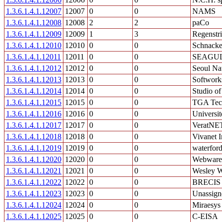
1.3.6.1.4.1.12007
12007
0
0
NAMS
1.3.6.1.4.1.12008
12008
2
2
paCo
1.3.6.1.4.1.12009
12009
1
3
Regenstri
1.3.6.1.4.1.12010
12010
0
0
Schnacke
1.3.6.1.4.1.12011
12011
0
0
SEAGU
1.3.6.1.4.1.12012
12012
0
0
Seoul Nat
1.3.6.1.4.1.12013
12013
0
0
Softwork
1.3.6.1.4.1.12014
12014
0
0
Studio of
1.3.6.1.4.1.12015
12015
0
0
TGA Tech
1.3.6.1.4.1.12016
12016
0
0
Universit
1.3.6.1.4.1.12017
12017
0
0
VeratNE
1.3.6.1.4.1.12018
12018
0
0
Vivanet I
1.3.6.1.4.1.12019
12019
0
0
waterford
1.3.6.1.4.1.12020
12020
0
0
Webware 
1.3.6.1.4.1.12021
12021
0
0
Wesley W
1.3.6.1.4.1.12022
12022
0
0
BRECIS 
1.3.6.1.4.1.12023
12023
0
0
Unassign
1.3.6.1.4.1.12024
12024
0
0
Miraesys
1.3.6.1.4.1.12025
12025
0
0
C-EISA