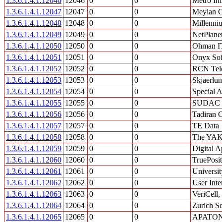
1.3.6.1.4.1.12046
12046
0
0
Metro In
1.3.6.1.4.1.12047
12047
0
0
Meylan C
1.3.6.1.4.1.12048
12048
0
0
Millenni
1.3.6.1.4.1.12049
12049
0
0
NetPlane
1.3.6.1.4.1.12050
12050
0
0
Ohman IT
1.3.6.1.4.1.12051
12051
0
0
Onyx Sof
1.3.6.1.4.1.12052
12052
0
0
RCN Tel
1.3.6.1.4.1.12053
12053
0
0
Skjaerlu
1.3.6.1.4.1.12054
12054
0
0
Special A
1.3.6.1.4.1.12055
12055
0
0
SUDAC
1.3.6.1.4.1.12056
12056
0
0
Tadiran 
1.3.6.1.4.1.12057
12057
0
0
TE Data
1.3.6.1.4.1.12058
12058
0
0
The YAK 
1.3.6.1.4.1.12059
12059
0
0
Digital A
1.3.6.1.4.1.12060
12060
0
0
TruePosit
1.3.6.1.4.1.12061
12061
0
0
Universit
1.3.6.1.4.1.12062
12062
0
0
User Inte
1.3.6.1.4.1.12063
12063
0
0
VeriCell, 
1.3.6.1.4.1.12064
12064
0
0
Zurich Sc
1.3.6.1.4.1.12065
12065
0
0
APATO