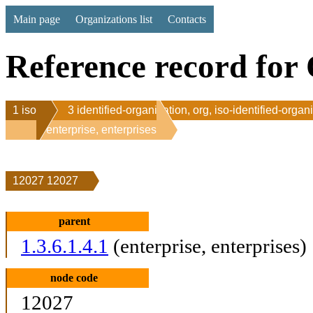
Main page
Organizations list
Contacts
Reference record for 
1 iso
3 identified-organization, org, iso-identified-organ
1 enterprise, enterprises
12027 12027
parent
1.3.6.1.4.1
(enterprise, enterprises)
node code
12027