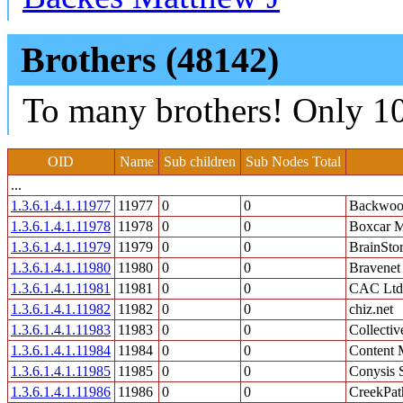
Brothers (48142)
To many brothers! Only 10
OID
Name
Sub children
Sub Nodes Total
...
1.3.6.1.4.1.11977
11977
0
0
Backwoo
1.3.6.1.4.1.11978
11978
0
0
Boxcar M
1.3.6.1.4.1.11979
11979
0
0
BrainSto
1.3.6.1.4.1.11980
11980
0
0
Bravenet
1.3.6.1.4.1.11981
11981
0
0
CAC Ltd
1.3.6.1.4.1.11982
11982
0
0
chiz.net
1.3.6.1.4.1.11983
11983
0
0
Collectiv
1.3.6.1.4.1.11984
11984
0
0
Content
1.3.6.1.4.1.11985
11985
0
0
Conysis 
1.3.6.1.4.1.11986
11986
0
0
CreekPat