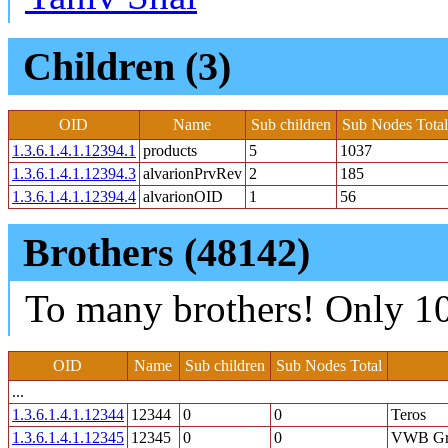
Children (3)
OID
Name
Sub children
Sub Nodes Total
1.3.6.1.4.1.12394.1
products
5
1037
1.3.6.1.4.1.12394.3
alvarionPrvRev
2
185
1.3.6.1.4.1.12394.4
alvarionOID
1
56
Brothers (48142)
To many brothers! Only 10
OID
Name
Sub children
Sub Nodes Total
...
1.3.6.1.4.1.12344
12344
0
0
Teros
1.3.6.1.4.1.12345
12345
0
0
VWB Gr