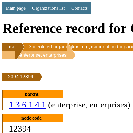
Main page
Organizations list
Contacts
Reference record for 
1 iso
3 identified-organization, org, iso-identified-organ
1 enterprise, enterprises
12394 12394
parent
1.3.6.1.4.1
(enterprise, enterprises)
node code
12394