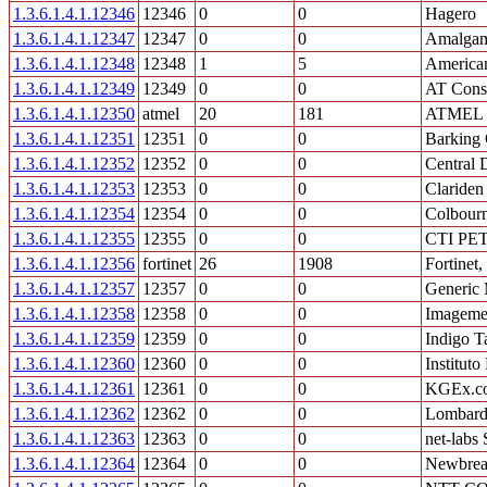
1.3.6.1.4.1.12346
12346
0
0
Hagero
1.3.6.1.4.1.12347
12347
0
0
Amalgam
1.3.6.1.4.1.12348
12348
1
5
America
1.3.6.1.4.1.12349
12349
0
0
AT Cons
1.3.6.1.4.1.12350
atmel
20
181
ATMEL H
1.3.6.1.4.1.12351
12351
0
0
Barking
1.3.6.1.4.1.12352
12352
0
0
Central 
1.3.6.1.4.1.12353
12353
0
0
Clariden
1.3.6.1.4.1.12354
12354
0
0
Colbourn
1.3.6.1.4.1.12355
12355
0
0
CTI PET
1.3.6.1.4.1.12356
fortinet
26
1908
Fortinet,
1.3.6.1.4.1.12357
12357
0
0
Generic 
1.3.6.1.4.1.12358
12358
0
0
Imageme
1.3.6.1.4.1.12359
12359
0
0
Indigo T
1.3.6.1.4.1.12360
12360
0
0
Institut
1.3.6.1.4.1.12361
12361
0
0
KGEx.co
1.3.6.1.4.1.12362
12362
0
0
Lombard
1.3.6.1.4.1.12363
12363
0
0
net-lab
1.3.6.1.4.1.12364
12364
0
0
Newbre