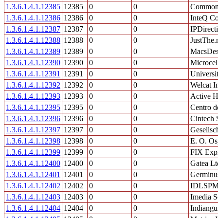
1.3.6.1.4.1.12385
12385
0
0
Common 
1.3.6.1.4.1.12386
12386
0
0
InteQ Co
1.3.6.1.4.1.12387
12387
0
0
IPDirect
1.3.6.1.4.1.12388
12388
0
0
JustThe
1.3.6.1.4.1.12389
12389
0
0
MacsDes
1.3.6.1.4.1.12390
12390
0
0
Microcel
1.3.6.1.4.1.12391
12391
0
0
Universit
1.3.6.1.4.1.12392
12392
0
0
Welcat I
1.3.6.1.4.1.12393
12393
0
0
Active H
1.3.6.1.4.1.12395
12395
0
0
Centro d
1.3.6.1.4.1.12396
12396
0
0
Cintech 
1.3.6.1.4.1.12397
12397
0
0
Gesellsc
1.3.6.1.4.1.12398
12398
0
0
E. O. Os
1.3.6.1.4.1.12399
12399
0
0
FIX Expr
1.3.6.1.4.1.12400
12400
0
0
Gatea Lt
1.3.6.1.4.1.12401
12401
0
0
Germinus
1.3.6.1.4.1.12402
12402
0
0
IDLSP
1.3.6.1.4.1.12403
12403
0
0
Imedia S
1.3.6.1.4.1.12404
12404
0
0
Indiangu