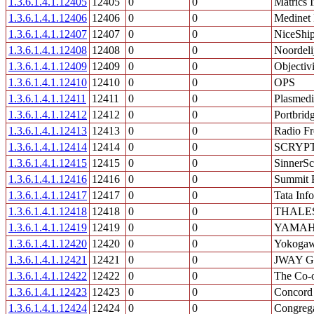
1.3.6.1.4.1.12405
12405
0
0
Matrics I
1.3.6.1.4.1.12406
12406
0
0
Medinet
1.3.6.1.4.1.12407
12407
0
0
NiceShip
1.3.6.1.4.1.12408
12408
0
0
Noordel
1.3.6.1.4.1.12409
12409
0
0
Objectivi
1.3.6.1.4.1.12410
12410
0
0
OPS
1.3.6.1.4.1.12411
12411
0
0
Plasmedi
1.3.6.1.4.1.12412
12412
0
0
Portbridg
1.3.6.1.4.1.12413
12413
0
0
Radio F
1.3.6.1.4.1.12414
12414
0
0
SCRYPT
1.3.6.1.4.1.12415
12415
0
0
SinnerS
1.3.6.1.4.1.12416
12416
0
0
Summit P
1.3.6.1.4.1.12417
12417
0
0
Tata Inf
1.3.6.1.4.1.12418
12418
0
0
THALE
1.3.6.1.4.1.12419
12419
0
0
YAMAH
1.3.6.1.4.1.12420
12420
0
0
Yokogawa
1.3.6.1.4.1.12421
12421
0
0
JWAY G
1.3.6.1.4.1.12422
12422
0
0
The Co-o
1.3.6.1.4.1.12423
12423
0
0
Concord
1.3.6.1.4.1.12424
12424
0
0
Congrega