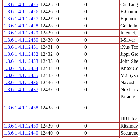
1.3.6.1.4.1.12425
12425
0
0
ConLing
1.3.6.1.4.1.12426
12426
0
0
E-Contro
1.3.6.1.4.1.12427
12427
0
0
Equinox 
1.3.6.1.4.1.12428
12428
0
0
Genie In
1.3.6.1.4.1.12429
12429
0
0
Interact
1.3.6.1.4.1.12430
12430
0
0
I-Silver
1.3.6.1.4.1.12431
12431
0
0
iXus Tec
1.3.6.1.4.1.12432
12432
0
0
Jippi Gr
1.3.6.1.4.1.12433
12433
0
0
John She
1.3.6.1.4.1.12434
12434
0
0
Knox Co
1.3.6.1.4.1.12435
12435
0
0
M2 Syst
1.3.6.1.4.1.12436
12436
0
0
Navosha,
1.3.6.1.4.1.12437
12437
0
0
Next Lev
Paradigm
1.3.6.1.4.1.12438
12438
0
0
URL for 
1.3.6.1.4.1.12439
12439
0
0
Ritzlmay
1.3.6.1.4.1.12440
12440
0
0
Securene