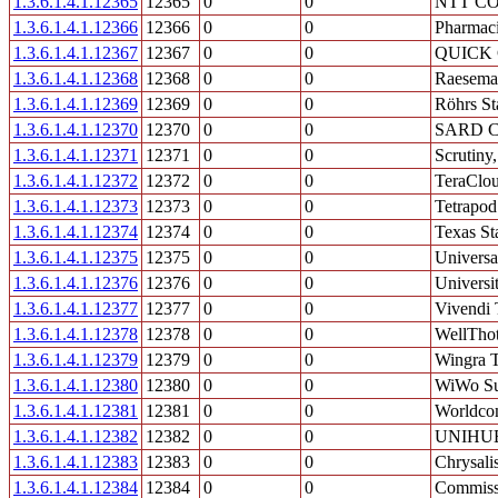
1.3.6.1.4.1.12365
12365
0
0
NTT C
1.3.6.1.4.1.12366
12366
0
0
Pharmaci
1.3.6.1.4.1.12367
12367
0
0
QUICK 
1.3.6.1.4.1.12368
12368
0
0
Raeseman
1.3.6.1.4.1.12369
12369
0
0
Röhrs S
1.3.6.1.4.1.12370
12370
0
0
SARD Co
1.3.6.1.4.1.12371
12371
0
0
Scrutiny,
1.3.6.1.4.1.12372
12372
0
0
TeraClou
1.3.6.1.4.1.12373
12373
0
0
Tetrapod
1.3.6.1.4.1.12374
12374
0
0
Texas St
1.3.6.1.4.1.12375
12375
0
0
Universa
1.3.6.1.4.1.12376
12376
0
0
Universi
1.3.6.1.4.1.12377
12377
0
0
Vivendi
1.3.6.1.4.1.12378
12378
0
0
WellThot
1.3.6.1.4.1.12379
12379
0
0
Wingra T
1.3.6.1.4.1.12380
12380
0
0
WiWo Su
1.3.6.1.4.1.12381
12381
0
0
Worldcom
1.3.6.1.4.1.12382
12382
0
0
UNIHU
1.3.6.1.4.1.12383
12383
0
0
Chrysali
1.3.6.1.4.1.12384
12384
0
0
Commissa