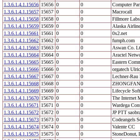
1.3.6.1.4.1.15656
15656
0
0
Computer Par
1.3.6.1.4.1.15657
15657
0
0
Macrocall
1.3.6.1.4.1.15658
15658
0
0
Fillmore Labs
1.3.6.1.4.1.15659
15659
0
0
Alaska Airlin
1.3.6.1.4.1.15661
15661
0
0
0x2.net
1.3.6.1.4.1.15662
15662
0
0
fumph.com
1.3.6.1.4.1.15663
15663
0
0
Aswan Co. Lt
1.3.6.1.4.1.15664
15664
0
0
Aractel Netw
1.3.6.1.4.1.15665
15665
0
0
Eastern Com
1.3.6.1.4.1.15666
15666
0
0
orgatech Ulr
1.3.6.1.4.1.15667
15667
0
0
Lechner-Rau 
1.3.6.1.4.1.15668
15668
0
0
ZHONGFANG I
1.3.6.1.4.1.15669
15669
0
0
Lifecycle Sof
1.3.6.1.4.1.15670
15670
0
0
The Internet 
1.3.6.1.4.1.15671
15671
0
0
Wardega Cons
1.3.6.1.4.1.15672
15672
0
0
JP PTT saobra
1.3.6.1.4.1.15673
15673
0
0
Codeangels S
1.3.6.1.4.1.15674
15674
0
0
Valente CC
1.3.6.1.4.1.15675
15675
0
0
StoneDonut,