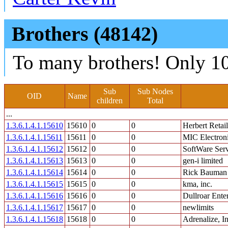
Brothers (48142)
To many brothers! Only 10
Sub
Sub Nodes
OID
Name
children
Total
...
1.3.6.1.4.1.15610
15610
0
0
Herbert Retail
1.3.6.1.4.1.15611
15611
0
0
MIC Electroni
1.3.6.1.4.1.15612
15612
0
0
SoftWare Serv
1.3.6.1.4.1.15613
15613
0
0
gen-i limited
1.3.6.1.4.1.15614
15614
0
0
Rick Bauman 
1.3.6.1.4.1.15615
15615
0
0
kma, inc.
1.3.6.1.4.1.15616
15616
0
0
Dullroar Enter
1.3.6.1.4.1.15617
15617
0
0
newlimits
1.3.6.1.4.1.15618
15618
0
0
Adrenalize, In