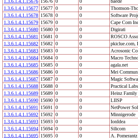
1.3.6.1.4.1.15676
15676
0
0
baede
1.3.6.1.4.1.15677
15677
0
0
Thomson-Th
1.3.6.1.4.1.15678
15678
0
0
Software Proj
1.3.6.1.4.1.15679
15679
0
0
Cape Com In
1.3.6.1.4.1.15680
15680
0
0
Digirati
1.3.6.1.4.1.15681
15681
0
0
ROSCO Associ
1.3.6.1.4.1.15682
15682
0
0
pkiclue.com, 
1.3.6.1.4.1.15683
15683
0
0
Acrosonic Co
1.3.6.1.4.1.15684
15684
0
0
Macro Techn
1.3.6.1.4.1.15685
15685
0
0
agala.net
1.3.6.1.4.1.15686
15686
0
0
Mei Communi
1.3.6.1.4.1.15687
15687
0
0
Magic Softwar
1.3.6.1.4.1.15688
15688
0
0
Practical Labs
1.3.6.1.4.1.15689
15689
0
0
Heinz Famil
1.3.6.1.4.1.15690
15690
0
0
LIISP
1.3.6.1.4.1.15691
15691
0
0
NetPower Sol
1.3.6.1.4.1.15692
15692
0
0
Minnigerode
1.3.6.1.4.1.15693
15693
0
0
IonIdea
1.3.6.1.4.1.15694
15694
0
0
Silicom
1.3.6.1.4.1.15695
15695
0
0
A. Pomerant