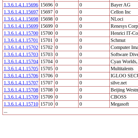
1.3.6.1.4.1.15696
15696
0
0
Bayer AG
1.3.6.1.4.1.15697
15697
0
0
Cellon Inc
1.3.6.1.4.1.15698
15698
0
0
NLoci
1.3.6.1.4.1.15699
15699
0
0
Renesys Corp
1.3.6.1.4.1.15700
15700
0
0
Henrici IT-Co
1.3.6.1.4.1.15701
15701
0
0
Schmut
1.3.6.1.4.1.15702
15702
0
0
Computer Ima
1.3.6.1.4.1.15703
15703
0
0
Software Dive
1.3.6.1.4.1.15704
15704
0
0
Cyan Worlds, 
1.3.6.1.4.1.15705
15705
0
0
Multitalents
1.3.6.1.4.1.15706
15706
0
0
IGLOO SECU
1.3.6.1.4.1.15707
15707
0
0
silve.net
1.3.6.1.4.1.15708
15708
0
0
Beijing West
1.3.6.1.4.1.15709
15709
0
0
CBOSS
1.3.6.1.4.1.15710
15710
0
0
Megasoft
...