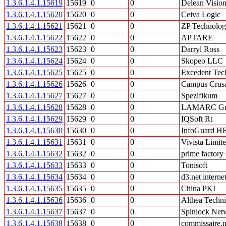
1.3.6.1.4.1.15619
15619
0
0
Delean Visio
1.3.6.1.4.1.15620
15620
0
0
Ceiva Logic
1.3.6.1.4.1.15621
15621
0
0
ZP Technolog
1.3.6.1.4.1.15622
15622
0
0
APTARE
1.3.6.1.4.1.15623
15623
0
0
Darryl Ross
1.3.6.1.4.1.15624
15624
0
0
Skopeo LLC
1.3.6.1.4.1.15625
15625
0
0
Excedent Tec
1.3.6.1.4.1.15626
15626
0
0
Campus Crusa
1.3.6.1.4.1.15627
15627
0
0
Spezifikum
1.3.6.1.4.1.15628
15628
0
0
LAMARC G
1.3.6.1.4.1.15629
15629
0
0
IQSoft Rt
1.3.6.1.4.1.15630
15630
0
0
InfoGuard H
1.3.6.1.4.1.15631
15631
0
0
Vivista Limit
1.3.6.1.4.1.15632
15632
0
0
prime facto
1.3.6.1.4.1.15633
15633
0
0
Tonisoft
1.3.6.1.4.1.15634
15634
0
0
d3.net intern
1.3.6.1.4.1.15635
15635
0
0
China PKI
1.3.6.1.4.1.15636
15636
0
0
Althea Techni
1.3.6.1.4.1.15637
15637
0
0
Spinlock Ne
1.3.6.1.4.1.15638
15638
0
0
commissaire.n