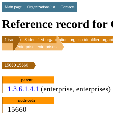
Main page
Organizations list
Contacts
Reference record for 
1 iso
3 identified-organization, org, iso-identified-organ
1 enterprise, enterprises
15660 15660
parent
1.3.6.1.4.1
(enterprise, enterprises)
node code
15660