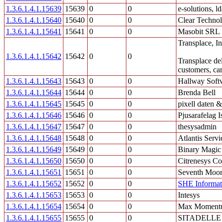
1.3.6.1.4.1.15639
15639
0
0
e-solutions, l
1.3.6.1.4.1.15640
15640
0
0
Clear Technol
1.3.6.1.4.1.15641
15641
0
0
Masobit SRL
Transplace, In
1.3.6.1.4.1.15642
15642
0
0
Transplace del
customers, c
1.3.6.1.4.1.15643
15643
0
0
Hallway Soft
1.3.6.1.4.1.15644
15644
0
0
Brenda Bell
1.3.6.1.4.1.15645
15645
0
0
pixell daten
1.3.6.1.4.1.15646
15646
0
0
Pjusarafelag I
1.3.6.1.4.1.15647
15647
0
0
thesysadmin
1.3.6.1.4.1.15648
15648
0
0
Atlantis Servi
1.3.6.1.4.1.15649
15649
0
0
Binary Magic
1.3.6.1.4.1.15650
15650
0
0
Citrenesys Co
1.3.6.1.4.1.15651
15651
0
0
Seventh Moon
1.3.6.1.4.1.15652
15652
0
0
SHE Informat
1.3.6.1.4.1.15653
15653
0
0
Intesys
1.3.6.1.4.1.15654
15654
0
0
Max Moment
1.3.6.1.4.1.15655
15655
0
0
SITADELLE