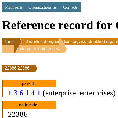
Main page
Organizations list
Contacts
Reference record for 
1 iso
3 identified-organization, org, iso-identified-organ
1 enterprise, enterprises
22386 22386
parent
1.3.6.1.4.1
(enterprise, enterprises)
node code
22386