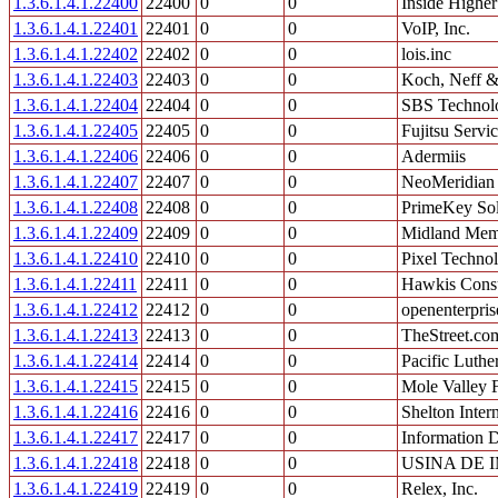
1.3.6.1.4.1.22400
22400
0
0
Inside Highe
1.3.6.1.4.1.22401
22401
0
0
VoIP, Inc.
1.3.6.1.4.1.22402
22402
0
0
lois.inc
1.3.6.1.4.1.22403
22403
0
0
Koch, Neff 
1.3.6.1.4.1.22404
22404
0
0
SBS Technol
1.3.6.1.4.1.22405
22405
0
0
Fujitsu Servi
1.3.6.1.4.1.22406
22406
0
0
Adermiis
1.3.6.1.4.1.22407
22407
0
0
NeoMeridian
1.3.6.1.4.1.22408
22408
0
0
PrimeKey So
1.3.6.1.4.1.22409
22409
0
0
Midland Memo
1.3.6.1.4.1.22410
22410
0
0
Pixel Techno
1.3.6.1.4.1.22411
22411
0
0
Hawkis Consu
1.3.6.1.4.1.22412
22412
0
0
openenterpris
1.3.6.1.4.1.22413
22413
0
0
TheStreet.co
1.3.6.1.4.1.22414
22414
0
0
Pacific Luthe
1.3.6.1.4.1.22415
22415
0
0
Mole Valley 
1.3.6.1.4.1.22416
22416
0
0
Shelton Inter
1.3.6.1.4.1.22417
22417
0
0
Information 
1.3.6.1.4.1.22418
22418
0
0
USINA DE 
1.3.6.1.4.1.22419
22419
0
0
Relex, Inc.