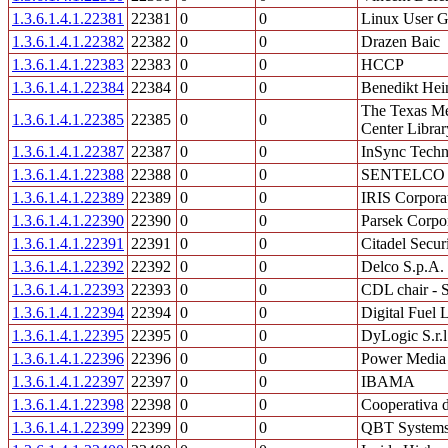
1.3.6.1.4.1.22381
22381
0
0
Linux User 
1.3.6.1.4.1.22382
22382
0
0
Drazen Baic
1.3.6.1.4.1.22383
22383
0
0
HCCP
1.3.6.1.4.1.22384
22384
0
0
Benedikt Hei
The Texas Me
1.3.6.1.4.1.22385
22385
0
0
Center Librar
1.3.6.1.4.1.22387
22387
0
0
InSync Techn
1.3.6.1.4.1.22388
22388
0
0
SENTELCO
1.3.6.1.4.1.22389
22389
0
0
IRIS Corpora
1.3.6.1.4.1.22390
22390
0
0
Parsek Corpor
1.3.6.1.4.1.22391
22391
0
0
Citadel Secur
1.3.6.1.4.1.22392
22392
0
0
Delco S.p.A.
1.3.6.1.4.1.22393
22393
0
0
CDL chair - S
1.3.6.1.4.1.22394
22394
0
0
Digital Fuel L
1.3.6.1.4.1.22395
22395
0
0
DyLogic S.r.l
1.3.6.1.4.1.22396
22396
0
0
Power Media s
1.3.6.1.4.1.22397
22397
0
0
IBAMA
1.3.6.1.4.1.22398
22398
0
0
Cooperativa 
1.3.6.1.4.1.22399
22399
0
0
QBT Systems,