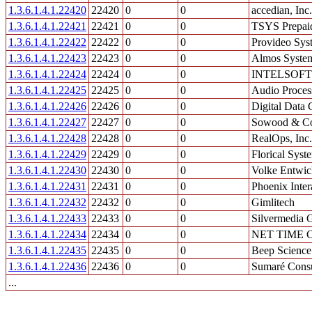
1.3.6.1.4.1.22420
22420
0
0
accedian, Inc.
1.3.6.1.4.1.22421
22421
0
0
TSYS Prepaid
1.3.6.1.4.1.22422
22422
0
0
Provideo Sys
1.3.6.1.4.1.22423
22423
0
0
Almos System
1.3.6.1.4.1.22424
22424
0
0
INTELSOFT
1.3.6.1.4.1.22425
22425
0
0
Audio Proces
1.3.6.1.4.1.22426
22426
0
0
Digital Data 
1.3.6.1.4.1.22427
22427
0
0
Sowood & Co
1.3.6.1.4.1.22428
22428
0
0
RealOps, Inc.
1.3.6.1.4.1.22429
22429
0
0
Florical Syste
1.3.6.1.4.1.22430
22430
0
0
Volke Entwi
1.3.6.1.4.1.22431
22431
0
0
Phoenix Inter
1.3.6.1.4.1.22432
22432
0
0
Gimlitech
1.3.6.1.4.1.22433
22433
0
0
Silvermedia 
1.3.6.1.4.1.22434
22434
0
0
NET TIME C
1.3.6.1.4.1.22435
22435
0
0
Beep Scienc
1.3.6.1.4.1.22436
22436
0
0
Sumaré Consu
...