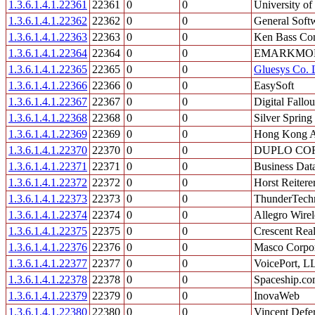
1.3.6.1.4.1.22361
22361
0
0
University o
1.3.6.1.4.1.22362
22362
0
0
General Softw
1.3.6.1.4.1.22363
22363
0
0
Ken Bass Con
1.3.6.1.4.1.22364
22364
0
0
EMARKMON
1.3.6.1.4.1.22365
22365
0
0
Gluesys Co. 
1.3.6.1.4.1.22366
22366
0
0
EasySoft
1.3.6.1.4.1.22367
22367
0
0
Digital Fallou
1.3.6.1.4.1.22368
22368
0
0
Silver Sprin
1.3.6.1.4.1.22369
22369
0
0
Hong Kong Ap
1.3.6.1.4.1.22370
22370
0
0
DUPLO CO
1.3.6.1.4.1.22371
22371
0
0
Business Data
1.3.6.1.4.1.22372
22372
0
0
Horst Reitere
1.3.6.1.4.1.22373
22373
0
0
ThunderTechn
1.3.6.1.4.1.22374
22374
0
0
Allegro Wirel
1.3.6.1.4.1.22375
22375
0
0
Crescent Real
1.3.6.1.4.1.22376
22376
0
0
Masco Corpor
1.3.6.1.4.1.22377
22377
0
0
VoicePort, L
1.3.6.1.4.1.22378
22378
0
0
Spaceship.com
1.3.6.1.4.1.22379
22379
0
0
InovaWeb
1.3.6.1.4.1.22380
22380
0
0
Vincent Defer