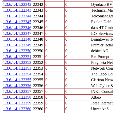
1.3.6.1.4.1.22342
22342
0
0
Dyndaco B
1.3.6.1.4.1.22343
22343
0
0
Technical M
1.3.6.1.4.1.22344
22344
0
0
Telcomanager
1.3.6.1.4.1.22345
22345
0
0
Exalon Delft
1.3.6.1.4.1.22346
22346
0
0
dass /IT Gm
1.3.6.1.4.1.22347
22347
0
0
IDS Services
1.3.6.1.4.1.22348
22348
0
0
Braintower 
1.3.6.1.4.1.22349
22349
0
0
Premier Reta
1.3.6.1.4.1.22350
22350
0
0
debitel AG
1.3.6.1.4.1.22351
22351
0
0
RedPrompt
1.3.6.1.4.1.22352
22352
0
0
Pragmeta Ne
1.3.6.1.4.1.22353
22353
0
0
Network Con
1.3.6.1.4.1.22354
22354
0
0
The Lapp Co
1.3.6.1.4.1.22355
22355
0
0
Clariton Netw
1.3.6.1.4.1.22356
22356
0
0
Web-Cyber 
1.3.6.1.4.1.22357
22357
0
0
INET-Consult
1.3.6.1.4.1.22358
22358
0
0
Albeo
1.3.6.1.4.1.22359
22359
0
0
Jofee Internet
1.3.6.1.4.1.22360
22360
0
0
Unzet ApS