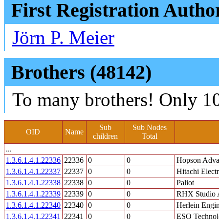
First Registration Autho
Jörn P. Meier
Brothers (48142)
To many brothers! Only 10
Sub
Sub Nodes
OID
Name
children
Total
...
1.3.6.1.4.1.22336
22336
0
0
Hopson Adva
1.3.6.1.4.1.22337
22337
0
0
Hitachi Elect
1.3.6.1.4.1.22338
22338
0
0
Paliot
1.3.6.1.4.1.22339
22339
0
0
RHX Studio A
1.3.6.1.4.1.22340
22340
0
0
Herlein Engin
1.3.6.1.4.1.22341
22341
0
0
ESO Technol