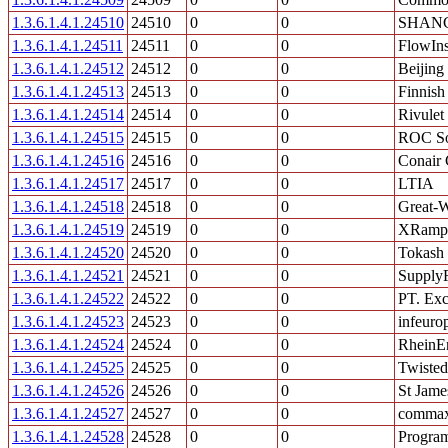
1.3.6.1.4.1.24510
24510
0
0
SHANG
1.3.6.1.4.1.24511
24511
0
0
FlowIn
1.3.6.1.4.1.24512
24512
0
0
Beijing
1.3.6.1.4.1.24513
24513
0
0
Finnish
1.3.6.1.4.1.24514
24514
0
0
Rivulet
1.3.6.1.4.1.24515
24515
0
0
ROC Sof
1.3.6.1.4.1.24516
24516
0
0
Conair 
1.3.6.1.4.1.24517
24517
0
0
LTIA
1.3.6.1.4.1.24518
24518
0
0
Great-W
1.3.6.1.4.1.24519
24519
0
0
XRamp S
1.3.6.1.4.1.24520
24520
0
0
Tokash 
1.3.6.1.4.1.24521
24521
0
0
Supply
1.3.6.1.4.1.24522
24522
0
0
PT. Exc
1.3.6.1.4.1.24523
24523
0
0
infeuro
1.3.6.1.4.1.24524
24524
0
0
RheinE
1.3.6.1.4.1.24525
24525
0
0
Twisted 
1.3.6.1.4.1.24526
24526
0
0
St Jame
1.3.6.1.4.1.24527
24527
0
0
commax
1.3.6.1.4.1.24528
24528
0
0
Progra