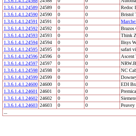
1.3.6.1.4.1.24588
24588
0
0
Automat
1.3.6.1.4.1.24589
24589
0
0
Redoc I
1.3.6.1.4.1.24590
24590
0
0
Bristol
1.3.6.1.4.1.24591
24591
0
0
Marchex
1.3.6.1.4.1.24592
24592
0
0
Brazos 
1.3.6.1.4.1.24593
24593
0
0
Think Z
1.3.6.1.4.1.24594
24594
0
0
Ilisys 
1.3.6.1.4.1.24595
24595
0
0
safari v
1.3.6.1.4.1.24596
24596
0
0
Ascent 
1.3.6.1.4.1.24597
24597
0
0
NRW.
1.3.6.1.4.1.24598
24598
0
0
NC Cabl
1.3.6.1.4.1.24599
24599
0
0
Downey 
1.3.6.1.4.1.24600
24600
0
0
EDI Bra
1.3.6.1.4.1.24601
24601
0
0
Premic
1.3.6.1.4.1.24602
24602
0
0
Siemen
1.3.6.1.4.1.24603
24603
0
0
Peavey 
...