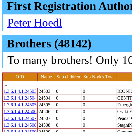
First Registration Autho
Peter Hoedl
Brothers (48142)
To many brothers! Only 10
OID
Name
Sub children
Sub Nodes Total
...
1.3.6.1.4.1.24503
24503
0
0
ICONIC
1.3.6.1.4.1.24504
24504
0
0
CENTRÁ
1.3.6.1.4.1.24505
24505
0
0
Emergi
1.3.6.1.4.1.24506
24506
0
0
Osaki El
1.3.6.1.4.1.24507
24507
0
0
Peadar 
1.3.6.1.4.1.24508
24508
0
0
Stagni
1.3.6.1.4.1.24509
24509
0
0
Common