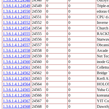
1.3.6.1.4.1.24548
24548
0
0
OutSys
1.3.6.1.4.1.24549
24549
0
0
Triple
1.3.6.1.4.1.24550
24550
0
0
edoras
1.3.6.1.4.1.24551
24551
0
0
CPU d.
1.3.6.1.4.1.24552
24552
0
0
Inverse
1.3.6.1.4.1.24554
24554
0
0
Church 
1.3.6.1.4.1.24555
24555
0
0
RACKM
1.3.6.1.4.1.24556
24556
0
0
Starwav
1.3.6.1.4.1.24557
24557
0
0
Obcans
1.3.6.1.4.1.24558
24558
0
0
Arcade
1.3.6.1.4.1.24559
24559
0
0
Net Tec
1.3.6.1.4.1.24560
24560
0
0
inode 
1.3.6.1.4.1.24561
24561
0
0
Celletra
1.3.6.1.4.1.24562
24562
0
0
Bridge 
1.3.6.1.4.1.24563
24563
0
0
Kerfi 
1.3.6.1.4.1.24564
24564
0
0
HOLON
1.3.6.1.4.1.24565
24565
0
0
Yuba Co
1.3.6.1.4.1.24566
24566
0
0
koreana
1.3.6.1.4.1.24567
24567
0
0
YIT Cor
1.3.6.1.4.1.24568
24568
0
0
DawnSpi