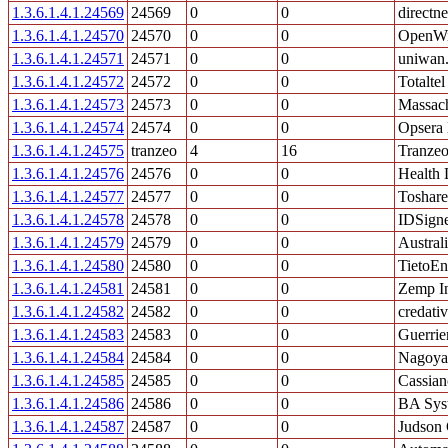
1.3.6.1.4.1.24569
24569
0
0
direct
1.3.6.1.4.1.24570
24570
0
0
OpenWi
1.3.6.1.4.1.24571
24571
0
0
uniwan
1.3.6.1.4.1.24572
24572
0
0
Totalte
1.3.6.1.4.1.24573
24573
0
0
Massach
1.3.6.1.4.1.24574
24574
0
0
Opsera 
1.3.6.1.4.1.24575
tranzeo
4
16
Tranzeo
1.3.6.1.4.1.24576
24576
0
0
Health 
1.3.6.1.4.1.24577
24577
0
0
Toshar
1.3.6.1.4.1.24578
24578
0
0
IDSigne
1.3.6.1.4.1.24579
24579
0
0
Austral
1.3.6.1.4.1.24580
24580
0
0
TietoEn
1.3.6.1.4.1.24581
24581
0
0
Zemp In
1.3.6.1.4.1.24582
24582
0
0
credat
1.3.6.1.4.1.24583
24583
0
0
Guerrie
1.3.6.1.4.1.24584
24584
0
0
Nagoya 
1.3.6.1.4.1.24585
24585
0
0
Cassia
1.3.6.1.4.1.24586
24586
0
0
BA Sys
1.3.6.1.4.1.24587
24587
0
0
Judson 