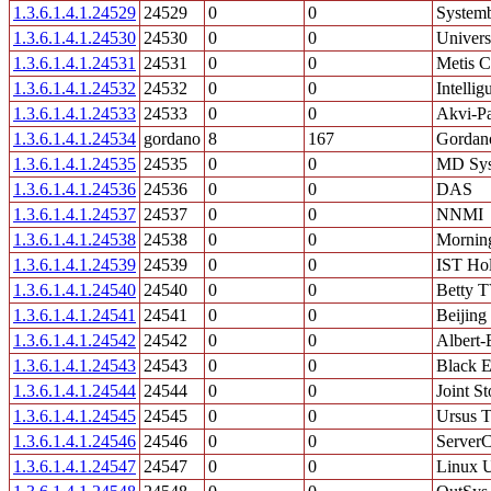
1.3.6.1.4.1.24529
24529
0
0
System
1.3.6.1.4.1.24530
24530
0
0
Univers
1.3.6.1.4.1.24531
24531
0
0
Metis C
1.3.6.1.4.1.24532
24532
0
0
Intellig
1.3.6.1.4.1.24533
24533
0
0
Akvi-Pa
1.3.6.1.4.1.24534
gordano
8
167
Gordan
1.3.6.1.4.1.24535
24535
0
0
MD Sys
1.3.6.1.4.1.24536
24536
0
0
DAS
1.3.6.1.4.1.24537
24537
0
0
NNMI
1.3.6.1.4.1.24538
24538
0
0
Mornin
1.3.6.1.4.1.24539
24539
0
0
IST Hol
1.3.6.1.4.1.24540
24540
0
0
Betty 
1.3.6.1.4.1.24541
24541
0
0
Beijing
1.3.6.1.4.1.24542
24542
0
0
Albert-
1.3.6.1.4.1.24543
24543
0
0
Black 
1.3.6.1.4.1.24544
24544
0
0
Joint S
1.3.6.1.4.1.24545
24545
0
0
Ursus T
1.3.6.1.4.1.24546
24546
0
0
ServerC
1.3.6.1.4.1.24547
24547
0
0
Linux U