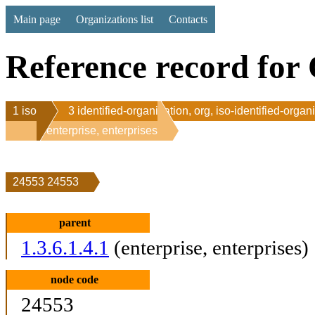
Main page
Organizations list
Contacts
Reference record for 
1 iso
3 identified-organization, org, iso-identified-organ
1 enterprise, enterprises
24553 24553
parent
1.3.6.1.4.1
(enterprise, enterprises)
node code
24553