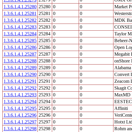
1.3.6.1.4.1.25280
25280
0
0
Market Pu
1.3.6.1.4.1.25281
25281
0
0
Westerst
1.3.6.1.4.1.25282
25282
0
0
MDK Bad
1.3.6.1.4.1.25283
25283
0
0
CONSEI
1.3.6.1.4.1.25284
25284
0
0
Taylor M
1.3.6.1.4.1.25285
25285
0
0
Beheer-N
1.3.6.1.4.1.25286
25286
0
0
Open Log
1.3.6.1.4.1.25287
25287
0
0
Megabit 
1.3.6.1.4.1.25288
25288
0
0
onShore 
1.3.6.1.4.1.25289
25289
0
0
Alabama
1.3.6.1.4.1.25290
25290
0
0
Convert I
1.3.6.1.4.1.25291
25291
0
0
Zeacom L
1.3.6.1.4.1.25292
25292
0
0
Skagit C
1.3.6.1.4.1.25293
25293
0
0
MaxMD
1.3.6.1.4.1.25294
25294
0
0
EESTEC I
1.3.6.1.4.1.25295
25295
0
0
Affiniti
1.3.6.1.4.1.25296
25296
0
0
VeriCente
1.3.6.1.4.1.25297
25297
0
0
Hotxt Lt
1.3.6.1.4.1.25298
25298
0
0
Rohm an