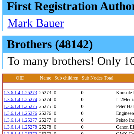
First Registration Autho
Mark Bauer
Brothers (48142)
To many brothers! Only 10
OID
Name
Sub children
Sub Nodes Total
...
1.3.6.1.4.1.25273
25273
0
0
Konsole
1.3.6.1.4.1.25274
25274
0
0
IT2Medi
1.3.6.1.4.1.25275
25275
0
0
Peter Hal
1.3.6.1.4.1.25276
25276
0
0
Engineere
1.3.6.1.4.1.25277
25277
0
0
Pekao In
1.3.6.1.4.1.25278
25278
0
0
Canon Ele
1.3.6.1.4.1.25279
25279
0
0
OMX Gr