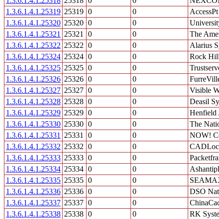
1.3.6.1.4.1.25318
25318
0
0
NEXCON 
1.3.6.1.4.1.25319
25319
0
0
AccessPt 
1.3.6.1.4.1.25320
25320
0
0
Universit
1.3.6.1.4.1.25321
25321
0
0
The Amer
1.3.6.1.4.1.25322
25322
0
0
Alarius 
1.3.6.1.4.1.25324
25324
0
0
Rock Hil
1.3.6.1.4.1.25325
25325
0
0
Trustserv
1.3.6.1.4.1.25326
25326
0
0
FurreVill
1.3.6.1.4.1.25327
25327
0
0
Visible W
1.3.6.1.4.1.25328
25328
0
0
Deasil S
1.3.6.1.4.1.25329
25329
0
0
Henfield
1.3.6.1.4.1.25330
25330
0
0
The Nati
1.3.6.1.4.1.25331
25331
0
0
NOW! Co
1.3.6.1.4.1.25332
25332
0
0
CADLock
1.3.6.1.4.1.25333
25333
0
0
Packetfra
1.3.6.1.4.1.25334
25334
0
0
Ashantip
1.3.6.1.4.1.25335
25335
0
0
SEAMA
1.3.6.1.4.1.25336
25336
0
0
DSO Nati
1.3.6.1.4.1.25337
25337
0
0
ChinaCa
1.3.6.1.4.1.25338
25338
0
0
RK Syst