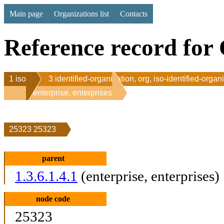
Main page
Organizations list
Contacts
Reference record for 
1 iso
3 identified-organization, org, iso-identified-organ
1 enterprise, enterprises
25323 25323
parent
1.3.6.1.4.1
(enterprise, enterprises)
node code
25323