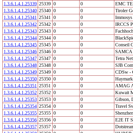
1.3.6.1.4.1.25339
25339
0
0
EMC TE
1.3.6.1.4.1.25340
25340
0
0
Tiroler G
1.3.6.1.4.1.25341
25341
0
0
Immosys
1.3.6.1.4.1.25342
25342
0
0
IRCCS Po
1.3.6.1.4.1.25343
25343
0
0
Fachhoch
1.3.6.1.4.1.25344
25344
0
0
BlackSpi
1.3.6.1.4.1.25345
25345
0
0
Conseil G
1.3.6.1.4.1.25346
25346
0
0
SAMCA
1.3.6.1.4.1.25347
25347
0
0
Tetra Ne
1.3.6.1.4.1.25348
25348
0
0
SJB Com
1.3.6.1.4.1.25349
25349
0
0
CDSw - Ci
1.3.6.1.4.1.25350
25350
0
0
Haymarke
1.3.6.1.4.1.25351
25351
0
0
AMAG Au
1.3.6.1.4.1.25352
25352
0
0
Kuwait M
1.3.6.1.4.1.25353
25353
0
0
Gibson, 
1.3.6.1.4.1.25354
25354
0
0
Travel Sv
1.3.6.1.4.1.25355
25355
0
0
Shenzhen
1.3.6.1.4.1.25356
25356
0
0
E2E IT So
1.3.6.1.4.1.25357
25357
0
0
Dotstrea