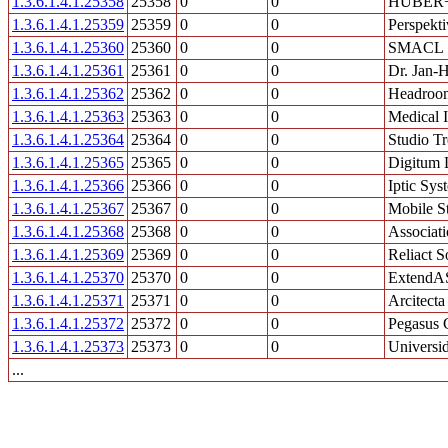
1.3.6.1.4.1.25358
25358
0
0
HUBER
1.3.6.1.4.1.25359
25359
0
0
Perspekt
1.3.6.1.4.1.25360
25360
0
0
SMACL
1.3.6.1.4.1.25361
25361
0
0
Dr. Jan-
1.3.6.1.4.1.25362
25362
0
0
Headroo
1.3.6.1.4.1.25363
25363
0
0
Medical 
1.3.6.1.4.1.25364
25364
0
0
Studio Tre
1.3.6.1.4.1.25365
25365
0
0
Digitum 
1.3.6.1.4.1.25366
25366
0
0
Iptic Sys
1.3.6.1.4.1.25367
25367
0
0
Mobile S
1.3.6.1.4.1.25368
25368
0
0
Associat
1.3.6.1.4.1.25369
25369
0
0
Reliact S
1.3.6.1.4.1.25370
25370
0
0
ExtendA
1.3.6.1.4.1.25371
25371
0
0
Arcitecta
1.3.6.1.4.1.25372
25372
0
0
Pegasus 
1.3.6.1.4.1.25373
25373
0
0
Universi
...