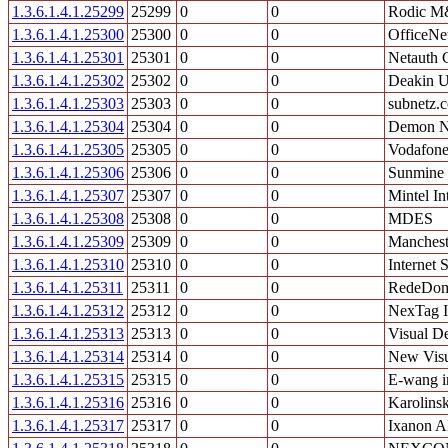
1.3.6.1.4.1.25299
25299
0
0
Rodic M
1.3.6.1.4.1.25300
25300
0
0
OfficeNe
1.3.6.1.4.1.25301
25301
0
0
Netauth 
1.3.6.1.4.1.25302
25302
0
0
Deakin U
1.3.6.1.4.1.25303
25303
0
0
subnetz
1.3.6.1.4.1.25304
25304
0
0
Demon Ne
1.3.6.1.4.1.25305
25305
0
0
Vodafon
1.3.6.1.4.1.25306
25306
0
0
Sunmine
1.3.6.1.4.1.25307
25307
0
0
Mintel In
1.3.6.1.4.1.25308
25308
0
0
MDES
1.3.6.1.4.1.25309
25309
0
0
Manchest
1.3.6.1.4.1.25310
25310
0
0
Internet
1.3.6.1.4.1.25311
25311
0
0
RedeDom
1.3.6.1.4.1.25312
25312
0
0
NexTag I
1.3.6.1.4.1.25313
25313
0
0
Visual D
1.3.6.1.4.1.25314
25314
0
0
New Visu
1.3.6.1.4.1.25315
25315
0
0
E-wang i
1.3.6.1.4.1.25316
25316
0
0
Karolinsk
1.3.6.1.4.1.25317
25317
0
0
Ixanon 