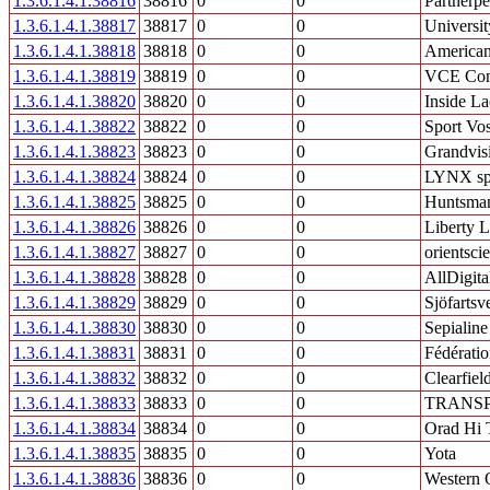
1.3.6.1.4.1.38816
38816
0
0
Partnerpe
1.3.6.1.4.1.38817
38817
0
0
Universi
1.3.6.1.4.1.38818
38818
0
0
American
1.3.6.1.4.1.38819
38819
0
0
VCE Com
1.3.6.1.4.1.38820
38820
0
0
Inside La
1.3.6.1.4.1.38822
38822
0
0
Sport V
1.3.6.1.4.1.38823
38823
0
0
Grandvis
1.3.6.1.4.1.38824
38824
0
0
LYNX spol
1.3.6.1.4.1.38825
38825
0
0
Huntsman
1.3.6.1.4.1.38826
38826
0
0
Liberty L
1.3.6.1.4.1.38827
38827
0
0
orientsci
1.3.6.1.4.1.38828
38828
0
0
AllDigital
1.3.6.1.4.1.38829
38829
0
0
Sjöfartsv
1.3.6.1.4.1.38830
38830
0
0
Sepialine
1.3.6.1.4.1.38831
38831
0
0
Fédératio
1.3.6.1.4.1.38832
38832
0
0
Clearfiel
1.3.6.1.4.1.38833
38833
0
0
TRANS
1.3.6.1.4.1.38834
38834
0
0
Orad Hi 
1.3.6.1.4.1.38835
38835
0
0
Yota
1.3.6.1.4.1.38836
38836
0
0
Western 