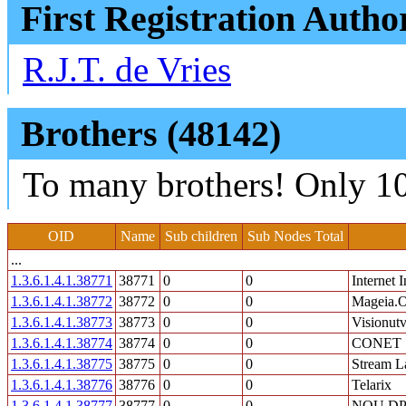
First Registration Autho
R.J.T. de Vries
Brothers (48142)
To many brothers! Only 10
OID
Name
Sub children
Sub Nodes Total
...
1.3.6.1.4.1.38771
38771
0
0
Internet I
1.3.6.1.4.1.38772
38772
0
0
Mageia.
1.3.6.1.4.1.38773
38773
0
0
Visionut
1.3.6.1.4.1.38774
38774
0
0
CONET S
1.3.6.1.4.1.38775
38775
0
0
Stream L
1.3.6.1.4.1.38776
38776
0
0
Telarix
1.3.6.1.4.1.38777
38777
0
0
NOU D