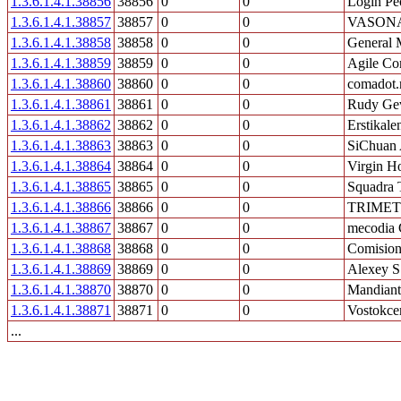
1.3.6.1.4.1.38856
38856
0
0
Login Pe
1.3.6.1.4.1.38857
38857
0
0
VASON
1.3.6.1.4.1.38858
38858
0
0
General 
1.3.6.1.4.1.38859
38859
0
0
Agile Co
1.3.6.1.4.1.38860
38860
0
0
comadot.
1.3.6.1.4.1.38861
38861
0
0
Rudy Gev
1.3.6.1.4.1.38862
38862
0
0
Erstikale
1.3.6.1.4.1.38863
38863
0
0
SiChuan 
1.3.6.1.4.1.38864
38864
0
0
Virgin H
1.3.6.1.4.1.38865
38865
0
0
Squadra 
1.3.6.1.4.1.38866
38866
0
0
TRIMET
1.3.6.1.4.1.38867
38867
0
0
mecodia
1.3.6.1.4.1.38868
38868
0
0
Comision
1.3.6.1.4.1.38869
38869
0
0
Alexey 
1.3.6.1.4.1.38870
38870
0
0
Mandiant
1.3.6.1.4.1.38871
38871
0
0
Vostokce
...