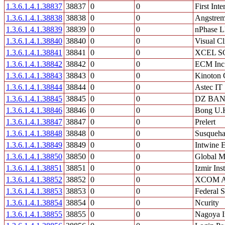
1.3.6.1.4.1.38837
38837
0
0
First Int
1.3.6.1.4.1.38838
38838
0
0
Angstrem
1.3.6.1.4.1.38839
38839
0
0
nPhase 
1.3.6.1.4.1.38840
38840
0
0
Visual Cl
1.3.6.1.4.1.38841
38841
0
0
XCEL S
1.3.6.1.4.1.38842
38842
0
0
ECM Inc
1.3.6.1.4.1.38843
38843
0
0
Kinoton
1.3.6.1.4.1.38844
38844
0
0
Astec IT 
1.3.6.1.4.1.38845
38845
0
0
DZ BAN
1.3.6.1.4.1.38846
38846
0
0
Bong U.K
1.3.6.1.4.1.38847
38847
0
0
Prelert
1.3.6.1.4.1.38848
38848
0
0
Susqueha
1.3.6.1.4.1.38849
38849
0
0
Intwine 
1.3.6.1.4.1.38850
38850
0
0
Global 
1.3.6.1.4.1.38851
38851
0
0
Izmir Ins
1.3.6.1.4.1.38852
38852
0
0
XCOM 
1.3.6.1.4.1.38853
38853
0
0
Federal 
1.3.6.1.4.1.38854
38854
0
0
Ncurity
1.3.6.1.4.1.38855
38855
0
0
Nagoya In