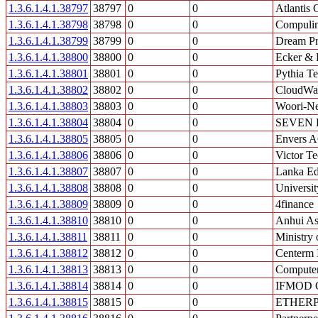
1.3.6.1.4.1.38797
38797
0
0
Atlantis 
1.3.6.1.4.1.38798
38798
0
0
Compuli
1.3.6.1.4.1.38799
38799
0
0
Dream P
1.3.6.1.4.1.38800
38800
0
0
Ecker & 
1.3.6.1.4.1.38801
38801
0
0
Pythia T
1.3.6.1.4.1.38802
38802
0
0
CloudWa
1.3.6.1.4.1.38803
38803
0
0
Woori-Ne
1.3.6.1.4.1.38804
38804
0
0
SEVEN 
1.3.6.1.4.1.38805
38805
0
0
Envers 
1.3.6.1.4.1.38806
38806
0
0
Victor T
1.3.6.1.4.1.38807
38807
0
0
Lanka Ed
1.3.6.1.4.1.38808
38808
0
0
Universit
1.3.6.1.4.1.38809
38809
0
0
4finance
1.3.6.1.4.1.38810
38810
0
0
Anhui As
1.3.6.1.4.1.38811
38811
0
0
Ministry 
1.3.6.1.4.1.38812
38812
0
0
Centerm 
1.3.6.1.4.1.38813
38813
0
0
Computer 
1.3.6.1.4.1.38814
38814
0
0
IFMOD 
1.3.6.1.4.1.38815
38815
0
0
ETHERP