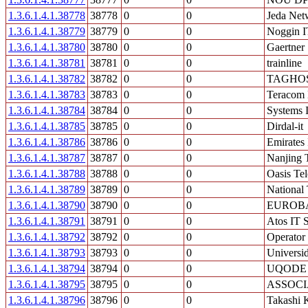
1.3.6.1.4.1.38778
38778
0
0
Jeda Net
1.3.6.1.4.1.38779
38779
0
0
Noggin I
1.3.6.1.4.1.38780
38780
0
0
Gaertner
1.3.6.1.4.1.38781
38781
0
0
trainline
1.3.6.1.4.1.38782
38782
0
0
TAGHOS 
1.3.6.1.4.1.38783
38783
0
0
Teracom 
1.3.6.1.4.1.38784
38784
0
0
Systems I
1.3.6.1.4.1.38785
38785
0
0
Dirdal-it
1.3.6.1.4.1.38786
38786
0
0
Emirates
1.3.6.1.4.1.38787
38787
0
0
Nanjing 
1.3.6.1.4.1.38788
38788
0
0
Oasis Te
1.3.6.1.4.1.38789
38789
0
0
National
1.3.6.1.4.1.38790
38790
0
0
EUROB
1.3.6.1.4.1.38791
38791
0
0
Atos IT 
1.3.6.1.4.1.38792
38792
0
0
Operator
1.3.6.1.4.1.38793
38793
0
0
Universid
1.3.6.1.4.1.38794
38794
0
0
UQODE
1.3.6.1.4.1.38795
38795
0
0
ASSOCI
1.3.6.1.4.1.38796
38796
0
0
Takashi 