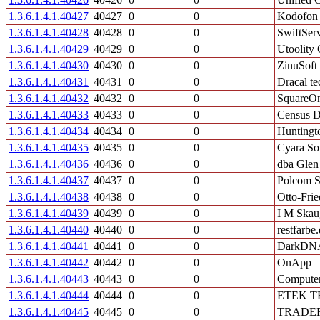
1.3.6.1.4.1.40427
40427
0
0
Kodofon 
1.3.6.1.4.1.40428
40428
0
0
SwiftSer
1.3.6.1.4.1.40429
40429
0
0
Utoolit
1.3.6.1.4.1.40430
40430
0
0
ZinuSoft
1.3.6.1.4.1.40431
40431
0
0
Dracal te
1.3.6.1.4.1.40432
40432
0
0
SquareOn
1.3.6.1.4.1.40433
40433
0
0
Census Di
1.3.6.1.4.1.40434
40434
0
0
Huntingt
1.3.6.1.4.1.40435
40435
0
0
Cyara Sol
1.3.6.1.4.1.40436
40436
0
0
dba Glen
1.3.6.1.4.1.40437
40437
0
0
Polcom Sp
1.3.6.1.4.1.40438
40438
0
0
Otto-Frie
1.3.6.1.4.1.40439
40439
0
0
I M Skau
1.3.6.1.4.1.40440
40440
0
0
restfarbe
1.3.6.1.4.1.40441
40441
0
0
DarkDN
1.3.6.1.4.1.40442
40442
0
0
OnApp
1.3.6.1.4.1.40443
40443
0
0
Compute
1.3.6.1.4.1.40444
40444
0
0
ETEK T
1.3.6.1.4.1.40445
40445
0
0
TRADER