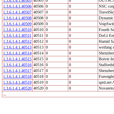
1.3.6.1.4.1.40505
40505
0
0
OUTSC
1.3.6.1.4.1.40506
40506
0
0
NSC corp
1.3.6.1.4.1.40507
40507
0
0
TravelSk
1.3.6.1.4.1.40508
40508
0
0
Dynamic
1.3.6.1.4.1.40509
40509
0
0
VoipSwit
1.3.6.1.4.1.40510
40510
0
0
Fourth Se
1.3.6.1.4.1.40511
40511
0
0
DoGi Ent
1.3.6.1.4.1.40512
40512
0
0
Hamid S
1.3.6.1.4.1.40513
40513
0
0
weifang 
1.3.6.1.4.1.40514
40514
0
0
Shenzhen
1.3.6.1.4.1.40515
40515
0
0
Boivie In
1.3.6.1.4.1.40516
40516
0
0
Staffords
1.3.6.1.4.1.40517
40517
0
0
Shenzhen
1.3.6.1.4.1.40518
40518
0
0
Foresight
1.3.6.1.4.1.40519
40519
0
0
sprd.net
1.3.6.1.4.1.40520
40520
0
0
Novareto
...