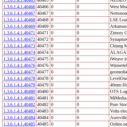
1.3.6.1.4.1.40465
40465
0
0
NEiSEO Bi
1.3.6.1.4.1.40466
40466
0
0
West Mon
1.3.6.1.4.1.40467
40467
0
0
Netronom
1.3.6.1.4.1.40468
40468
0
0
LSE Lead
1.3.6.1.4.1.40469
40469
0
0
Arkansas
1.3.6.1.4.1.40471
40471
0
0
Zimory
1.3.6.1.4.1.40472
40472
0
0
Synaptur
1.3.6.1.4.1.40473
40473
0
0
Chiang M
1.3.6.1.4.1.40474
40474
0
0
ALAGA
1.3.6.1.4.1.40475
40475
0
0
iWeave i
1.3.6.1.4.1.40476
40476
0
0
Winnerte
1.3.6.1.4.1.40477
40477
0
0
geomedi
1.3.6.1.4.1.40478
40478
0
0
LevelOn
1.3.6.1.4.1.40479
40479
0
0
40mm Ho
1.3.6.1.4.1.40480
40480
0
0
OTS Logi
1.3.6.1.4.1.40481
40481
0
0
MiMedia.
1.3.6.1.4.1.40482
40482
0
0
Pure Sto
1.3.6.1.4.1.40483
40483
0
0
Volta elec
1.3.6.1.4.1.40484
40484
0
0
Aurovill
1.3.6.1.4.1.40485
40485
0
0
Online.ne