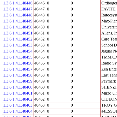
1.3.6.1.4.1.40446
40446
0
0
Ordboge
1.3.6.1.4.1.40447
40447
0
0
FAVITE 
1.3.6.1.4.1.40448
40448
0
0
Ratocsyst
1.3.6.1.4.1.40449
40449
0
0
Max-Planc
1.3.6.1.4.1.40450
40450
0
0
Universit
1.3.6.1.4.1.40451
40451
0
0
Allens, I
1.3.6.1.4.1.40452
40452
0
0
Care Tea
1.3.6.1.4.1.40453
40453
0
0
School Di
1.3.6.1.4.1.40454
40454
0
0
Jaguar N
1.3.6.1.4.1.40455
40455
0
0
TMM.C
1.3.6.1.4.1.40456
40456
0
0
Radio Sy
1.3.6.1.4.1.40457
40457
0
0
Zen Enter
1.3.6.1.4.1.40458
40458
0
0
East Tenn
1.3.6.1.4.1.40459
40459
0
0
Paymark 
1.3.6.1.4.1.40460
40460
0
0
SHENZH
1.3.6.1.4.1.40461
40461
0
0
Mirzo Ulu
1.3.6.1.4.1.40462
40462
0
0
CIDEO
1.3.6.1.4.1.40463
40463
0
0
TROY Gr
1.3.6.1.4.1.40464
40464
0
0
a4ESSO