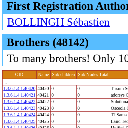
First Registration Autho
BOLLINGH Sébastien
Brothers (48142)
To many brothers! Only 10
OID
Name
Sub children
Sub Nodes Total
...
1.3.6.1.4.1.40420
40420
0
0
Tuxum Se
1.3.6.1.4.1.40421
40421
0
0
adorsys
1.3.6.1.4.1.40422
40422
0
0
Solutiona
1.3.6.1.4.1.40423
40423
0
0
Osceola 
1.3.6.1.4.1.40424
40424
0
0
TJ Samso
1.3.6.1.4.1.40425
40425
0
0
Laird Te
1.3.6.1.4.1.40426
40426
0
0
Unified 