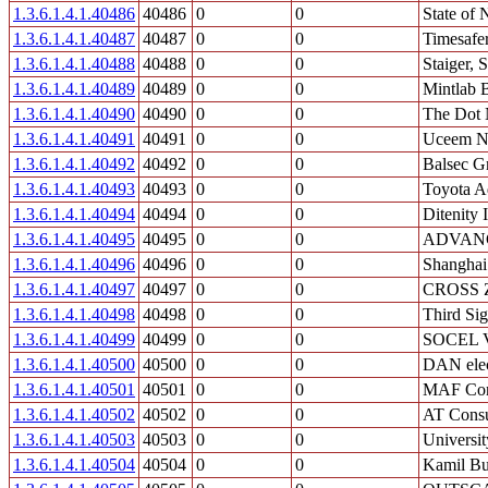
1.3.6.1.4.1.40486
40486
0
0
State of
1.3.6.1.4.1.40487
40487
0
0
Timesafer
1.3.6.1.4.1.40488
40488
0
0
Staiger,
1.3.6.1.4.1.40489
40489
0
0
Mintlab 
1.3.6.1.4.1.40490
40490
0
0
The Dot 
1.3.6.1.4.1.40491
40491
0
0
Uceem Ne
1.3.6.1.4.1.40492
40492
0
0
Balsec 
1.3.6.1.4.1.40493
40493
0
0
Toyota Ad
1.3.6.1.4.1.40494
40494
0
0
Ditenity 
1.3.6.1.4.1.40495
40495
0
0
ADVANC
1.3.6.1.4.1.40496
40496
0
0
Shanghai
1.3.6.1.4.1.40497
40497
0
0
CROSS Zl
1.3.6.1.4.1.40498
40498
0
0
Third Sig
1.3.6.1.4.1.40499
40499
0
0
SOCEL 
1.3.6.1.4.1.40500
40500
0
0
DAN elec
1.3.6.1.4.1.40501
40501
0
0
MAF Cons
1.3.6.1.4.1.40502
40502
0
0
AT Consu
1.3.6.1.4.1.40503
40503
0
0
Universit
1.3.6.1.4.1.40504
40504
0
0
Kamil Bu