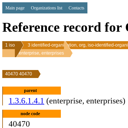
Main page
Organizations list
Contacts
Reference record for 
1 iso
3 identified-organization, org, iso-identified-organ
1 enterprise, enterprises
40470 40470
parent
1.3.6.1.4.1
(enterprise, enterprises)
node code
40470