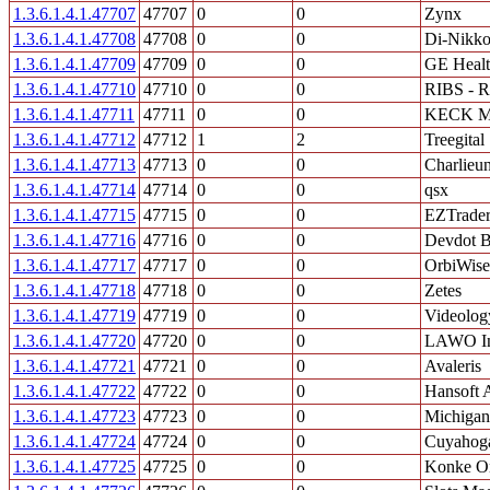
1.3.6.1.4.1.47707
47707
0
0
Zynx
1.3.6.1.4.1.47708
47708
0
0
Di-Nikko
1.3.6.1.4.1.47709
47709
0
0
GE Healt
1.3.6.1.4.1.47710
47710
0
0
RIBS - Re
1.3.6.1.4.1.47711
47711
0
0
KECK M
1.3.6.1.4.1.47712
47712
1
2
Treegital
1.3.6.1.4.1.47713
47713
0
0
Charlieu
1.3.6.1.4.1.47714
47714
0
0
qsx
1.3.6.1.4.1.47715
47715
0
0
EZTrade
1.3.6.1.4.1.47716
47716
0
0
Devdot B
1.3.6.1.4.1.47717
47717
0
0
OrbiWis
1.3.6.1.4.1.47718
47718
0
0
Zetes
1.3.6.1.4.1.47719
47719
0
0
Videolog
1.3.6.1.4.1.47720
47720
0
0
LAWO In
1.3.6.1.4.1.47721
47721
0
0
Avaleris
1.3.6.1.4.1.47722
47722
0
0
Hansoft
1.3.6.1.4.1.47723
47723
0
0
Michigan
1.3.6.1.4.1.47724
47724
0
0
Cuyahog
1.3.6.1.4.1.47725
47725
0
0
Konke On