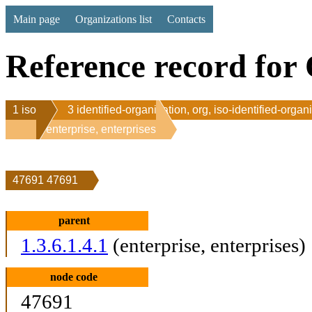
Main page
Organizations list
Contacts
Reference record for 
1 iso
3 identified-organization, org, iso-identified-organ
1 enterprise, enterprises
47691 47691
parent
1.3.6.1.4.1
(enterprise, enterprises)
node code
47691