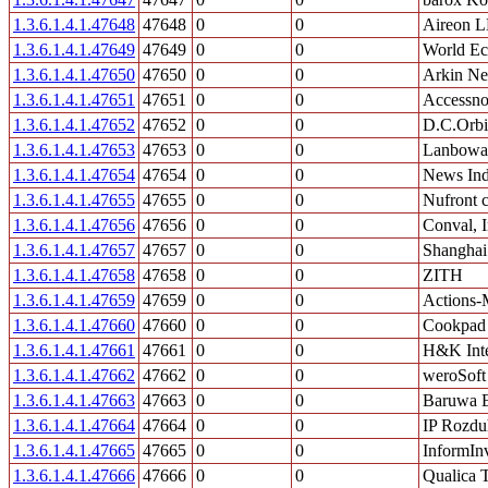
1.3.6.1.4.1.47648
47648
0
0
Aireon 
1.3.6.1.4.1.47649
47649
0
0
World E
1.3.6.1.4.1.47650
47650
0
0
Arkin Net
1.3.6.1.4.1.47651
47651
0
0
Accessn
1.3.6.1.4.1.47652
47652
0
0
D.C.Orbi
1.3.6.1.4.1.47653
47653
0
0
Lanbowan
1.3.6.1.4.1.47654
47654
0
0
News Ind
1.3.6.1.4.1.47655
47655
0
0
Nufront c
1.3.6.1.4.1.47656
47656
0
0
Conval, I
1.3.6.1.4.1.47657
47657
0
0
Shanghai
1.3.6.1.4.1.47658
47658
0
0
ZITH
1.3.6.1.4.1.47659
47659
0
0
Actions-
1.3.6.1.4.1.47660
47660
0
0
Cookpad 
1.3.6.1.4.1.47661
47661
0
0
H&K Inte
1.3.6.1.4.1.47662
47662
0
0
weroSof
1.3.6.1.4.1.47663
47663
0
0
Baruwa E
1.3.6.1.4.1.47664
47664
0
0
IP Rozdu
1.3.6.1.4.1.47665
47665
0
0
InformIn
1.3.6.1.4.1.47666
47666
0
0
Qualica T