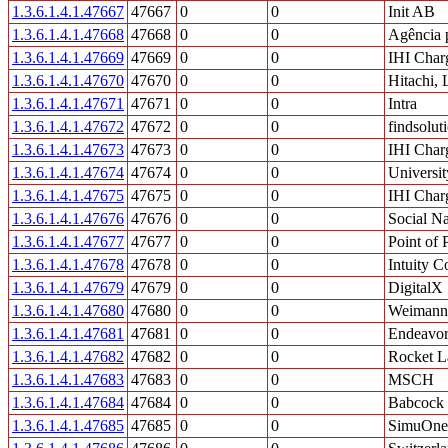
1.3.6.1.4.1.47667
47667
0
0
Init AB
1.3.6.1.4.1.47668
47668
0
0
Agência 
1.3.6.1.4.1.47669
47669
0
0
IHI Char
1.3.6.1.4.1.47670
47670
0
0
Hitachi, 
1.3.6.1.4.1.47671
47671
0
0
Intra
1.3.6.1.4.1.47672
47672
0
0
findsolut
1.3.6.1.4.1.47673
47673
0
0
IHI Char
1.3.6.1.4.1.47674
47674
0
0
Universi
1.3.6.1.4.1.47675
47675
0
0
IHI Charg
1.3.6.1.4.1.47676
47676
0
0
Social Na
1.3.6.1.4.1.47677
47677
0
0
Point of 
1.3.6.1.4.1.47678
47678
0
0
Intuity C
1.3.6.1.4.1.47679
47679
0
0
DigitalX
1.3.6.1.4.1.47680
47680
0
0
Weimann 
1.3.6.1.4.1.47681
47681
0
0
Endeavor 
1.3.6.1.4.1.47682
47682
0
0
Rocket L
1.3.6.1.4.1.47683
47683
0
0
MSCH
1.3.6.1.4.1.47684
47684
0
0
Babcock
1.3.6.1.4.1.47685
47685
0
0
SimuOne