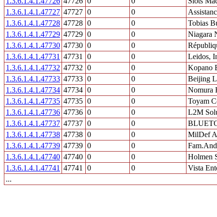
1.3.6.1.4.1.47726
47726
0
0
Slots Ma
1.3.6.1.4.1.47727
47727
0
0
Assistanc
1.3.6.1.4.1.47728
47728
0
0
Tobias B
1.3.6.1.4.1.47729
47729
0
0
Niagara 
1.3.6.1.4.1.47730
47730
0
0
Républiq
1.3.6.1.4.1.47731
47731
0
0
Leidos, I
1.3.6.1.4.1.47732
47732
0
0
Kopano 
1.3.6.1.4.1.47733
47733
0
0
Beijing 
1.3.6.1.4.1.47734
47734
0
0
Nomura H
1.3.6.1.4.1.47735
47735
0
0
Toyam C
1.3.6.1.4.1.47736
47736
0
0
L2M Solu
1.3.6.1.4.1.47737
47737
0
0
BLUET
1.3.6.1.4.1.47738
47738
0
0
MilDef 
1.3.6.1.4.1.47739
47739
0
0
Fam.And
1.3.6.1.4.1.47740
47740
0
0
Holmen 
1.3.6.1.4.1.47741
47741
0
0
Vista Ent
...