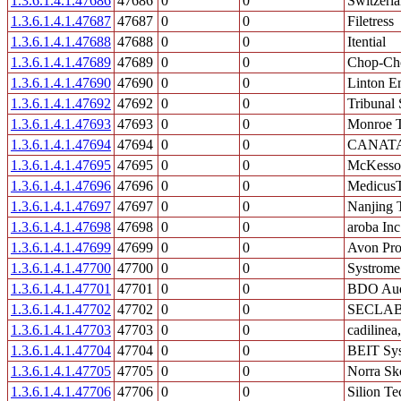
1.3.6.1.4.1.47686
47686
0
0
Switzerla
1.3.6.1.4.1.47687
47687
0
0
Filetress
1.3.6.1.4.1.47688
47688
0
0
Itential
1.3.6.1.4.1.47689
47689
0
0
Chop-Cho
1.3.6.1.4.1.47690
47690
0
0
Linton En
1.3.6.1.4.1.47692
47692
0
0
Tribunal
1.3.6.1.4.1.47693
47693
0
0
Monroe T
1.3.6.1.4.1.47694
47694
0
0
CANAT
1.3.6.1.4.1.47695
47695
0
0
McKesson
1.3.6.1.4.1.47696
47696
0
0
MedicusT
1.3.6.1.4.1.47697
47697
0
0
Nanjing
1.3.6.1.4.1.47698
47698
0
0
aroba Inc
1.3.6.1.4.1.47699
47699
0
0
Avon Pro
1.3.6.1.4.1.47700
47700
0
0
Systrome
1.3.6.1.4.1.47701
47701
0
0
BDO Aud
1.3.6.1.4.1.47702
47702
0
0
SECLA
1.3.6.1.4.1.47703
47703
0
0
cadilinea,
1.3.6.1.4.1.47704
47704
0
0
BEIT Sy
1.3.6.1.4.1.47705
47705
0
0
Norra Sk
1.3.6.1.4.1.47706
47706
0
0
Silion Te