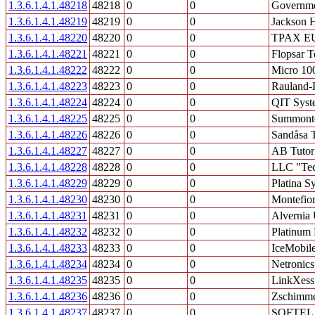
1.3.6.1.4.1.48218
48218
0
0
Governme
1.3.6.1.4.1.48219
48219
0
0
Jackson H
1.3.6.1.4.1.48220
48220
0
0
TPAX E
1.3.6.1.4.1.48221
48221
0
0
Flopsar 
1.3.6.1.4.1.48222
48222
0
0
Micro 10
1.3.6.1.4.1.48223
48223
0
0
Rauland-
1.3.6.1.4.1.48224
48224
0
0
QIT Sys
1.3.6.1.4.1.48225
48225
0
0
Summont
1.3.6.1.4.1.48226
48226
0
0
Sandåsa 
1.3.6.1.4.1.48227
48227
0
0
AB Tutor
1.3.6.1.4.1.48228
48228
0
0
LLC "Te
1.3.6.1.4.1.48229
48229
0
0
Platina S
1.3.6.1.4.1.48230
48230
0
0
Montefio
1.3.6.1.4.1.48231
48231
0
0
Alvernia 
1.3.6.1.4.1.48232
48232
0
0
Platinum
1.3.6.1.4.1.48233
48233
0
0
IceMobil
1.3.6.1.4.1.48234
48234
0
0
Netronics
1.3.6.1.4.1.48235
48235
0
0
LinkXes
1.3.6.1.4.1.48236
48236
0
0
Zschimm
1.3.6.1.4.1.48237
48237
0
0
SOFTEL 