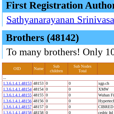
First Registration Autho
Sathyanarayanan Srinivas
Brothers (48142)
To many brothers! Only 10
Sub
Sub Nodes
OID
Name
children
Total
...
1.3.6.1.4.1.48153
48153
0
0
xgp.ch
1.3.6.1.4.1.48154
48154
0
0
XMW
1.3.6.1.4.1.48155
48155
0
0
Wuhan Fi
1.3.6.1.4.1.48156
48156
0
0
Hypertech
1.3.6.1.4.1.48157
48157
0
0
CIBRED S
1.3.6.1.4.1.48158
48158
0
0
cedric ltd