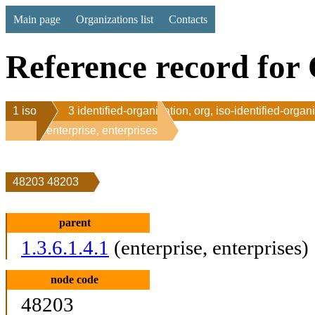
Main page
Organizations list
Contacts
Reference record for 
1 iso
3 identified-organization, org, iso-identified-organ
1 enterprise, enterprises
48203 48203
parent
1.3.6.1.4.1
(enterprise, enterprises)
node code
48203