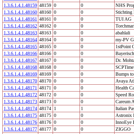
1.3.6.1.4.1.48159
48159
0
0
NHS Prop
1.3.6.1.4.1.48160
48160
0
0
Stichting
1.3.6.1.4.1.48161
48161
0
0
TUI AG
1.3.6.1.4.1.48162
48162
0
0
Torchmar
1.3.6.1.4.1.48163
48163
0
0
abahlali
1.3.6.1.4.1.48164
48164
0
0
my-PV 
1.3.6.1.4.1.48165
48165
0
0
1stPoint
1.3.6.1.4.1.48166
48166
0
0
Bayerisch
1.3.6.1.4.1.48167
48167
0
0
Dr. Mohta
1.3.6.1.4.1.48168
48168
0
0
SCPTime
1.3.6.1.4.1.48169
48169
0
0
Bumps to
1.3.6.1.4.1.48170
48170
0
0
Avaya At
1.3.6.1.4.1.48171
48171
0
0
Health Ca
1.3.6.1.4.1.48172
48172
0
0
Speed R
1.3.6.1.4.1.48173
48173
0
0
Careum A
1.3.6.1.4.1.48174
48174
1
1
Italian P
1.3.6.1.4.1.48175
48175
0
0
Astronix 
1.3.6.1.4.1.48176
48176
0
0
InnoEye
1.3.6.1.4.1.48177
48177
0
0
ZIGGO