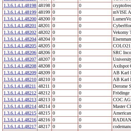
1.3.6.1.4.1.48198
48198
0
0
cryptofre
1.3.6.1.4.1.48199
48199
0
0
mVISE 
1.3.6.1.4.1.48200
48200
0
0
LumenV
1.3.6.1.4.1.48201
48201
0
0
CyberHo
1.3.6.1.4.1.48202
48202
0
0
Vekomy T
1.3.6.1.4.1.48204
48204
0
0
Eisenman
1.3.6.1.4.1.48205
48205
0
0
COLO21
1.3.6.1.4.1.48206
48206
0
0
SRC Inco
1.3.6.1.4.1.48207
48207
0
0
Universit
1.3.6.1.4.1.48208
48208
0
0
Axilspot
1.3.6.1.4.1.48209
48209
0
0
AB Karl 
1.3.6.1.4.1.48210
48210
0
0
AB Karl 
1.3.6.1.4.1.48211
48211
0
0
Derome 
1.3.6.1.4.1.48212
48212
0
0
Frödinge
1.3.6.1.4.1.48213
48213
0
0
COC AG
1.3.6.1.4.1.48214
48214
0
0
Master Cl
1.3.6.1.4.1.48215
48215
0
0
American 
1.3.6.1.4.1.48216
48216
0
0
RADIAN
1.3.6.1.4.1.48217
48217
0
0
codeman