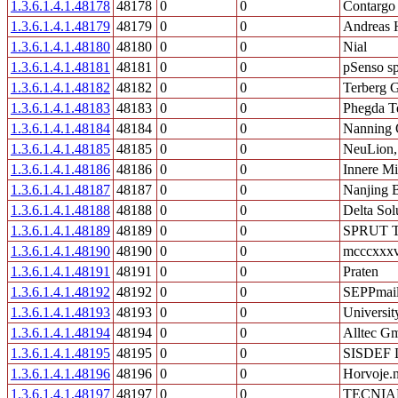
1.3.6.1.4.1.48178
48178
0
0
Contarg
1.3.6.1.4.1.48179
48179
0
0
Andreas 
1.3.6.1.4.1.48180
48180
0
0
Nial
1.3.6.1.4.1.48181
48181
0
0
pSenso sp
1.3.6.1.4.1.48182
48182
0
0
Terberg 
1.3.6.1.4.1.48183
48183
0
0
Phegda T
1.3.6.1.4.1.48184
48184
0
0
Nanning
1.3.6.1.4.1.48185
48185
0
0
NeuLion, 
1.3.6.1.4.1.48186
48186
0
0
Innere M
1.3.6.1.4.1.48187
48187
0
0
Nanjing 
1.3.6.1.4.1.48188
48188
0
0
Delta So
1.3.6.1.4.1.48189
48189
0
0
SPRUT T
1.3.6.1.4.1.48190
48190
0
0
mcccxxxvi
1.3.6.1.4.1.48191
48191
0
0
Praten
1.3.6.1.4.1.48192
48192
0
0
SEPPmai
1.3.6.1.4.1.48193
48193
0
0
Universit
1.3.6.1.4.1.48194
48194
0
0
Alltec 
1.3.6.1.4.1.48195
48195
0
0
SISDEF L
1.3.6.1.4.1.48196
48196
0
0
Horvoje.n
1.3.6.1.4.1.48197
48197
0
0
TECNIA