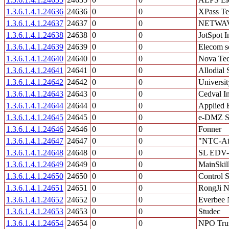
1.3.6.1.4.1.24636
24636
0
0
XPass Te
1.3.6.1.4.1.24637
24637
0
0
NETWAV
1.3.6.1.4.1.24638
24638
0
0
JotSpot I
1.3.6.1.4.1.24639
24639
0
0
Elecom s
1.3.6.1.4.1.24640
24640
0
0
Nova Tec
1.3.6.1.4.1.24641
24641
0
0
Allodial 
1.3.6.1.4.1.24642
24642
0
0
Universit
1.3.6.1.4.1.24643
24643
0
0
Cedval In
1.3.6.1.4.1.24644
24644
0
0
Applied 
1.3.6.1.4.1.24645
24645
0
0
e-DMZ Se
1.3.6.1.4.1.24646
24646
0
0
Fonner
1.3.6.1.4.1.24647
24647
0
0
"NTC-At
1.3.6.1.4.1.24648
24648
0
0
SL EDV-D
1.3.6.1.4.1.24649
24649
0
0
MainSki
1.3.6.1.4.1.24650
24650
0
0
Control S
1.3.6.1.4.1.24651
24651
0
0
RongJi N
1.3.6.1.4.1.24652
24652
0
0
Everbee 
1.3.6.1.4.1.24653
24653
0
0
Studec
1.3.6.1.4.1.24654
24654
0
0
NPO Tru