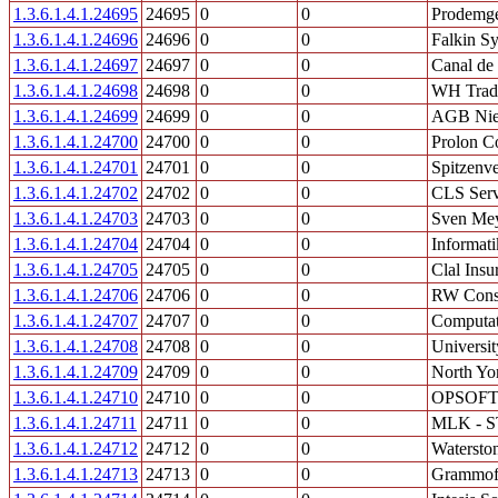
1.3.6.1.4.1.24695
24695
0
0
Prodemge
1.3.6.1.4.1.24696
24696
0
0
Falkin S
1.3.6.1.4.1.24697
24697
0
0
Canal de 
1.3.6.1.4.1.24698
24698
0
0
WH Trad
1.3.6.1.4.1.24699
24699
0
0
AGB Niel
1.3.6.1.4.1.24700
24700
0
0
Prolon C
1.3.6.1.4.1.24701
24701
0
0
Spitzenve
1.3.6.1.4.1.24702
24702
0
0
CLS Serv
1.3.6.1.4.1.24703
24703
0
0
Sven Mey
1.3.6.1.4.1.24704
24704
0
0
Informat
1.3.6.1.4.1.24705
24705
0
0
Clal Insu
1.3.6.1.4.1.24706
24706
0
0
RW Cons
1.3.6.1.4.1.24707
24707
0
0
Computa
1.3.6.1.4.1.24708
24708
0
0
Universi
1.3.6.1.4.1.24709
24709
0
0
North Yo
1.3.6.1.4.1.24710
24710
0
0
OPSOFT s
1.3.6.1.4.1.24711
24711
0
0
MLK - ST
1.3.6.1.4.1.24712
24712
0
0
Watersto
1.3.6.1.4.1.24713
24713
0
0
Grammofo