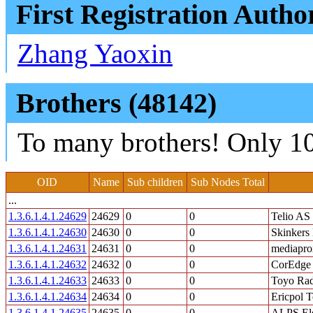
First Registration Autho
Zhang Yaoxin
Brothers (48142)
To many brothers! Only 10
OID
Name
Sub children
Sub Nodes Total
...
1.3.6.1.4.1.24629
24629
0
0
Telio AS
1.3.6.1.4.1.24630
24630
0
0
Skinkers 
1.3.6.1.4.1.24631
24631
0
0
mediaprox
1.3.6.1.4.1.24632
24632
0
0
CorEdge 
1.3.6.1.4.1.24633
24633
0
0
Toyo Rad
1.3.6.1.4.1.24634
24634
0
0
Ericpol T
1.3.6.1.4.1.24635
24635
0
0
ALPS El