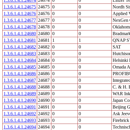
1.3.6.1.4.1.24674
24674
0
0
Linzer T
1.3.6.1.4.1.24675
24675
0
0
Nordh Si
1.3.6.1.4.1.24676
24676
0
0
Applied 
1.3.6.1.4.1.24677
24677
0
0
NexGen 
1.3.6.1.4.1.24678
24678
0
0
Oklahoma
1.3.6.1.4.1.24680
24680
0
0
Bradmark
1.3.6.1.4.1.24681
24681
1
1
QNAP S
1.3.6.1.4.1.24682
24682
0
0
SAT
1.3.6.1.4.1.24683
24683
0
0
Hutchiso
1.3.6.1.4.1.24684
24684
0
0
Helsinki 
1.3.6.1.4.1.24685
24685
0
0
Omada A
1.3.6.1.4.1.24686
24686
0
0
PROFIBUS
1.3.6.1.4.1.24687
24687
0
0
Integrat
1.3.6.1.4.1.24688
24688
0
0
C. & H. 
1.3.6.1.4.1.24689
24689
0
0
WAR In
1.3.6.1.4.1.24690
24690
0
0
Japan Co
1.3.6.1.4.1.24691
24691
0
0
Beijing 
1.3.6.1.4.1.24692
24692
0
0
Ask Jeev
1.3.6.1.4.1.24693
24693
0
0
Firebrick
1.3.6.1.4.1.24694
24694
0
0
Technisc