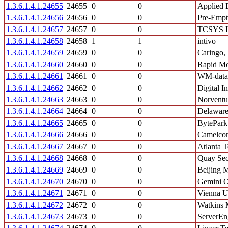
1.3.6.1.4.1.24655
24655
0
0
Applied 
1.3.6.1.4.1.24656
24656
0
0
Pre-Empt
1.3.6.1.4.1.24657
24657
0
0
TCSYS L
1.3.6.1.4.1.24658
24658
1
1
intivo
1.3.6.1.4.1.24659
24659
0
0
Caringo, 
1.3.6.1.4.1.24660
24660
0
0
Rapid Mo
1.3.6.1.4.1.24661
24661
0
0
WM-data 
1.3.6.1.4.1.24662
24662
0
0
Digital In
1.3.6.1.4.1.24663
24663
0
0
Norventu
1.3.6.1.4.1.24664
24664
0
0
Delaware
1.3.6.1.4.1.24665
24665
0
0
BytePark
1.3.6.1.4.1.24666
24666
0
0
Camelco
1.3.6.1.4.1.24667
24667
0
0
Atlanta 
1.3.6.1.4.1.24668
24668
0
0
Quay Sec
1.3.6.1.4.1.24669
24669
0
0
Beijing M
1.3.6.1.4.1.24670
24670
0
0
Gemini O
1.3.6.1.4.1.24671
24671
0
0
Vienna U
1.3.6.1.4.1.24672
24672
0
0
Watkins 
1.3.6.1.4.1.24673
24673
0
0
ServerEn