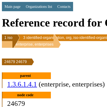
Main page
Organizations list
Contacts
Reference record for 
1 iso
3 identified-organization, org, iso-identified-organ
1 enterprise, enterprises
24679 24679
parent
1.3.6.1.4.1
(enterprise, enterprises)
node code
24679