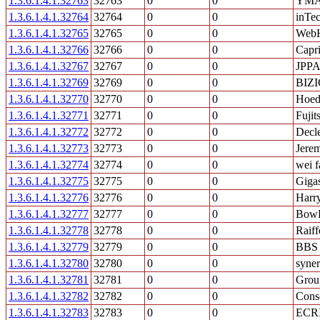
1.3.6.1.4.1.32763
32763
0
0
YMA
1.3.6.1.4.1.32764
32764
0
0
inTe
1.3.6.1.4.1.32765
32765
0
0
WebHo
1.3.6.1.4.1.32766
32766
0
0
Capr
1.3.6.1.4.1.32767
32767
0
0
JPPA
1.3.6.1.4.1.32769
32769
0
0
BIZ
1.3.6.1.4.1.32770
32770
0
0
Hoed
1.3.6.1.4.1.32771
32771
0
0
Fujit
1.3.6.1.4.1.32772
32772
0
0
Decle
1.3.6.1.4.1.32773
32773
0
0
Jerem
1.3.6.1.4.1.32774
32774
0
0
wei f
1.3.6.1.4.1.32775
32775
0
0
Giga
1.3.6.1.4.1.32776
32776
0
0
Harr
1.3.6.1.4.1.32777
32777
0
0
BowB
1.3.6.1.4.1.32778
32778
0
0
Raif
1.3.6.1.4.1.32779
32779
0
0
BBS
1.3.6.1.4.1.32780
32780
0
0
syne
1.3.6.1.4.1.32781
32781
0
0
Grou
1.3.6.1.4.1.32782
32782
0
0
Cons
1.3.6.1.4.1.32783
32783
0
0
ECR