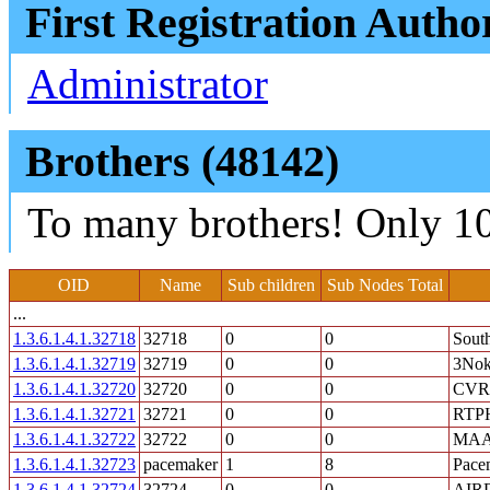
First Registration Autho
Administrator
Brothers (48142)
To many brothers! Only 10
OID
Name
Sub children
Sub Nodes Total
...
1.3.6.1.4.1.32718
32718
0
0
Sout
1.3.6.1.4.1.32719
32719
0
0
3Nokt
1.3.6.1.4.1.32720
32720
0
0
CVR 
1.3.6.1.4.1.32721
32721
0
0
RTP
1.3.6.1.4.1.32722
32722
0
0
MA
1.3.6.1.4.1.32723
pacemaker
1
8
Pacem
1.3.6.1.4.1.32724
32724
0
0
AIR