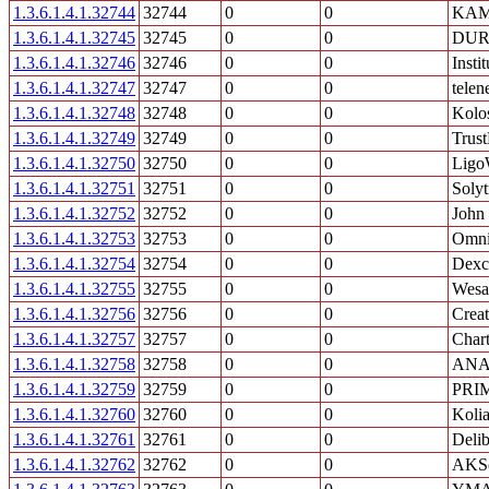
1.3.6.1.4.1.32744
32744
0
0
KAM
1.3.6.1.4.1.32745
32745
0
0
DURA
1.3.6.1.4.1.32746
32746
0
0
Inst
1.3.6.1.4.1.32747
32747
0
0
tele
1.3.6.1.4.1.32748
32748
0
0
Kolo
1.3.6.1.4.1.32749
32749
0
0
Trus
1.3.6.1.4.1.32750
32750
0
0
Ligo
1.3.6.1.4.1.32751
32751
0
0
Solyt
1.3.6.1.4.1.32752
32752
0
0
John
1.3.6.1.4.1.32753
32753
0
0
Omnit
1.3.6.1.4.1.32754
32754
0
0
Dexce
1.3.6.1.4.1.32755
32755
0
0
Wesa
1.3.6.1.4.1.32756
32756
0
0
Creat
1.3.6.1.4.1.32757
32757
0
0
Char
1.3.6.1.4.1.32758
32758
0
0
ANA
1.3.6.1.4.1.32759
32759
0
0
PRIM
1.3.6.1.4.1.32760
32760
0
0
Koli
1.3.6.1.4.1.32761
32761
0
0
Delib
1.3.6.1.4.1.32762
32762
0
0
AKSo