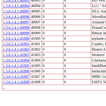
1.3.6.1.4.1.40993
40993
0
0
HD Vest 
1.3.6.1.4.1.40994
40994
0
0
LLC "AI
1.3.6.1.4.1.40995
40995
0
0
DLG Auto
1.3.6.1.4.1.40996
40996
0
0
SilverRai
1.3.6.1.4.1.40997
40997
0
0
Armonti D
1.3.6.1.4.1.40998
40998
0
0
DomaCom
1.3.6.1.4.1.40999
40999
0
0
Ribose I
1.3.6.1.4.1.41000
41000
0
0
mykarte.
1.3.6.1.4.1.41001
41001
0
0
Cuattro,
1.3.6.1.4.1.41002
41002
0
0
Biotest 
1.3.6.1.4.1.41003
41003
0
0
Workers'
1.3.6.1.4.1.41004
41004
0
0
Clackama
1.3.6.1.4.1.41005
41005
0
0
IntelliBat
1.3.6.1.4.1.41006
41006
0
0
Ineluctab
1.3.6.1.4.1.41007
41007
0
0
IMBC G
1.3.6.1.4.1.41008
41008
0
0
EMTS Tel
...