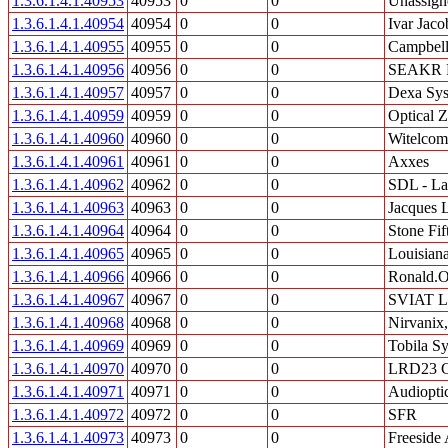
1.3.6.1.4.1.40953
40953
0
0
Unassign
1.3.6.1.4.1.40954
40954
0
0
Ivar Jaco
1.3.6.1.4.1.40955
40955
0
0
Campbell 
1.3.6.1.4.1.40956
40956
0
0
SEAKR E
1.3.6.1.4.1.40957
40957
0
0
Dexa Sys
1.3.6.1.4.1.40959
40959
0
0
Optical 
1.3.6.1.4.1.40960
40960
0
0
Witelco
1.3.6.1.4.1.40961
40961
0
0
Axxes
1.3.6.1.4.1.40962
40962
0
0
SDL - L
1.3.6.1.4.1.40963
40963
0
0
Jacques 
1.3.6.1.4.1.40964
40964
0
0
Stone Fi
1.3.6.1.4.1.40965
40965
0
0
Louisian
1.3.6.1.4.1.40966
40966
0
0
Ronald.
1.3.6.1.4.1.40967
40967
0
0
SVIAT L
1.3.6.1.4.1.40968
40968
0
0
Nirvanix,
1.3.6.1.4.1.40969
40969
0
0
Tobila Sy
1.3.6.1.4.1.40970
40970
0
0
LRD23 C
1.3.6.1.4.1.40971
40971
0
0
Audioptic
1.3.6.1.4.1.40972
40972
0
0
SFR
1.3.6.1.4.1.40973
40973
0
0
Freeside 