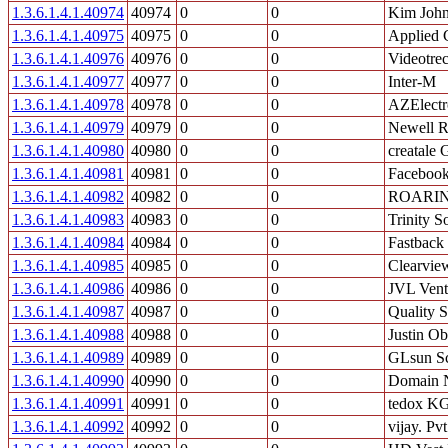
1.3.6.1.4.1.40974
40974
0
0
Kim John
1.3.6.1.4.1.40975
40975
0
0
Applied 
1.3.6.1.4.1.40976
40976
0
0
Videotrec
1.3.6.1.4.1.40977
40977
0
0
Inter-M
1.3.6.1.4.1.40978
40978
0
0
AZElectr
1.3.6.1.4.1.40979
40979
0
0
Newell 
1.3.6.1.4.1.40980
40980
0
0
creatale
1.3.6.1.4.1.40981
40981
0
0
Facebook
1.3.6.1.4.1.40982
40982
0
0
ROARIN
1.3.6.1.4.1.40983
40983
0
0
Trinity So
1.3.6.1.4.1.40984
40984
0
0
Fastback
1.3.6.1.4.1.40985
40985
0
0
Clearvie
1.3.6.1.4.1.40986
40986
0
0
JVL Vent
1.3.6.1.4.1.40987
40987
0
0
Quality 
1.3.6.1.4.1.40988
40988
0
0
Justin Ob
1.3.6.1.4.1.40989
40989
0
0
GLsun Sc
1.3.6.1.4.1.40990
40990
0
0
Domain N
1.3.6.1.4.1.40991
40991
0
0
tedox K
1.3.6.1.4.1.40992
40992
0
0
vijay. Pvt