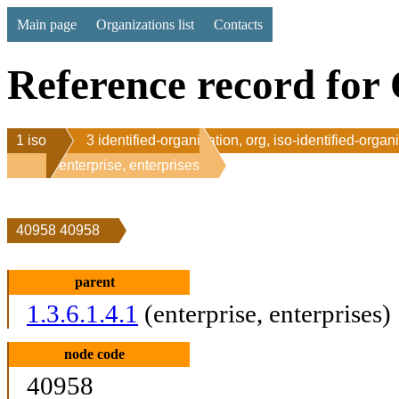
Main page
Organizations list
Contacts
Reference record for 
1 iso
3 identified-organization, org, iso-identified-organ
1 enterprise, enterprises
40958 40958
parent
1.3.6.1.4.1
(enterprise, enterprises)
node code
40958