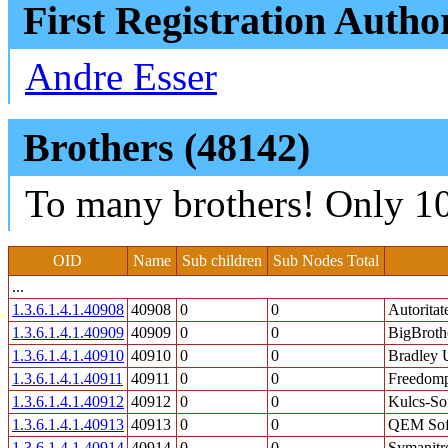
First Registration Autho
Andre Esser
Brothers (48142)
To many brothers! Only 10
OID
Name
Sub children
Sub Nodes Total
...
1.3.6.1.4.1.40908
40908
0
0
Autorita
1.3.6.1.4.1.40909
40909
0
0
BigBroth
1.3.6.1.4.1.40910
40910
0
0
Bradley U
1.3.6.1.4.1.40911
40911
0
0
Freedomp
1.3.6.1.4.1.40912
40912
0
0
Kulcs-Sof
1.3.6.1.4.1.40913
40913
0
0
QEM Soft
1.3.6.1.4.1.40914
40914
0
0
Symanitr