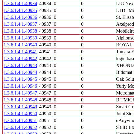
1.3.6.1.4.1.40934
40934
0
0
LIG Nex
1.3.6.1.4.1.40935
40935
0
0
LTD "Me
1.3.6.1.4.1.40936
40936
0
0
St. Elisa
1.3.6.1.4.1.40937
40937
0
0
Axelprod
1.3.6.1.4.1.40938
40938
0
0
MobileIro
1.3.6.1.4.1.40939
40939
0
0
Alphons
1.3.6.1.4.1.40940
40940
0
0
ROYAL 
1.3.6.1.4.1.40941
40941
0
0
Tamara El
1.3.6.1.4.1.40942
40942
0
0
logic-ba
1.3.6.1.4.1.40943
40943
0
0
XHONI
1.3.6.1.4.1.40944
40944
0
0
Bitlomat
1.3.6.1.4.1.40945
40945
0
0
Oak Solu
1.3.6.1.4.1.40946
40946
0
0
Yuriy Mo
1.3.6.1.4.1.40947
40947
0
0
Metromat
1.3.6.1.4.1.40948
40948
0
0
BiTMICR
1.3.6.1.4.1.40949
40949
0
0
Smart Gri
1.3.6.1.4.1.40950
40950
0
0
Joint S
1.3.6.1.4.1.40951
40951
0
0
uAnywhe
1.3.6.1.4.1.40952
40952
0
0
S3 ID Lt