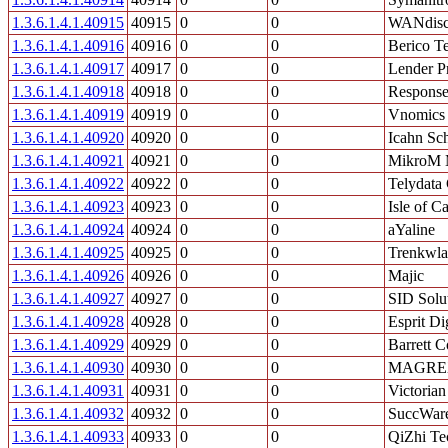
1.3.6.1.4.1.40915
40915
0
0
WANdisc
1.3.6.1.4.1.40916
40916
0
0
Berico T
1.3.6.1.4.1.40917
40917
0
0
Lender P
1.3.6.1.4.1.40918
40918
0
0
Response
1.3.6.1.4.1.40919
40919
0
0
Vnomics
1.3.6.1.4.1.40920
40920
0
0
Icahn Sch
1.3.6.1.4.1.40921
40921
0
0
MikroM M
1.3.6.1.4.1.40922
40922
0
0
Telydata 
1.3.6.1.4.1.40923
40923
0
0
Isle of C
1.3.6.1.4.1.40924
40924
0
0
aYaline
1.3.6.1.4.1.40925
40925
0
0
Trenkwlad
1.3.6.1.4.1.40926
40926
0
0
Majic
1.3.6.1.4.1.40927
40927
0
0
SID Solut
1.3.6.1.4.1.40928
40928
0
0
Esprit Di
1.3.6.1.4.1.40929
40929
0
0
Barrett C
1.3.6.1.4.1.40930
40930
0
0
MAGREX 
1.3.6.1.4.1.40931
40931
0
0
Victoria
1.3.6.1.4.1.40932
40932
0
0
SuccWare
1.3.6.1.4.1.40933
40933
0
0
QiZhi Te