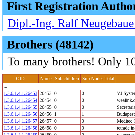
First Registration Autho
Dipl.-Ing. Ralf Neugebaue
Brothers (48142)
To many brothers! Only 10
OID
Name
Sub children
Sub Nodes Total
...
1.3.6.1.4.1.26453
26453
0
0
VJ Syste
1.3.6.1.4.1.26454
26454
0
0
wealink.c
1.3.6.1.4.1.26455
26455
0
0
Secretar
1.3.6.1.4.1.26456
26456
1
1
Budapest
1.3.6.1.4.1.26457
26457
0
0
Meditec
1.3.6.1.4.1.26458
26458
0
0
tetrade in
1.3.6.1.4.1.26459
26459
0
0
wavesysc