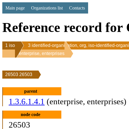
Main page
Organizations list
Contacts
Reference record for 
1 iso
3 identified-organization, org, iso-identified-organ
1 enterprise, enterprises
26503 26503
parent
1.3.6.1.4.1
(enterprise, enterprises)
node code
26503