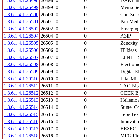
1.3.6.1.4.1.26498
26498
0
0
DART Ind
1.3.6.1.4.1.26499
26499
0
0
Memo Ser
1.3.6.1.4.1.26500
26500
0
0
Carl Zei
1.3.6.1.4.1.26501
26501
0
0
Pari Med
1.3.6.1.4.1.26502
26502
0
0
Emerging
1.3.6.1.4.1.26504
26504
0
0
A3IP
1.3.6.1.4.1.26505
26505
0
0
Zenexity
1.3.6.1.4.1.26506
26506
0
0
IT-Ideas
1.3.6.1.4.1.26507
26507
0
0
TJ NET 
1.3.6.1.4.1.26508
26508
0
0
Electroni
1.3.6.1.4.1.26509
26509
0
0
Digital E
1.3.6.1.4.1.26510
26510
0
0
Like Min
1.3.6.1.4.1.26511
26511
0
0
TAC Bilgi
1.3.6.1.4.1.26512
26512
0
0
GEEK Bil
1.3.6.1.4.1.26513
26513
0
0
Hellenic 
1.3.6.1.4.1.26514
26514
0
0
Suntel C
1.3.6.1.4.1.26515
26515
0
0
Tepe Tek
1.3.6.1.4.1.26516
26516
0
0
Innovatio
1.3.6.1.4.1.26517
26517
0
0
BESEC
1.3.6.1.4.1.26518
26518
0
0
MEG Elek