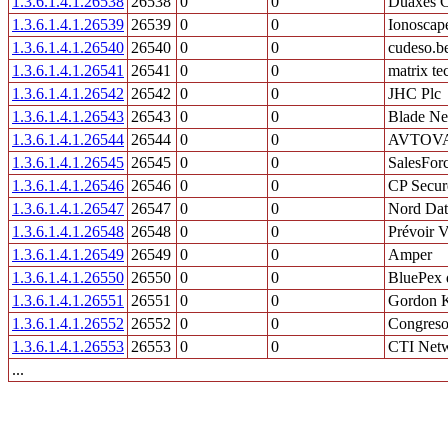
1.3.6.1.4.1.26538
26538
0
0
Duaxes C
1.3.6.1.4.1.26539
26539
0
0
Ionoscap
1.3.6.1.4.1.26540
26540
0
0
cudeso.b
1.3.6.1.4.1.26541
26541
0
0
matrix t
1.3.6.1.4.1.26542
26542
0
0
JHC Plc
1.3.6.1.4.1.26543
26543
0
0
Blade Ne
1.3.6.1.4.1.26544
26544
0
0
AVTOVAZ
1.3.6.1.4.1.26545
26545
0
0
SalesForc
1.3.6.1.4.1.26546
26546
0
0
CP Secur
1.3.6.1.4.1.26547
26547
0
0
Nord Dat
1.3.6.1.4.1.26548
26548
0
0
Prévoir V
1.3.6.1.4.1.26549
26549
0
0
Amper
1.3.6.1.4.1.26550
26550
0
0
BluePex 
1.3.6.1.4.1.26551
26551
0
0
Gordon K
1.3.6.1.4.1.26552
26552
0
0
Congreso
1.3.6.1.4.1.26553
26553
0
0
CTI Netw
...