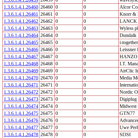
1.3.6.1.4.1.26460
26460
0
0
Alcor Co
1.3.6.1.4.1.26461
26461
0
0
Knorr & 
1.3.6.1.4.1.26462
26462
0
0
LANCK Te
1.3.6.1.4.1.26463
26463
0
0
Wyless p
1.3.6.1.4.1.26464
26464
0
0
Dundalk I
1.3.6.1.4.1.26465
26465
0
0
i-togethe
1.3.6.1.4.1.26466
26466
0
0
Leissner
1.3.6.1.4.1.26467
26467
0
0
HANZO 
1.3.6.1.4.1.26468
26468
0
0
I.T. Man
1.3.6.1.4.1.26469
26469
0
0
AirClic I
1.3.6.1.4.1.26470
26470
0
0
Media Mo
1.3.6.1.4.1.26471
26471
0
0
Internati
1.3.6.1.4.1.26472
26472
0
0
Nordic Op
1.3.6.1.4.1.26473
26473
0
0
Digiplug
1.3.6.1.4.1.26474
26474
0
0
Midwest 
1.3.6.1.4.1.26475
26475
0
0
GTN77
1.3.6.1.4.1.26476
26476
0
0
Advanced
1.3.6.1.4.1.26477
26477
0
0
Uwe Perl
1.3.6.1.4.1.26478
26478
0
0
SI3SI