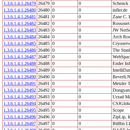
1.3.6.1.4.1.26479
26479
0
0
Schenck
1.3.6.1.4.1.26480
26480
0
0
infler.de
1.3.6.1.4.1.26481
26481
0
0
Zane C. 
1.3.6.1.4.1.26482
26482
0
0
Rossonet 
1.3.6.1.4.1.26483
26483
0
0
JW NetS
1.3.6.1.4.1.26484
26484
0
0
Arch Roc
1.3.6.1.4.1.26485
26485
0
0
Cryoserv
1.3.6.1.4.1.26486
26486
0
0
The Stan
1.3.6.1.4.1.26487
26487
0
0
WebSpac
1.3.6.1.4.1.26488
26488
0
0
Ender In
1.3.6.1.4.1.26489
26489
0
0
IntelliDa
1.3.6.1.4.1.26490
26490
0
0
Beverli.
1.3.6.1.4.1.26491
26491
0
0
Metzler 
1.3.6.1.4.1.26492
26492
0
0
Dongyang
1.3.6.1.4.1.26493
26493
0
0
Urzad Ma
1.3.6.1.4.1.26494
26494
0
0
CSJGloba
1.3.6.1.4.1.26495
26495
0
0
Scope
1.3.6.1.4.1.26496
26496
0
0
ZipLip, I
1.3.6.1.4.1.26497
26497
0
0
BitBin 