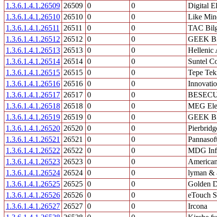
1.3.6.1.4.1.26509
26509
0
0
Digital E
1.3.6.1.4.1.26510
26510
0
0
Like Min
1.3.6.1.4.1.26511
26511
0
0
TAC Bilgi
1.3.6.1.4.1.26512
26512
0
0
GEEK Bil
1.3.6.1.4.1.26513
26513
0
0
Hellenic 
1.3.6.1.4.1.26514
26514
0
0
Suntel C
1.3.6.1.4.1.26515
26515
0
0
Tepe Tek
1.3.6.1.4.1.26516
26516
0
0
Innovatio
1.3.6.1.4.1.26517
26517
0
0
BESEC
1.3.6.1.4.1.26518
26518
0
0
MEG Elek
1.3.6.1.4.1.26519
26519
0
0
GEEK Bil
1.3.6.1.4.1.26520
26520
0
0
Pierbridg
1.3.6.1.4.1.26521
26521
0
0
Pannasof
1.3.6.1.4.1.26522
26522
0
0
MDG Inf
1.3.6.1.4.1.26523
26523
0
0
American 
1.3.6.1.4.1.26524
26524
0
0
lyman & 
1.3.6.1.4.1.26525
26525
0
0
Golden D
1.3.6.1.4.1.26526
26526
0
0
eTouch S
1.3.6.1.4.1.26527
26527
0
0
Ircona