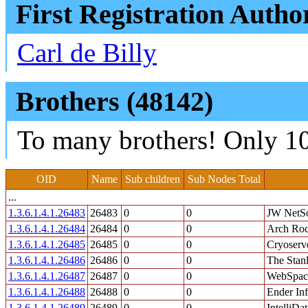
First Registration Autho
Carl de Billy
Brothers (48142)
To many brothers! Only 10
OID
Name
Sub children
Sub Nodes Total
...
1.3.6.1.4.1.26483
26483
0
0
JW NetS
1.3.6.1.4.1.26484
26484
0
0
Arch Roc
1.3.6.1.4.1.26485
26485
0
0
Cryoserv
1.3.6.1.4.1.26486
26486
0
0
The Stan
1.3.6.1.4.1.26487
26487
0
0
WebSpac
1.3.6.1.4.1.26488
26488
0
0
Ender In
1.3.6.1.4.1.26489
26489
0
0
IntelliDa