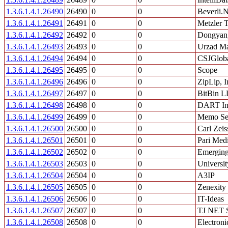
1.3.6.1.4.1.26490
26490
0
0
Beverli.
1.3.6.1.4.1.26491
26491
0
0
Metzler 
1.3.6.1.4.1.26492
26492
0
0
Dongyang
1.3.6.1.4.1.26493
26493
0
0
Urzad Ma
1.3.6.1.4.1.26494
26494
0
0
CSJGloba
1.3.6.1.4.1.26495
26495
0
0
Scope
1.3.6.1.4.1.26496
26496
0
0
ZipLip, I
1.3.6.1.4.1.26497
26497
0
0
BitBin 
1.3.6.1.4.1.26498
26498
0
0
DART Ind
1.3.6.1.4.1.26499
26499
0
0
Memo Ser
1.3.6.1.4.1.26500
26500
0
0
Carl Zei
1.3.6.1.4.1.26501
26501
0
0
Pari Med
1.3.6.1.4.1.26502
26502
0
0
Emerging
1.3.6.1.4.1.26503
26503
0
0
Universi
1.3.6.1.4.1.26504
26504
0
0
A3IP
1.3.6.1.4.1.26505
26505
0
0
Zenexity
1.3.6.1.4.1.26506
26506
0
0
IT-Ideas
1.3.6.1.4.1.26507
26507
0
0
TJ NET 
1.3.6.1.4.1.26508
26508
0
0
Electroni