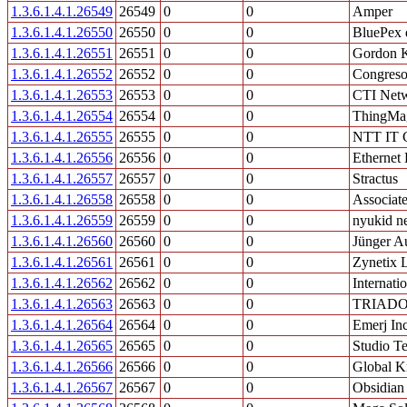
1.3.6.1.4.1.26549
26549
0
0
Amper
1.3.6.1.4.1.26550
26550
0
0
BluePex 
1.3.6.1.4.1.26551
26551
0
0
Gordon K
1.3.6.1.4.1.26552
26552
0
0
Congreso
1.3.6.1.4.1.26553
26553
0
0
CTI Netw
1.3.6.1.4.1.26554
26554
0
0
ThingMag
1.3.6.1.4.1.26555
26555
0
0
NTT IT C
1.3.6.1.4.1.26556
26556
0
0
Ethernet 
1.3.6.1.4.1.26557
26557
0
0
Stractus
1.3.6.1.4.1.26558
26558
0
0
Associate
1.3.6.1.4.1.26559
26559
0
0
nyukid n
1.3.6.1.4.1.26560
26560
0
0
Jünger A
1.3.6.1.4.1.26561
26561
0
0
Zynetix 
1.3.6.1.4.1.26562
26562
0
0
Internat
1.3.6.1.4.1.26563
26563
0
0
TRIAD
1.3.6.1.4.1.26564
26564
0
0
Emerj In
1.3.6.1.4.1.26565
26565
0
0
Studio Te
1.3.6.1.4.1.26566
26566
0
0
Global 
1.3.6.1.4.1.26567
26567
0
0
Obsidian 