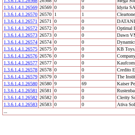
1.3.6.1.4.1.26568
26568
0
0
Mega Sol
1.3.6.1.4.1.26569
26569
0
0
Idyria 
1.3.6.1.4.1.26570
26570
1
1
Clearton
1.3.6.1.4.1.26571
26571
0
0
DATANI
1.3.6.1.4.1.26572
26572
0
0
Optimal 
1.3.6.1.4.1.26573
26573
0
0
Dawn VM
1.3.6.1.4.1.26574
26574
0
0
Dynamics
1.3.6.1.4.1.26575
26575
0
0
KB Toys,
1.3.6.1.4.1.26576
26576
0
0
Compan
1.3.6.1.4.1.26577
26577
0
0
Kaufco
1.3.6.1.4.1.26578
26578
0
0
Credito 
1.3.6.1.4.1.26579
26579
0
0
The Inst
1.3.6.1.4.1.26580
26580
9
69
Kaiser P
1.3.6.1.4.1.26581
26581
0
0
Rustenba
1.3.6.1.4.1.26582
26582
0
0
Clerity So
1.3.6.1.4.1.26583
26583
0
0
Ativa So
...