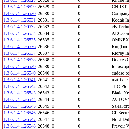
1.3.6.1.4.1.26528
26528
0
0
Kirche fu
1.3.6.1.4.1.26529
26529
0
0
CNRST
1.3.6.1.4.1.26530
26530
0
0
Compan
1.3.6.1.4.1.26531
26531
0
0
Kodak Im
1.3.6.1.4.1.26532
26532
0
0
eB Techn
1.3.6.1.4.1.26534
26534
0
0
AEC/com
1.3.6.1.4.1.26535
26535
0
0
OMNEX C
1.3.6.1.4.1.26536
26536
0
0
Ringland
1.3.6.1.4.1.26537
26537
0
0
Riorey In
1.3.6.1.4.1.26538
26538
0
0
Duaxes C
1.3.6.1.4.1.26539
26539
0
0
Ionoscap
1.3.6.1.4.1.26540
26540
0
0
cudeso.b
1.3.6.1.4.1.26541
26541
0
0
matrix t
1.3.6.1.4.1.26542
26542
0
0
JHC Plc
1.3.6.1.4.1.26543
26543
0
0
Blade Ne
1.3.6.1.4.1.26544
26544
0
0
AVTOVAZ
1.3.6.1.4.1.26545
26545
0
0
SalesForc
1.3.6.1.4.1.26546
26546
0
0
CP Secur
1.3.6.1.4.1.26547
26547
0
0
Nord Dat
1.3.6.1.4.1.26548
26548
0
0
Prévoir V