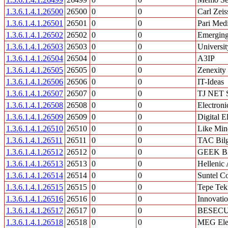
1.3.6.1.4.1.26500
26500
0
0
Carl Zei
1.3.6.1.4.1.26501
26501
0
0
Pari Med
1.3.6.1.4.1.26502
26502
0
0
Emerging
1.3.6.1.4.1.26503
26503
0
0
Universi
1.3.6.1.4.1.26504
26504
0
0
A3IP
1.3.6.1.4.1.26505
26505
0
0
Zenexity
1.3.6.1.4.1.26506
26506
0
0
IT-Ideas
1.3.6.1.4.1.26507
26507
0
0
TJ NET 
1.3.6.1.4.1.26508
26508
0
0
Electroni
1.3.6.1.4.1.26509
26509
0
0
Digital E
1.3.6.1.4.1.26510
26510
0
0
Like Min
1.3.6.1.4.1.26511
26511
0
0
TAC Bilgi
1.3.6.1.4.1.26512
26512
0
0
GEEK Bil
1.3.6.1.4.1.26513
26513
0
0
Hellenic 
1.3.6.1.4.1.26514
26514
0
0
Suntel C
1.3.6.1.4.1.26515
26515
0
0
Tepe Tek
1.3.6.1.4.1.26516
26516
0
0
Innovatio
1.3.6.1.4.1.26517
26517
0
0
BESEC
1.3.6.1.4.1.26518
26518
0
0
MEG Elek