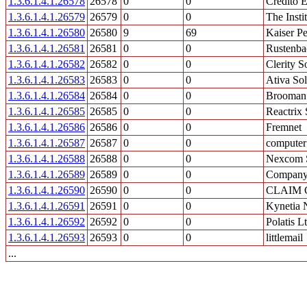
1.3.6.1.4.1.26578
26578
0
0
Credito 
1.3.6.1.4.1.26579
26579
0
0
The Inst
1.3.6.1.4.1.26580
26580
9
69
Kaiser P
1.3.6.1.4.1.26581
26581
0
0
Rustenba
1.3.6.1.4.1.26582
26582
0
0
Clerity So
1.3.6.1.4.1.26583
26583
0
0
Ativa So
1.3.6.1.4.1.26584
26584
0
0
Brooman
1.3.6.1.4.1.26585
26585
0
0
Reactrix 
1.3.6.1.4.1.26586
26586
0
0
Fremnet
1.3.6.1.4.1.26587
26587
0
0
computer
1.3.6.1.4.1.26588
26588
0
0
Nexcom 
1.3.6.1.4.1.26589
26589
0
0
Compan
1.3.6.1.4.1.26590
26590
0
0
CLAIM 
1.3.6.1.4.1.26591
26591
0
0
Kynetia 
1.3.6.1.4.1.26592
26592
0
0
Polatis L
1.3.6.1.4.1.26593
26593
0
0
littlemail
...