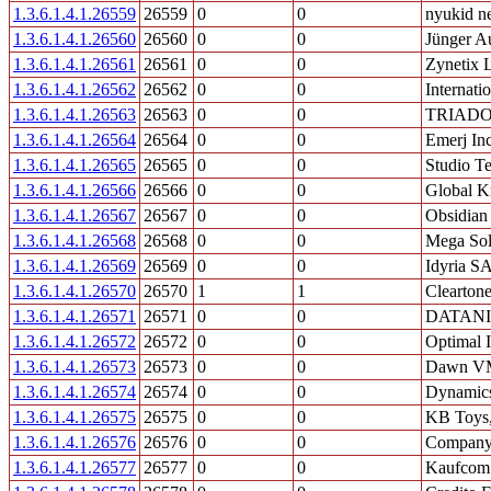
1.3.6.1.4.1.26559
26559
0
0
nyukid n
1.3.6.1.4.1.26560
26560
0
0
Jünger A
1.3.6.1.4.1.26561
26561
0
0
Zynetix 
1.3.6.1.4.1.26562
26562
0
0
Internat
1.3.6.1.4.1.26563
26563
0
0
TRIAD
1.3.6.1.4.1.26564
26564
0
0
Emerj In
1.3.6.1.4.1.26565
26565
0
0
Studio Te
1.3.6.1.4.1.26566
26566
0
0
Global 
1.3.6.1.4.1.26567
26567
0
0
Obsidian 
1.3.6.1.4.1.26568
26568
0
0
Mega Sol
1.3.6.1.4.1.26569
26569
0
0
Idyria 
1.3.6.1.4.1.26570
26570
1
1
Clearton
1.3.6.1.4.1.26571
26571
0
0
DATANI
1.3.6.1.4.1.26572
26572
0
0
Optimal 
1.3.6.1.4.1.26573
26573
0
0
Dawn VM
1.3.6.1.4.1.26574
26574
0
0
Dynamics
1.3.6.1.4.1.26575
26575
0
0
KB Toys,
1.3.6.1.4.1.26576
26576
0
0
Compan
1.3.6.1.4.1.26577
26577
0
0
Kaufco