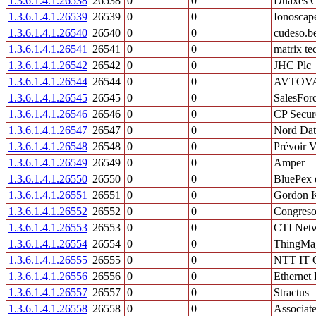
1.3.6.1.4.1.26538
26538
0
0
Duaxes C
1.3.6.1.4.1.26539
26539
0
0
Ionoscap
1.3.6.1.4.1.26540
26540
0
0
cudeso.b
1.3.6.1.4.1.26541
26541
0
0
matrix t
1.3.6.1.4.1.26542
26542
0
0
JHC Plc
1.3.6.1.4.1.26544
26544
0
0
AVTOVAZ
1.3.6.1.4.1.26545
26545
0
0
SalesForc
1.3.6.1.4.1.26546
26546
0
0
CP Secur
1.3.6.1.4.1.26547
26547
0
0
Nord Dat
1.3.6.1.4.1.26548
26548
0
0
Prévoir V
1.3.6.1.4.1.26549
26549
0
0
Amper
1.3.6.1.4.1.26550
26550
0
0
BluePex 
1.3.6.1.4.1.26551
26551
0
0
Gordon K
1.3.6.1.4.1.26552
26552
0
0
Congreso
1.3.6.1.4.1.26553
26553
0
0
CTI Netw
1.3.6.1.4.1.26554
26554
0
0
ThingMag
1.3.6.1.4.1.26555
26555
0
0
NTT IT C
1.3.6.1.4.1.26556
26556
0
0
Ethernet 
1.3.6.1.4.1.26557
26557
0
0
Stractus
1.3.6.1.4.1.26558
26558
0
0
Associate