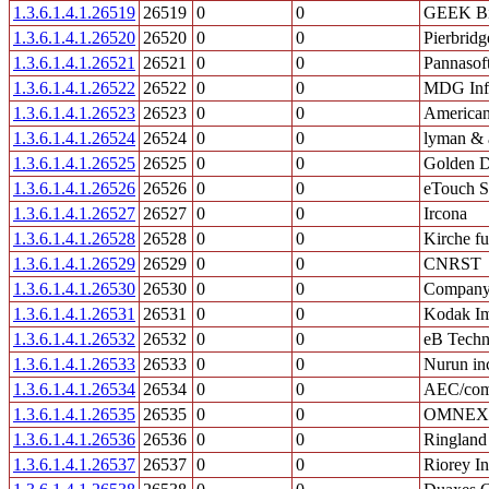
1.3.6.1.4.1.26519
26519
0
0
GEEK Bil
1.3.6.1.4.1.26520
26520
0
0
Pierbridg
1.3.6.1.4.1.26521
26521
0
0
Pannasof
1.3.6.1.4.1.26522
26522
0
0
MDG Inf
1.3.6.1.4.1.26523
26523
0
0
American 
1.3.6.1.4.1.26524
26524
0
0
lyman & 
1.3.6.1.4.1.26525
26525
0
0
Golden D
1.3.6.1.4.1.26526
26526
0
0
eTouch S
1.3.6.1.4.1.26527
26527
0
0
Ircona
1.3.6.1.4.1.26528
26528
0
0
Kirche fu
1.3.6.1.4.1.26529
26529
0
0
CNRST
1.3.6.1.4.1.26530
26530
0
0
Compan
1.3.6.1.4.1.26531
26531
0
0
Kodak Im
1.3.6.1.4.1.26532
26532
0
0
eB Techn
1.3.6.1.4.1.26533
26533
0
0
Nurun in
1.3.6.1.4.1.26534
26534
0
0
AEC/com
1.3.6.1.4.1.26535
26535
0
0
OMNEX C
1.3.6.1.4.1.26536
26536
0
0
Ringland
1.3.6.1.4.1.26537
26537
0
0
Riorey In