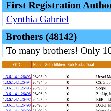
First Registration Autho
Cynthia Gabriel
Brothers (48142)
To many brothers! Only 10
OID
Name
Sub children
Sub Nodes Total
...
1.3.6.1.4.1.26493
26493
0
0
Urzad Ma
1.3.6.1.4.1.26494
26494
0
0
CSJGloba
1.3.6.1.4.1.26495
26495
0
0
Scope
1.3.6.1.4.1.26496
26496
0
0
ZipLip, I
1.3.6.1.4.1.26497
26497
0
0
BitBin 
1.3.6.1.4.1.26498
26498
0
0
DART Ind
1.3.6.1.4.1.26499
26499
0
0
Memo Ser